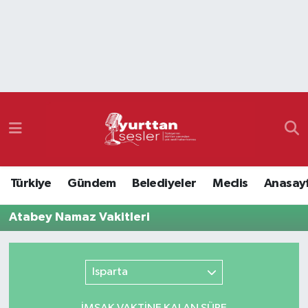
Nöbetçi Eczaneler
Hava Durumu
Namaz Vakitleri
Trafik Durumu
Türkiye
Gündem
Belediyeler
Meclis
Anasay
Süper Lig Puan Durumu ve Fikstür
Atabey Namaz Vakitleri
Tüm Manşetler
Son Dakika Haberleri
Isparta
Haber Arşivi