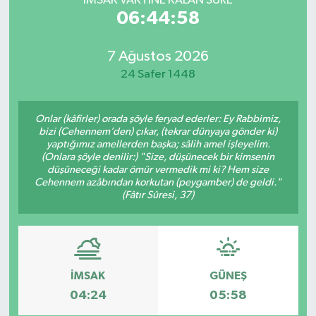
İMSAK VAKTİNE KALAN SÜRE
06:44:58
7 Ağustos 2026
24 Safer 1448
Onlar (kâfirler) orada şöyle feryad ederler: Ey Rabbimiz,
bizi (Cehennem’den) çıkar, (tekrar dünyaya gönder ki)
yaptığımız amellerden başka; sâlih amel işleyelim.
(Onlara şöyle denilir:) "Size, düşünecek bir kimsenin
düşüneceği kadar ömür vermedik mi ki? Hem size
Cehennem azâbından korkutan (peygamber) de geldi."
(Fâtır Sûresi, 37)
İMSAK
GÜNEŞ
04:24
05:58