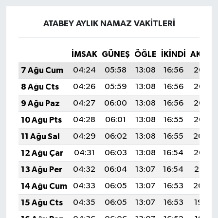
ATABEY AYLIK NAMAZ VAKITLERI
İMSAK
GÜNEŞ
ÖĞLE
İKINDI
AKŞA
7 Ağu Cum
04:24
05:58
13:08
16:56
20:08
8 Ağu Cts
04:26
05:59
13:08
16:56
20:07
9 Ağu Paz
04:27
06:00
13:08
16:56
20:06
10 Ağu Pts
04:28
06:01
13:08
16:55
20:05
11 Ağu Sal
04:29
06:02
13:08
16:55
20:04
12 Ağu Çar
04:31
06:03
13:08
16:54
20:02
13 Ağu Per
04:32
06:04
13:07
16:54
20:01
14 Ağu Cum
04:33
06:05
13:07
16:53
20:00
15 Ağu Cts
04:35
06:05
13:07
16:53
19:59