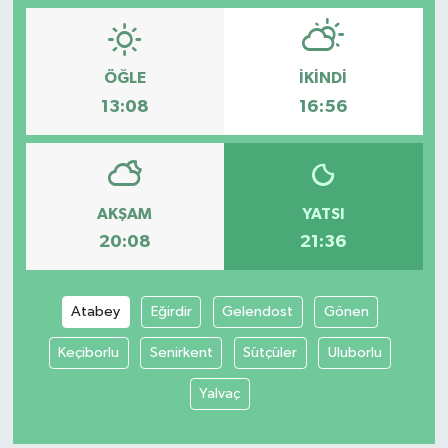
ÖĞLE
İKINDI
13:08
16:56
AKŞAM
YATSI
20:08
21:36
Atabey
Eğirdir
Gelendost
Gönen
Keçiborlu
Senirkent
Sütçüler
Uluborlu
Yalvaç