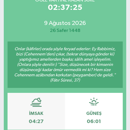
ÖĞLE VAKTİNE KALAN SÜRE
02:37:25
9 Ağustos 2026
26 Safer 1448
Onlar (kâfirler) orada şöyle feryad ederler: Ey Rabbimiz,
bizi (Cehennem’den) çıkar, (tekrar dünyaya gönder ki)
yaptığımız amellerden başka; sâlih amel işleyelim.
(Onlara şöyle denilir:) "Size, düşünecek bir kimsenin
düşüneceği kadar ömür vermedik mi ki? Hem size
Cehennem azâbından korkutan (peygamber) de geldi."
(Fâtır Sûresi, 37)
İMSAK
GÜNEŞ
04:27
06:01