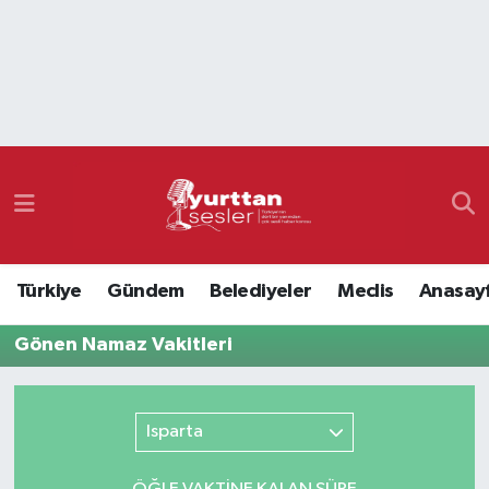
Nöbetçi Eczaneler
Hava Durumu
Namaz Vakitleri
Trafik Durumu
Türkiye
Gündem
Belediyeler
Meclis
Anasay
Süper Lig Puan Durumu ve Fikstür
Gönen Namaz Vakitleri
Tüm Manşetler
Son Dakika Haberleri
Isparta
Haber Arşivi