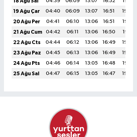
18 Ağu Sal
04:39
06:09
13:07
16:52
19:55
19 Ağu Çar
04:40
06:09
13:07
16:51
19:54
20 Ağu Per
04:41
06:10
13:06
16:51
19:53
21 Ağu Cum
04:42
06:11
13:06
16:50
19:51
22 Ağu Cts
04:44
06:12
13:06
16:49
19:50
23 Ağu Paz
04:45
06:13
13:06
16:49
19:49
24 Ağu Pts
04:46
06:14
13:05
16:48
19:47
25 Ağu Sal
04:47
06:15
13:05
16:47
19:46