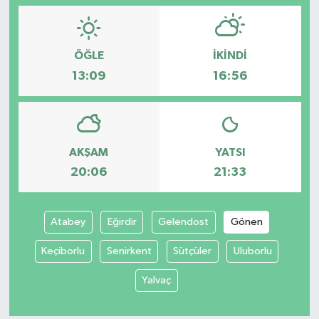
ÖĞLE
İKINDI
13:09
16:56
AKŞAM
YATSI
20:06
21:33
Atabey
Eğirdir
Gelendost
Gönen
Keçiborlu
Senirkent
Sütçüler
Uluborlu
Yalvaç