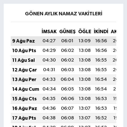
GÖNEN AYLIK NAMAZ VAKITLERI
İMSAK
GÜNEŞ
ÖĞLE
İKINDI
AKŞA
9 Ağu Paz
04:27
06:01
13:09
16:56
20:06
10 Ağu Pts
04:29
06:02
13:08
16:56
20:05
11 Ağu Sal
04:30
06:02
13:08
16:55
20:04
12 Ağu Çar
04:31
06:03
13:08
16:55
20:03
13 Ağu Per
04:33
06:04
13:08
16:54
20:02
14 Ağu Cum
04:34
06:05
13:08
16:54
20:01
15 Ağu Cts
04:35
06:06
13:08
16:53
19:59
16 Ağu Paz
04:36
06:07
13:07
16:53
19:58
17 Ağu Pts
04:38
06:08
13:07
16:52
19:57