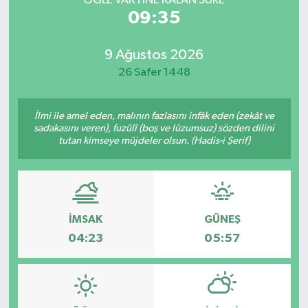
ÖĞLE VAKTİNE KALAN SÜRE
09:35
9 Ağustos 2026
26 Safer 1448
İlmi ile amel eden, malının fazlasını infâk eden (zekât ve
sadakasını veren), fuzûlî (boş ve lüzumsuz) sözden dilini
tutan kimseye müjdeler olsun. (Hadis-i Şerif)
İMSAK
GÜNEŞ
04:23
05:57