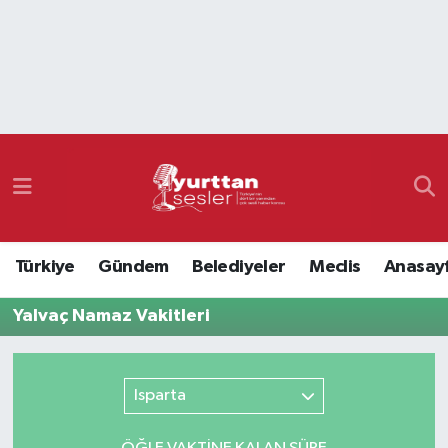
Nöbetçi Eczaneler
Hava Durumu
Namaz Vakitleri
Trafik Durumu
Türkiye
Gündem
Belediyeler
Meclis
Anasay
Süper Lig Puan Durumu ve Fikstür
Yalvaç Namaz Vakitleri
Tüm Manşetler
Son Dakika Haberleri
Isparta
Haber Arşivi