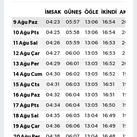
İMSAK
GÜNEŞ
ÖĞLE
İKINDI
AKŞA
9 Ağu Paz
04:23
05:57
13:06
16:54
20:04
10 Ağu Pts
04:25
05:58
13:06
16:54
20:03
11 Ağu Sal
04:26
05:59
13:06
16:53
20:02
12 Ağu Çar
04:27
06:00
13:05
16:53
20:01
13 Ağu Per
04:29
06:01
13:05
16:52
20:00
14 Ağu Cum
04:30
06:02
13:05
16:52
19:58
15 Ağu Cts
04:31
06:03
13:05
16:51
19:57
16 Ağu Paz
04:32
06:04
13:05
16:51
19:56
17 Ağu Pts
04:34
06:04
13:05
16:50
19:55
18 Ağu Sal
04:35
06:05
13:04
16:49
19:53
19 Ağu Çar
04:36
06:06
13:04
16:49
19:52
20 Ağu Per
04:38
06:07
13:04
16:48
19:51