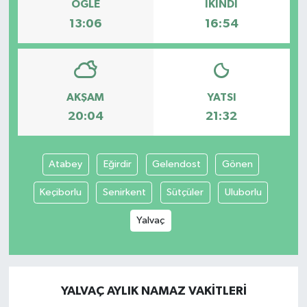
ÖĞLE
İKINDI
13:06
16:54
AKŞAM
YATSI
20:04
21:32
Atabey
Eğirdir
Gelendost
Gönen
Keçiborlu
Senirkent
Sütçüler
Uluborlu
Yalvaç
YALVAÇ AYLIK NAMAZ VAKITLERI