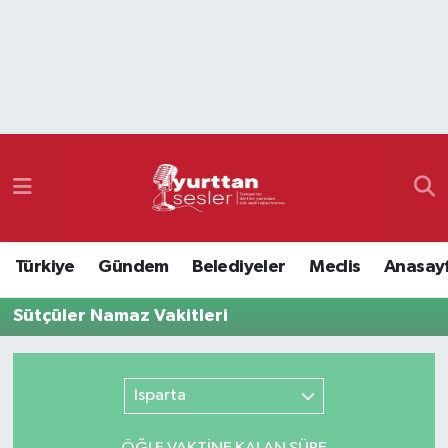
Nöbetçi Eczaneler
Hava Durumu
Namaz Vakitleri
Trafik Durumu
Türkiye
Gündem
Belediyeler
Meclis
Anasay
Süper Lig Puan Durumu ve Fikstür
Sütçüler Namaz Vakitleri
Tüm Manşetler
Son Dakika Haberleri
Isparta
Haber Arşivi