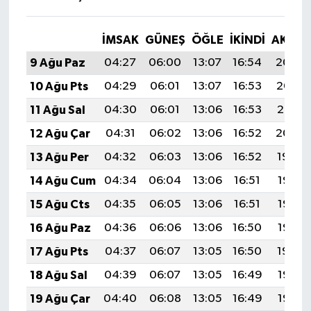
İMSAK
GÜNEŞ
ÖĞLE
İKINDI
AKŞA
9 Ağu Paz
04:27
06:00
13:07
16:54
20:04
10 Ağu Pts
04:29
06:01
13:07
16:53
20:03
11 Ağu Sal
04:30
06:01
13:06
16:53
20:01
12 Ağu Çar
04:31
06:02
13:06
16:52
20:00
13 Ağu Per
04:32
06:03
13:06
16:52
19:59
14 Ağu Cum
04:34
06:04
13:06
16:51
19:58
15 Ağu Cts
04:35
06:05
13:06
16:51
19:57
16 Ağu Paz
04:36
06:06
13:06
16:50
19:55
17 Ağu Pts
04:37
06:07
13:05
16:50
19:54
18 Ağu Sal
04:39
06:07
13:05
16:49
19:53
19 Ağu Çar
04:40
06:08
13:05
16:49
19:52