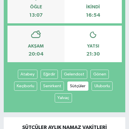
ÖĞLE
İKINDI
13:07
16:54
AKŞAM
YATSI
20:04
21:30
Atabey
Eğirdir
Gelendost
Gönen
Keçiborlu
Senirkent
Sütçüler
Uluborlu
Yalvaç
SÜTÇÜLER AYLIK NAMAZ VAKITLERI