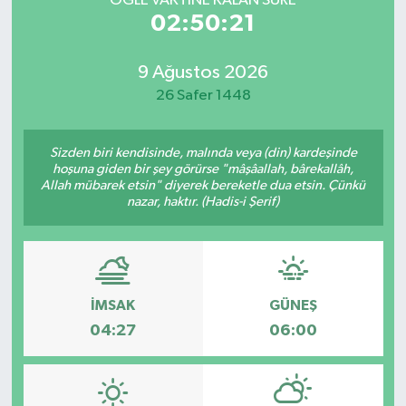
ÖĞLE VAKTİNE KALAN SÜRE
02:50:21
9 Ağustos 2026
26 Safer 1448
Sizden biri kendisinde, malında veya (din) kardeşinde
hoşuna giden bir şey görürse "mâşâallah, bârekallâh,
Allah mübarek etsin" diyerek bereketle dua etsin. Çünkü
nazar, haktır. (Hadis-i Şerif)
İMSAK
GÜNEŞ
04:27
06:00