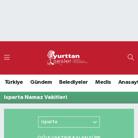
Nöbetçi Eczaneler
Hava Durumu
Namaz Vakitleri
Trafik Durumu
Türkiye
Gündem
Belediyeler
Meclis
Anasay
Süper Lig Puan Durumu ve Fikstür
Isparta Namaz Vakitleri
Tüm Manşetler
Son Dakika Haberleri
Isparta
Haber Arşivi