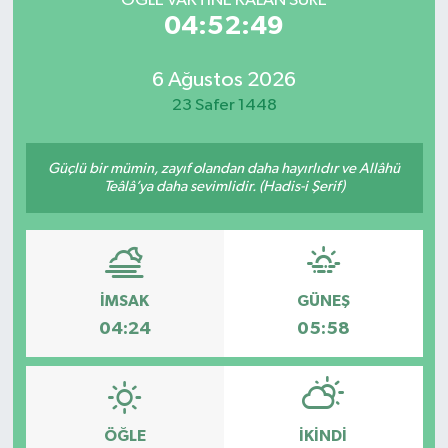
ÖĞLE VAKTİNE KALAN SÜRE
04:52:49
6 Ağustos 2026
23 Safer 1448
Güçlü bir mümin, zayıf olandan daha hayırlıdır ve Allâhü
Teâlâ’ya daha sevimlidir. (Hadis-i Şerif)
İMSAK
GÜNEŞ
04:24
05:58
ÖĞLE
İKINDI