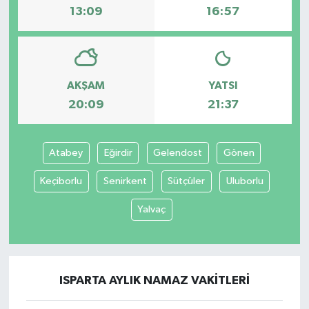
13:09
16:57
AKŞAM
YATSI
20:09
21:37
Atabey
Eğirdir
Gelendost
Gönen
Keçiborlu
Senirkent
Sütçüler
Uluborlu
Yalvaç
ISPARTA AYLIK NAMAZ VAKITLERI