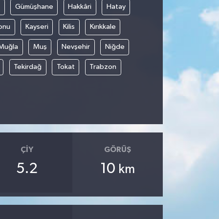
Gümüşhane
Hakkâri
Hatay
onu
Kayseri
Kilis
Kırıkkale
Muğla
Muş
Nevşehir
Niğde
Tekirdağ
Tokat
Trabzon
ÇIY
GÖRÜŞ
5.2
10
km