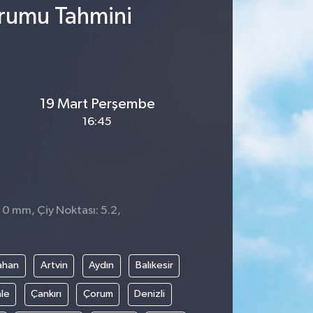
urumu Tahmini
19 Mart Perşembe
16:45
 0 mm, Çiy Noktası: 5.2,
4
ahan
Artvin
Aydın
Balıkesir
le
Çankırı
Çorum
Denizli