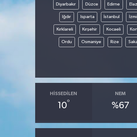
Diyarbakır
Düzce
Edirne
Elaz
Iğdır
Isparta
İstanbul
İzmi
Kırklareli
Kırşehir
Kocaeli
Ko
Ordu
Osmaniye
Rize
Sak
HISSEDILEN
NEM
°
10
%67