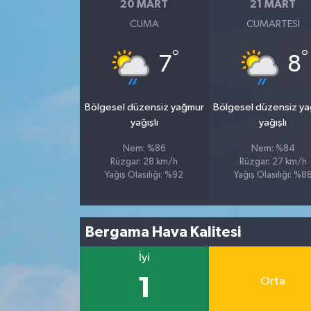
20 MART
21 MART
CUMA
CUMARTESI
°
°
7
8
Bölgesel düzensiz yağmur
Bölgesel düzensiz y
yağışlı
yağışlı
Nem: %86
Nem: %84
Rüzgar: 28 km/h
Rüzgar: 27 km/h
Yağış Olasılığı: %92
Yağış Olasılığı: %8
Bergama Hava Kalitesi
İyi
1
Orta