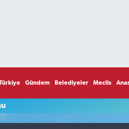
Türkiye
Gündem
Belediyeler
Meclis
Ana
mu