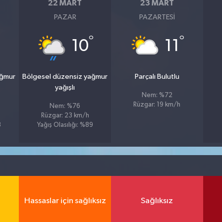
22 MART
23 MART
PAZAR
PAZARTESI
°
°
10
11
ağmur
Bölgesel düzensiz yağmur
Parçalı Bulutlu
yağışlı
Nem: %72
Rüzgar: 19 km/h
Nem: %76
Rüzgar: 23 km/h
8
Yağış Olasılığı: %89
Hassaslar için sağlıksız
Sağlıksız