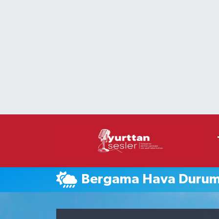
Nöbetçi Eczaneler
Hava Durumu
Namaz Vakitleri
Trafik Durumu
Süper Lig Puan Durumu ve Fikstür
Tüm Manşetler
Bergama Hava Duru
Son Dakika Haberleri
Haber Arşivi