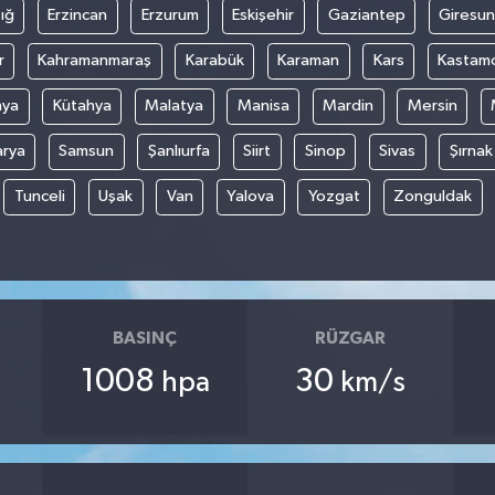
ığ
Erzincan
Erzurum
Eskişehir
Gaziantep
Giresun
r
Kahramanmaraş
Karabük
Karaman
Kars
Kastam
nya
Kütahya
Malatya
Manisa
Mardin
Mersin
arya
Samsun
Şanlıurfa
Siirt
Sinop
Sivas
Şırnak
Tunceli
Uşak
Van
Yalova
Yozgat
Zonguldak
BASINÇ
RÜZGAR
1008
30
hpa
km/s