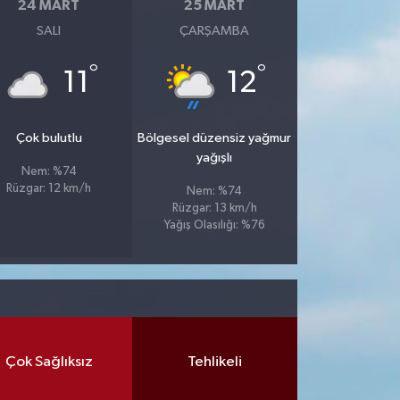
24 MART
25 MART
SALI
ÇARŞAMBA
°
°
11
12
Çok bulutlu
Bölgesel düzensiz yağmur
yağışlı
Nem: %74
Rüzgar: 12 km/h
Nem: %74
Rüzgar: 13 km/h
Yağış Olasılığı: %76
Çok Sağlıksız
Tehlikeli