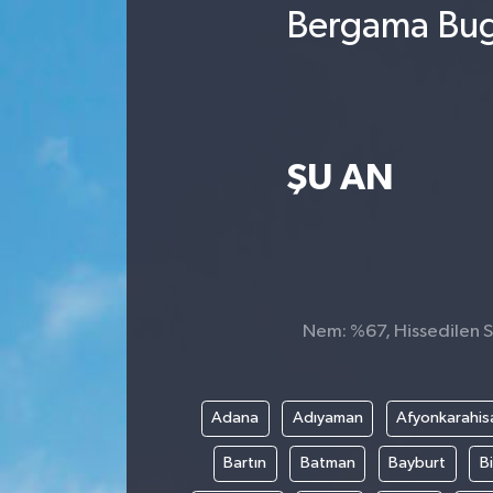
Bergama Bugü
ŞU AN
Nem: %67, Hissedilen Sı
Adana
Adıyaman
Afyonkarahis
Bartın
Batman
Bayburt
Bi