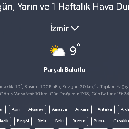
n, Yarın ve 1 Haftalık Hava D
İzmir
°
9
Parçalı Bulutlu
°
caklık: 10
, Basınç: 1008 hPa, Rüzgar: 30 km/s, Toplam Yağış:
Görüş Mesafesi: 10 km, Gün Doğumu: 7:18, Gün Batımı: 19:2
ar
Ağrı
Aksaray
Amasya
Ankara
Antalya
Ard
lecik
Bingöl
Bitlis
Bolu
Burdur
Bursa
Çanakka