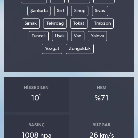
Şanlıurfa
Siirt
Sinop
Sivas
Şırnak
Tekirdağ
Tokat
Trabzon
Tunceli
Uşak
Van
Yalova
Yozgat
Zonguldak
HISSEDILEN
NEM
°
10
%71
BASINÇ
RÜZGAR
1008
26
hpa
km/s