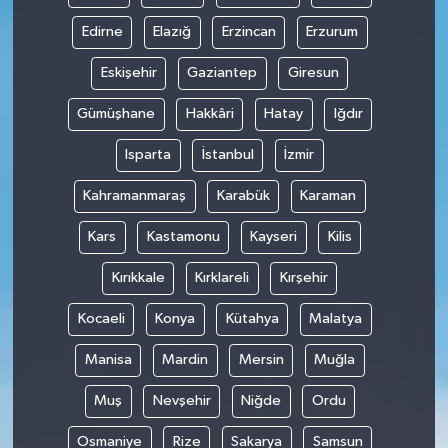
Edirne
Elazığ
Erzincan
Erzurum
Eskişehir
Gaziantep
Giresun
Gümüşhane
Hakkâri
Hatay
Iğdır
Isparta
İstanbul
İzmir
Kahramanmaraş
Karabük
Karaman
Kars
Kastamonu
Kayseri
Kilis
Kırıkkale
Kırklareli
Kırşehir
Kocaeli
Konya
Kütahya
Malatya
Manisa
Mardin
Mersin
Muğla
Muş
Nevşehir
Niğde
Ordu
Osmaniye
Rize
Sakarya
Samsun