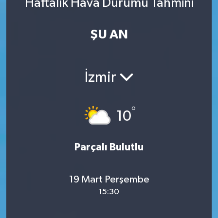
Haftalık Hava Durumu Tahmini
ŞU AN
İzmir
°
10
Parçalı Bulutlu
19 Mart Perşembe
15:30