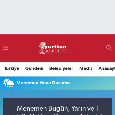
Nöbetçi Eczaneler
Hava Durumu
Namaz Vakitleri
Trafik Durumu
Türkiye
Gündem
Belediyeler
Meclis
Anasay
Süper Lig Puan Durumu ve Fikstür
Menemen Hava Durumu
Tüm Manşetler
Son Dakika Haberleri
Menemen Bugün, Yarın ve 1
Haber Arşivi