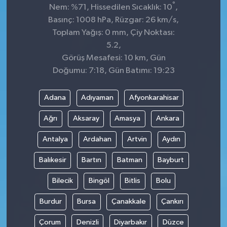
°
Nem: %71, Hissedilen Sıcaklık: 10
,
Basınç: 1008 hPa, Rüzgar: 26 km/s,
Toplam Yağış: 0 mm, Çiy Noktası:
5.2,
Görüş Mesafesi: 10 km, Gün
Doğumu: 7:18, Gün Batımı: 19:23
Adana
Adıyaman
Afyonkarahisar
Ağrı
Aksaray
Amasya
Ankara
Antalya
Ardahan
Artvin
Aydın
Balıkesir
Bartın
Batman
Bayburt
Bilecik
Bingöl
Bitlis
Bolu
Burdur
Bursa
Çanakkale
Çankırı
Çorum
Denizli
Diyarbakır
Düzce