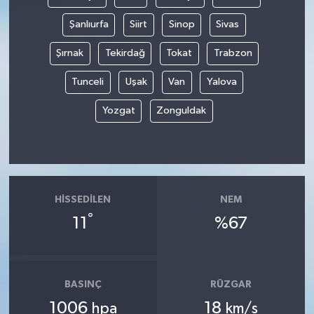
Şanlıurfa
Siirt
Sinop
Sivas
Şırnak
Tekirdağ
Tokat
Trabzon
Tunceli
Uşak
Van
Yalova
Yozgat
Zonguldak
HISSEDILEN
NEM
°
11
%67
BASINÇ
RÜZGAR
1006
18
hpa
km/s