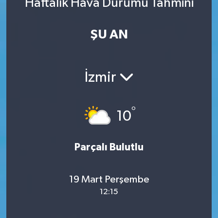
Haftalık Hava Durumu Tahmini
ŞU AN
İzmir
°
10
Parçalı Bulutlu
19 Mart Perşembe
12:15