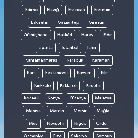
Edirne
Elazığ
Erzincan
Erzurum
Eskişehir
Gaziantep
Giresun
Gümüşhane
Hakkâri
Hatay
Iğdır
Isparta
İstanbul
İzmir
Kahramanmaraş
Karabük
Karaman
Kars
Kastamonu
Kayseri
Kilis
Kırıkkale
Kırklareli
Kırşehir
Kocaeli
Konya
Kütahya
Malatya
Manisa
Mardin
Mersin
Muğla
Muş
Nevşehir
Niğde
Ordu
Osmaniye
Rize
Sakarya
Samsun