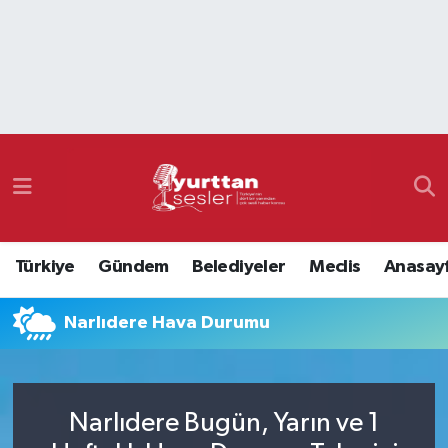
Nöbetçi Eczaneler
Hava Durumu
Namaz Vakitleri
Trafik Durumu
Türkiye
Gündem
Belediyeler
Meclis
Anasay
Süper Lig Puan Durumu ve Fikstür
Narlıdere Hava Durumu
Tüm Manşetler
Son Dakika Haberleri
Narlıdere Bugün, Yarın ve 1
Haber Arşivi