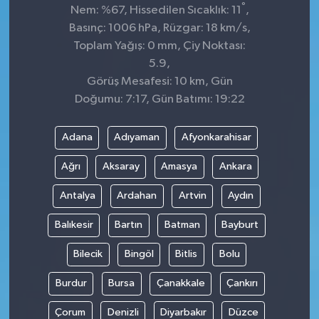
°
Nem: %67, Hissedilen Sıcaklık: 11
,
Basınç: 1006 hPa, Rüzgar: 18 km/s,
Toplam Yağış: 0 mm, Çiy Noktası:
5.9,
Görüş Mesafesi: 10 km, Gün
Doğumu: 7:17, Gün Batımı: 19:22
Adana
Adıyaman
Afyonkarahisar
Ağrı
Aksaray
Amasya
Ankara
Antalya
Ardahan
Artvin
Aydın
Balıkesir
Bartın
Batman
Bayburt
Bilecik
Bingöl
Bitlis
Bolu
Burdur
Bursa
Çanakkale
Çankırı
Çorum
Denizli
Diyarbakır
Düzce