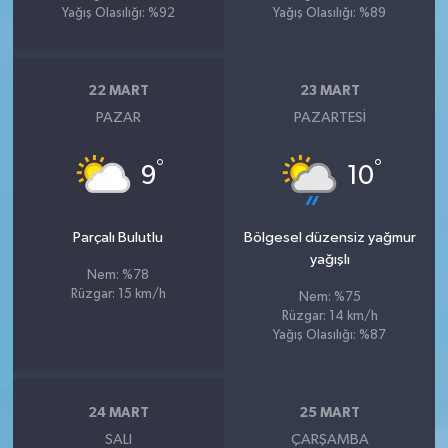
Yağış Olasılığı: %92
Yağış Olasılığı: %89
22 MART
23 MART
PAZAR
PAZARTESI
°
°
9
10
Parçalı Bulutlu
Bölgesel düzensiz yağmur
yağışlı
Nem: %78
Rüzgar: 15 km/h
Nem: %75
Rüzgar: 14 km/h
Yağış Olasılığı: %87
24 MART
25 MART
SALI
ÇARŞAMBA