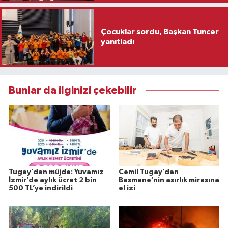
Çocuklar sordu, Başkan Tuncer
yanıtladı
Bunlar da ilginizi çekebilir
Tugay’dan müjde: Yuvamız
Cemil Tugay’dan
İzmir’de aylık ücret 2 bin
Basmane’nin asırlık mirasına
500 TL’ye indirildi
el izi