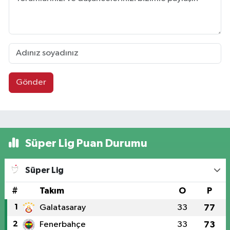
Gönder
Süper Lig Puan Durumu
Süper Lig
#
Takım
O
P
1
Galatasaray
33
77
2
Fenerbahçe
33
73