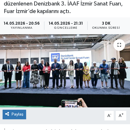
düzenlenen Denizbank 3. İAAF İzmir Sanat Fuarı,
Fuar İzmir’de kapılarını açtı.
14.05.2026 - 20:56
14.05.2026 - 21:31
3 DK
YAYINLANMA
GÜNCELLEME
OKUNMA SÜRESI
Paylaş
-
+
A
A