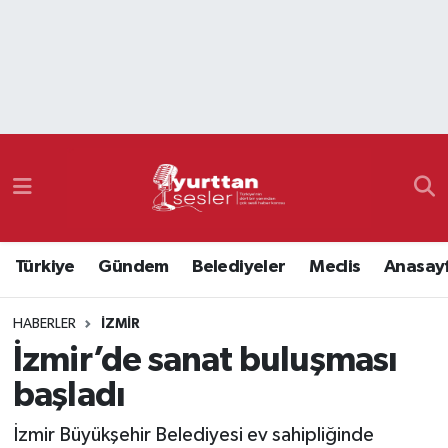
Nöbetçi Eczaneler
Hava Durumu
Namaz Vakitleri
Trafik Durumu
Türkiye
Gündem
Belediyeler
Meclis
Anasay
Süper Lig Puan Durumu ve Fikstür
HABERLER
İZMIR
Tüm Manşetler
İzmir’de sanat buluşması
Son Dakika Haberleri
başladı
Haber Arşivi
İzmir Büyükşehir Belediyesi ev sahipliğinde