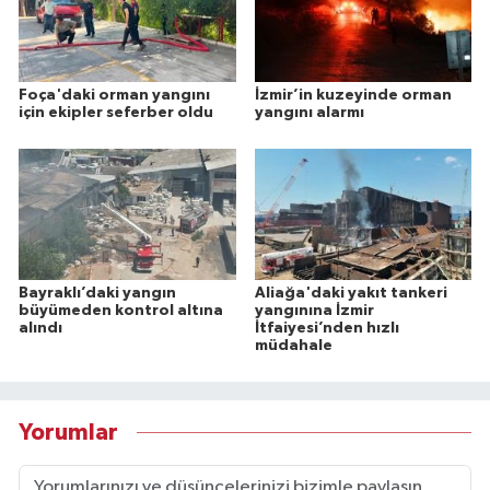
Foça'daki orman yangını
İzmir’in kuzeyinde orman
için ekipler seferber oldu
yangını alarmı
Bayraklı’daki yangın
Aliağa'daki yakıt tankeri
büyümeden kontrol altına
yangınına İzmir
alındı
İtfaiyesi’nden hızlı
müdahale
Yorumlar