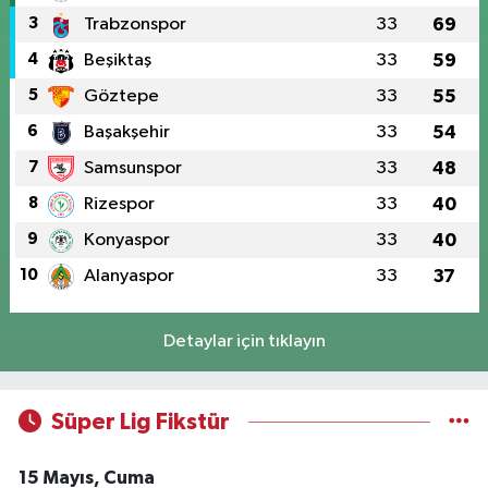
3
Trabzonspor
33
69
4
Beşiktaş
33
59
5
Göztepe
33
55
6
Başakşehir
33
54
7
Samsunspor
33
48
8
Rizespor
33
40
9
Konyaspor
33
40
10
Alanyaspor
33
37
Detaylar için tıklayın
Süper Lig Fikstür
15 Mayıs, Cuma