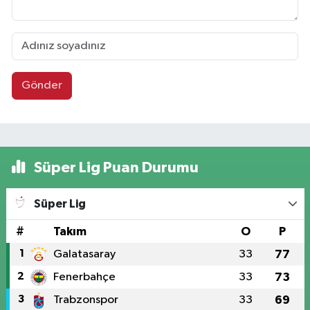
Gönder
Süper Lig Puan Durumu
Süper Lig
#
Takım
O
P
1
Galatasaray
33
77
2
Fenerbahçe
33
73
3
Trabzonspor
33
69