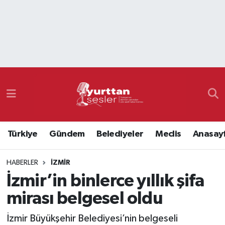
Nöbetçi Eczaneler
Hava Durumu
Namaz Vakitleri
Trafik Durumu
Türkiye
Gündem
Belediyeler
Meclis
Anasay
Süper Lig Puan Durumu ve Fikstür
HABERLER
İZMIR
Tüm Manşetler
İzmir’in binlerce yıllık şifa
Son Dakika Haberleri
mirası belgesel oldu
Haber Arşivi
İzmir Büyükşehir Belediyesi’nin belgeseli