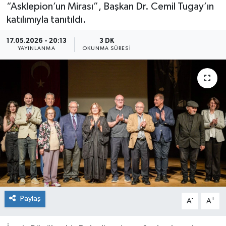
“Asklepion’un Mirası”, Başkan Dr. Cemil Tugay’ın
katılımıyla tanıtıldı.
17.05.2026 - 20:13
3 DK
YAYINLANMA
OKUNMA SÜRESI
Paylaş
-
+
A
A