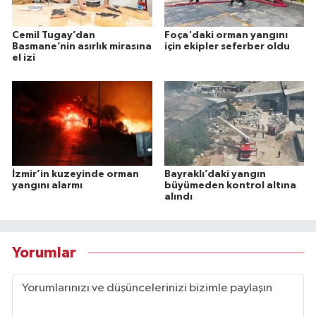
Cemil Tugay’dan
Foça'daki orman yangını
Basmane’nin asırlık mirasına
için ekipler seferber oldu
el izi
İzmir’in kuzeyinde orman
Bayraklı’daki yangın
yangını alarmı
büyümeden kontrol altına
alındı
Yorumlar