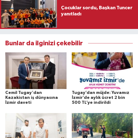
Çocuklar sordu, Başkan Tuncer
yanıtladı
Bunlar da ilginizi çekebilir
Cemil Tugay'dan
Tugay’dan müjde: Yuvamız
Kazakistan iş dünyasına
İzmir’de aylık ücret 2 bin
İzmir daveti
500 TL’ye indirildi