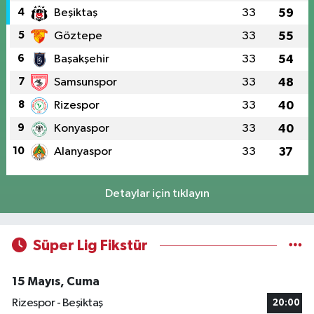
4
Beşiktaş
33
59
5
Göztepe
33
55
6
Başakşehir
33
54
7
Samsunspor
33
48
8
Rizespor
33
40
9
Konyaspor
33
40
10
Alanyaspor
33
37
Detaylar için tıklayın
Süper Lig Fikstür
15 Mayıs, Cuma
Rizespor - Beşiktaş
20:00