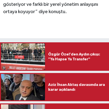
gösteriyor ve farklı bir yerel yönetim anlayışını
ortaya koyuyor” diye konuştu.
Özgür Özel’den Aydın çıkışı:
"Ya Hapse Ya Transfer"
Aziz İhsan Aktaş davasında ara
karar açıklandı