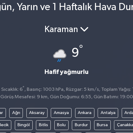
ün, Yarın ve 1 Haftalık Hava D
Karaman
°
9
Hafif yağmurlu
°
Sıcaklık: 6
, Basınç: 1003 hPa, Rüzgar: 5 km/s, Toplam Yağış: 
Görüş Mesafesi: 9 km, Gün Doğumu: 6:55, Gün Batımı: 19:00
ar
Ağrı
Aksaray
Amasya
Ankara
Antalya
Ard
lecik
Bingöl
Bitlis
Bolu
Burdur
Bursa
Çanakka