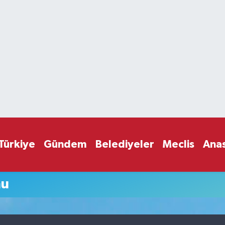
Türkiye
Gündem
Belediyeler
Meclis
Ana
mu