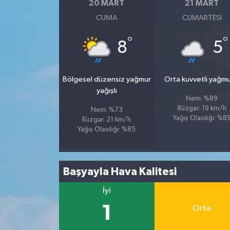
20 MART
21 MART
CUMA
CUMARTESI
°
°
8
5
Bölgesel düzensiz yağmur
Orta kuvvetli yağmu
yağışlı
Nem: %89
Rüzgar: 19 km/h
Nem: %73
Yağış Olasılığı: %8
Rüzgar: 21 km/h
Yağış Olasılığı: %85
Başyayla Hava Kalitesi
İyi
1
Orta