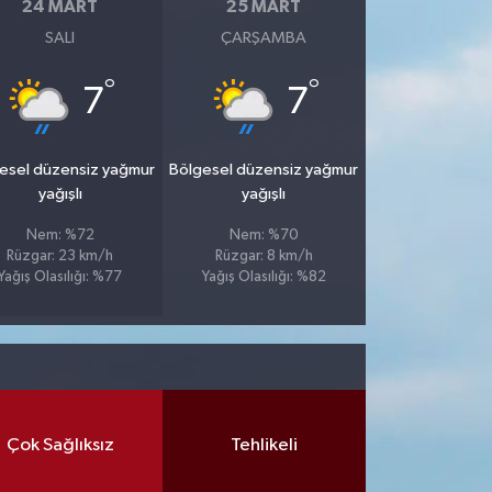
24 MART
25 MART
SALI
ÇARŞAMBA
°
°
7
7
esel düzensiz yağmur
Bölgesel düzensiz yağmur
yağışlı
yağışlı
Nem: %72
Nem: %70
Rüzgar: 23 km/h
Rüzgar: 8 km/h
Yağış Olasılığı: %77
Yağış Olasılığı: %82
Çok Sağlıksız
Tehlikeli