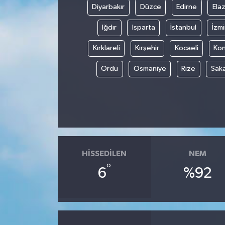
Diyarbakır
Düzce
Edirne
Elaz
Iğdır
Isparta
İstanbul
İzmi
Kırklareli
Kırşehir
Kocaeli
Ko
Ordu
Osmaniye
Rize
Sak
HISSEDILEN
NEM
°
6
%92