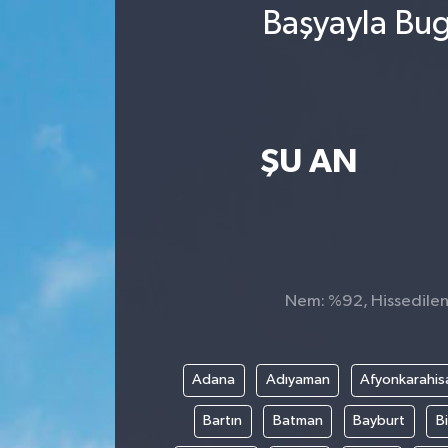
Başyayla Bug
ŞU AN
Nem: %92, Hissedilen 
Adana
Adıyaman
Afyonkarahis
Bartın
Batman
Bayburt
Bi