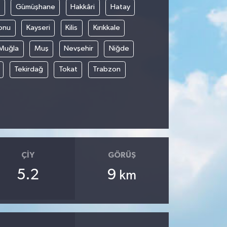
Gümüşhane
Hakkâri
Hatay
onu
Kayseri
Kilis
Kırıkkale
Muğla
Muş
Nevşehir
Niğde
Tekirdağ
Tokat
Trabzon
ÇIY
GÖRÜŞ
5.2
9
km