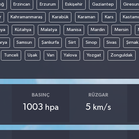
ığ
Erzincan
Erzurum
Eskişehir
Gaziantep
Giresun
r
Kahramanmaraş
Karabük
Karaman
Kars
Kastam
nya
Kütahya
Malatya
Manisa
Mardin
Mersin
arya
Samsun
Şanlıurfa
Siirt
Sinop
Sivas
Şırnak
Tunceli
Uşak
Van
Yalova
Yozgat
Zonguldak
BASINÇ
RÜZGAR
1003
5
hpa
km/s