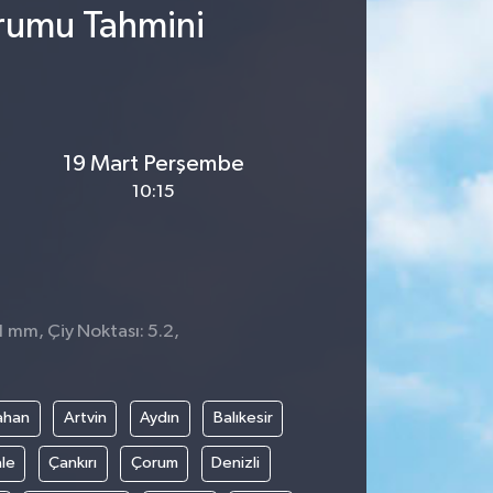
urumu Tahmini
19 Mart Perşembe
10:15
1 mm, Çiy Noktası: 5.2,
ahan
Artvin
Aydın
Balıkesir
le
Çankırı
Çorum
Denizli