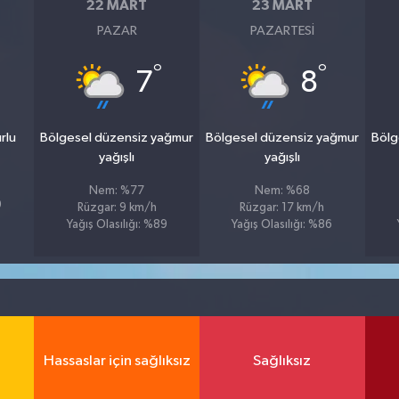
22 MART
23 MART
PAZAR
PAZARTESI
°
°
7
8
rlu
Bölgesel düzensiz yağmur
Bölgesel düzensiz yağmur
Bölg
yağışlı
yağışlı
Nem: %77
Nem: %68
9
Rüzgar: 9 km/h
Rüzgar: 17 km/h
Yağış Olasılığı: %89
Yağış Olasılığı: %86
Hassaslar için sağlıksız
Sağlıksız