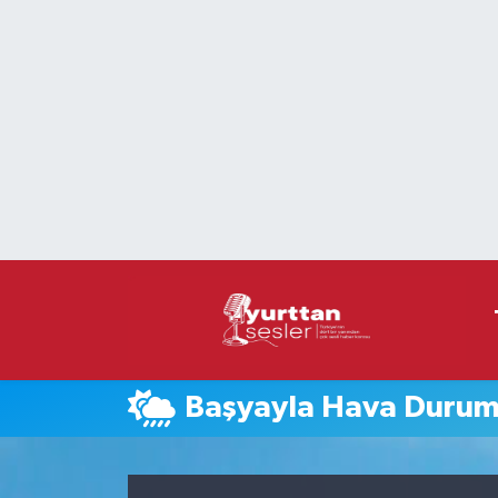
Nöbetçi Eczaneler
Hava Durumu
Namaz Vakitleri
Trafik Durumu
Süper Lig Puan Durumu ve Fikstür
Tüm Manşetler
Başyayla Hava Duru
Son Dakika Haberleri
Haber Arşivi