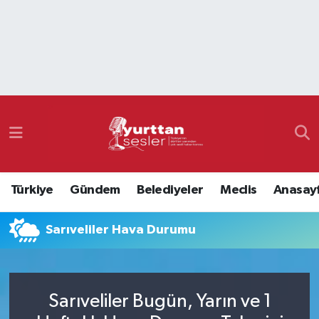
Nöbetçi Eczaneler
Hava Durumu
Namaz Vakitleri
Trafik Durumu
Türkiye
Gündem
Belediyeler
Meclis
Anasay
Süper Lig Puan Durumu ve Fikstür
Sarıveliler Hava Durumu
Tüm Manşetler
Son Dakika Haberleri
Sarıveliler Bugün, Yarın ve 1
Haber Arşivi