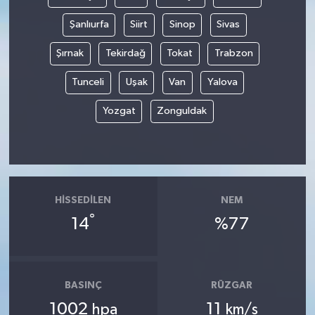
Şanlıurfa
Siirt
Sinop
Sivas
Şırnak
Tekirdağ
Tokat
Trabzon
Tunceli
Uşak
Van
Yalova
Yozgat
Zonguldak
HISSEDILEN
NEM
°
14
%77
BASINÇ
RÜZGAR
1002
11
hpa
km/s