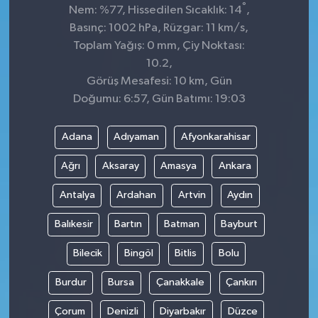
°
Nem: %77, Hissedilen Sıcaklık: 14
,
Basınç: 1002 hPa, Rüzgar: 11 km/s,
Toplam Yağış: 0 mm, Çiy Noktası:
10.2,
Görüş Mesafesi: 10 km, Gün
Doğumu: 6:57, Gün Batımı: 19:03
Adana
Adıyaman
Afyonkarahisar
Ağrı
Aksaray
Amasya
Ankara
Antalya
Ardahan
Artvin
Aydın
Balıkesir
Bartın
Batman
Bayburt
Bilecik
Bingöl
Bitlis
Bolu
Burdur
Bursa
Çanakkale
Çankırı
Çorum
Denizli
Diyarbakır
Düzce