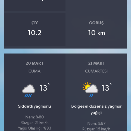
ÇIY
GÖRÜŞ
10.2
10
km
20 MART
21 MART
CUMA
CUMARTESI
°
°
13
13
Şiddetli yağmurlu
Bölgesel düzensiz yağmur
yağışlı
Nem: %80
Rüzgar: 21 km/h
Nem: %67
Yağış Olasılığı: %93
Rüzgar: 15 km/h