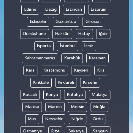
Edirne
Elazığ
Erzincan
Erzurum
Eskişehir
Gaziantep
Giresun
Gümüşhane
Hakkâri
Hatay
Iğdır
Isparta
İstanbul
İzmir
Kahramanmaraş
Karabük
Karaman
Kars
Kastamonu
Kayseri
Kilis
Kırıkkale
Kırklareli
Kırşehir
Kocaeli
Konya
Kütahya
Malatya
Manisa
Mardin
Mersin
Muğla
Muş
Nevşehir
Niğde
Ordu
Osmaniye
Rize
Sakarya
Samsun