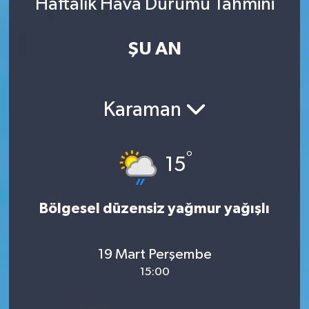
Haftalık Hava Durumu Tahmini
ŞU AN
Karaman
°
15
Bölgesel düzensiz yağmur yağışlı
19 Mart Perşembe
15:00