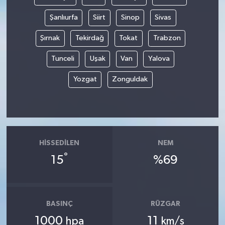
Şanlıurfa
Siirt
Sinop
Sivas
Şırnak
Tekirdağ
Tokat
Trabzon
Tunceli
Uşak
Van
Yalova
Yozgat
Zonguldak
HISSEDILEN
NEM
°
15
%69
BASINÇ
RÜZGAR
1000
11
hpa
km/s