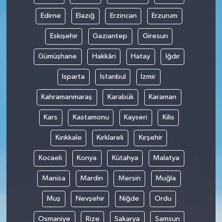
Edirne
Elazığ
Erzincan
Erzurum
Eskişehir
Gaziantep
Giresun
Gümüşhane
Hakkâri
Hatay
Iğdır
Isparta
İstanbul
İzmir
Kahramanmaraş
Karabük
Karaman
Kars
Kastamonu
Kayseri
Kilis
Kırıkkale
Kırklareli
Kırşehir
Kocaeli
Konya
Kütahya
Malatya
Manisa
Mardin
Mersin
Muğla
Muş
Nevşehir
Niğde
Ordu
Osmaniye
Rize
Sakarya
Samsun