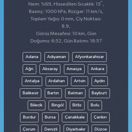
°
Nem: %69, Hissedilen Sıcaklık: 15
,
Basınç: 1000 hPa, Rüzgar: 11 km/s,
Toplam Yağış: 0 mm, Çiy Noktası:
8.9,
Görüş Mesafesi: 10 km, Gün
Doğumu: 6:52, Gün Batımı: 18:57
Adana
Adıyaman
Afyonkarahisar
Ağrı
Aksaray
Amasya
Ankara
Antalya
Ardahan
Artvin
Aydın
Balıkesir
Bartın
Batman
Bayburt
Bilecik
Bingöl
Bitlis
Bolu
Burdur
Bursa
Çanakkale
Çankırı
Çorum
Denizli
Diyarbakır
Düzce