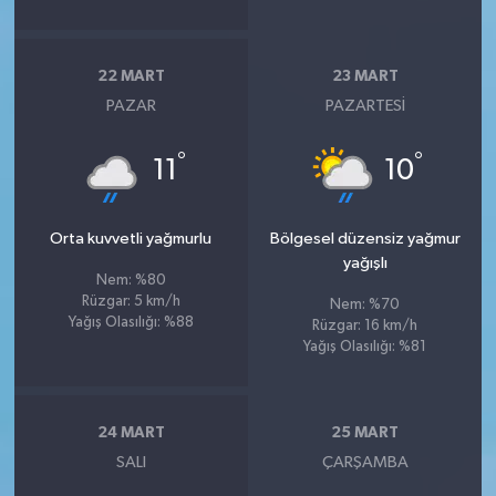
22 MART
23 MART
PAZAR
PAZARTESI
°
°
11
10
Orta kuvvetli yağmurlu
Bölgesel düzensiz yağmur
yağışlı
Nem: %80
Rüzgar: 5 km/h
Nem: %70
Yağış Olasılığı: %88
Rüzgar: 16 km/h
Yağış Olasılığı: %81
24 MART
25 MART
SALI
ÇARŞAMBA