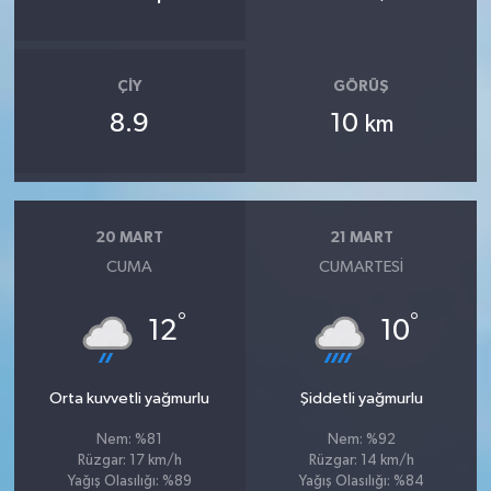
ÇIY
GÖRÜŞ
8.9
10
km
20 MART
21 MART
CUMA
CUMARTESI
°
°
12
10
Orta kuvvetli yağmurlu
Şiddetli yağmurlu
Nem: %81
Nem: %92
Rüzgar: 17 km/h
Rüzgar: 14 km/h
Yağış Olasılığı: %89
Yağış Olasılığı: %84