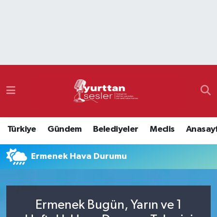
Nöbetçi Eczaneler
Hava Durumu
Namaz Vakitleri
Trafik Durumu
Türkiye
Gündem
Belediyeler
Meclis
Anasay
Süper Lig Puan Durumu ve Fikstür
Ermenek Hava Durumu
Tüm Manşetler
Son Dakika Haberleri
Ermenek Bugün, Yarın ve 1
Haber Arşivi