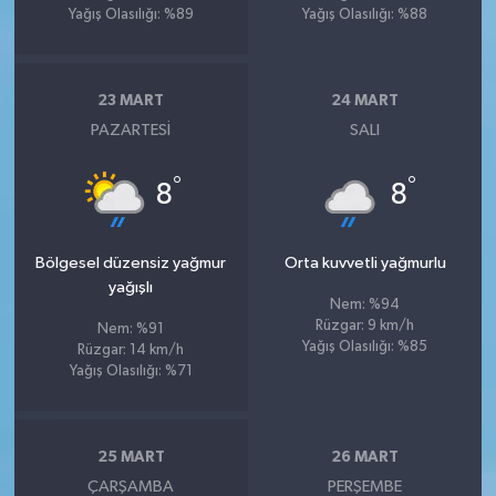
Yağış Olasılığı: %89
Yağış Olasılığı: %88
23 MART
24 MART
PAZARTESI
SALI
°
°
8
8
Bölgesel düzensiz yağmur
Orta kuvvetli yağmurlu
yağışlı
Nem: %94
Rüzgar: 9 km/h
Nem: %91
Yağış Olasılığı: %85
Rüzgar: 14 km/h
Yağış Olasılığı: %71
25 MART
26 MART
ÇARŞAMBA
PERŞEMBE