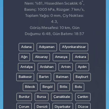
°
Nem: %81, Hissedilen Sıcaklık: 6
,
Basınç: 1005 hPa, Rüzgar: 7 km/s,
Toplam Yağış: 0 mm, Çiy Noktası:
4.3,
Görüş Mesafesi: 10 km, Gün
Doğumu: 6:48, Gün Batımı: 18:57
Adana
Adıyaman
Afyonkarahisar
Ağrı
Aksaray
Amasya
Ankara
Antalya
Ardahan
Artvin
Aydın
Balıkesir
Bartın
Batman
Bayburt
Bilecik
Bingöl
Bitlis
Bolu
Burdur
Bursa
Çanakkale
Çankırı
Çorum
Denizli
Diyarbakır
Düzce