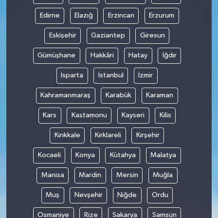
Edirne
Elazığ
Erzincan
Erzurum
Eskişehir
Gaziantep
Giresun
Gümüşhane
Hakkâri
Hatay
Iğdır
Isparta
İstanbul
İzmir
Kahramanmaraş
Karabük
Karaman
Kars
Kastamonu
Kayseri
Kilis
Kırıkkale
Kırklareli
Kırşehir
Kocaeli
Konya
Kütahya
Malatya
Manisa
Mardin
Mersin
Muğla
Muş
Nevşehir
Niğde
Ordu
Osmaniye
Rize
Sakarya
Samsun