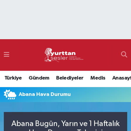
Nöbetçi Eczaneler
Hava Durumu
Namaz Vakitleri
Trafik Durumu
Türkiye
Gündem
Belediyeler
Meclis
Anasay
Süper Lig Puan Durumu ve Fikstür
Abana Hava Durumu
Tüm Manşetler
Son Dakika Haberleri
Abana Bugün, Yarın ve 1 Haftalık
Haber Arşivi