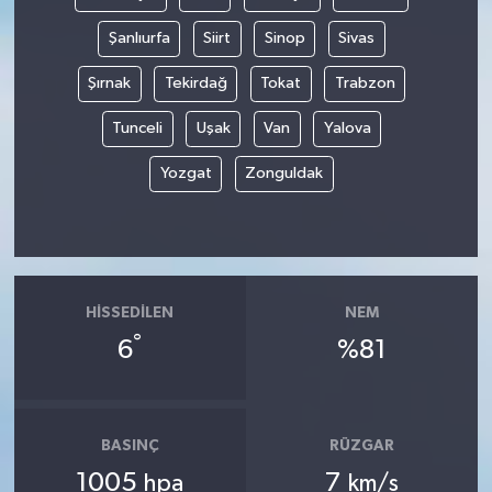
Şanlıurfa
Siirt
Sinop
Sivas
Şırnak
Tekirdağ
Tokat
Trabzon
Tunceli
Uşak
Van
Yalova
Yozgat
Zonguldak
HISSEDILEN
NEM
°
6
%81
BASINÇ
RÜZGAR
1005
7
hpa
km/s