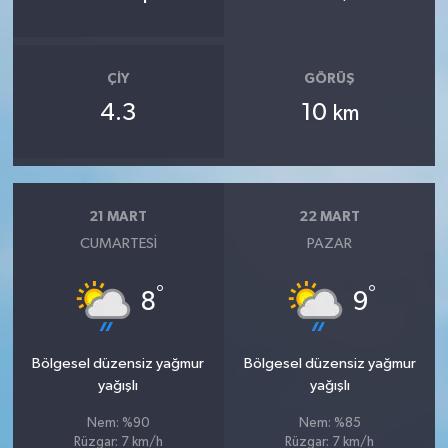
ÇIY
GÖRÜŞ
4.3
10
km
21 MART
22 MART
CUMARTESI
PAZAR
°
°
8
9
Bölgesel düzensiz yağmur
Bölgesel düzensiz yağmur
yağışlı
yağışlı
Nem: %90
Nem: %85
Rüzgar: 7 km/h
Rüzgar: 7 km/h