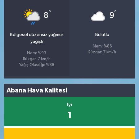
°
°
8
9
Bölgesel düzensiz yağmur
Bulutlu
yağışlı
Nem: %86
Rüzgar: 7 km/h
Nem: %93
Rüzgar: 7 km/h
Yağış Olasılığı: %88
Abana Hava Kalitesi
İyi
1