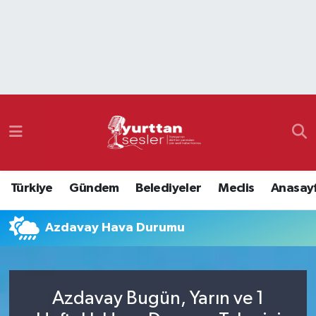
Nöbetçi Eczaneler
Hava Durumu
Namaz Vakitleri
Trafik Durumu
Türkiye
Gündem
Belediyeler
Meclis
Anasay
Süper Lig Puan Durumu ve Fikstür
Azdavay Hava Durumu
Tüm Manşetler
Son Dakika Haberleri
Azdavay Bugün, Yarın ve 1
Haber Arşivi