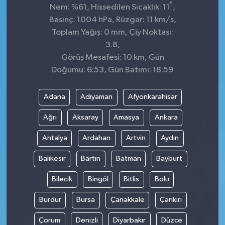
°
Nem: %61, Hissedilen Sıcaklık: 11
,
Basınç: 1004 hPa, Rüzgar: 11 km/s,
Toplam Yağış: 0 mm, Çiy Noktası:
3.8,
Görüş Mesafesi: 10 km, Gün
Doğumu: 6:53, Gün Batımı: 18:59
Adana
Adıyaman
Afyonkarahisar
Ağrı
Aksaray
Amasya
Ankara
Antalya
Ardahan
Artvin
Aydın
Balıkesir
Bartın
Batman
Bayburt
Bilecik
Bingöl
Bitlis
Bolu
Burdur
Bursa
Çanakkale
Çankırı
Çorum
Denizli
Diyarbakır
Düzce