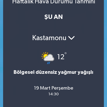
Haftalık Hava Durumu Tahmini
ŞU AN
Kastamonu
°
12
Bölgesel düzensiz yağmur yağışlı
19 Mart Perşembe
14:30