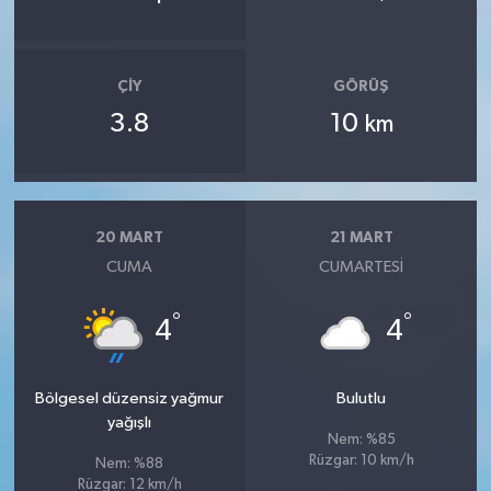
ÇIY
GÖRÜŞ
3.8
10
km
20 MART
21 MART
CUMA
CUMARTESI
°
°
4
4
Bölgesel düzensiz yağmur
Bulutlu
yağışlı
Nem: %85
Rüzgar: 10 km/h
Nem: %88
Rüzgar: 12 km/h