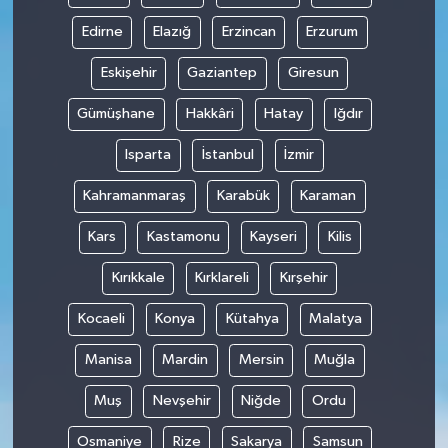
Edirne
Elazığ
Erzincan
Erzurum
Eskişehir
Gaziantep
Giresun
Gümüşhane
Hakkâri
Hatay
Iğdır
Isparta
İstanbul
İzmir
Kahramanmaraş
Karabük
Karaman
Kars
Kastamonu
Kayseri
Kilis
Kırıkkale
Kırklareli
Kırşehir
Kocaeli
Konya
Kütahya
Malatya
Manisa
Mardin
Mersin
Muğla
Muş
Nevşehir
Niğde
Ordu
Osmaniye
Rize
Sakarya
Samsun