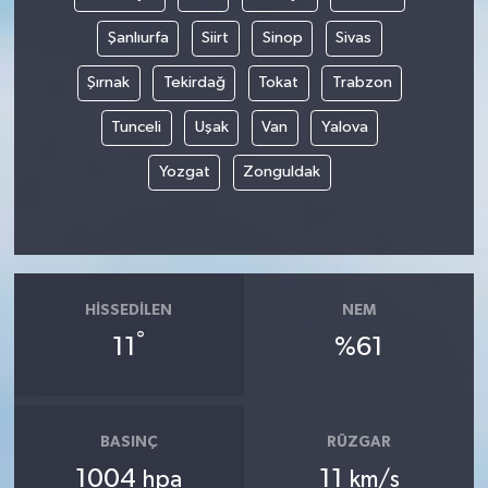
Şanlıurfa
Siirt
Sinop
Sivas
Şırnak
Tekirdağ
Tokat
Trabzon
Tunceli
Uşak
Van
Yalova
Yozgat
Zonguldak
HISSEDILEN
NEM
°
11
%61
BASINÇ
RÜZGAR
1004
11
hpa
km/s