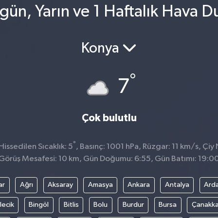
gün, Yarın ve 1 Haftalık Hava 
Konya
°
7
Çok bulutlu
°
issedilen Sıcaklık: 5
, Basınç: 1001 hPa, Rüzgar: 11 km/s, Çiy 
Görüş Mesafesi: 10 km, Gün Doğumu: 6:55, Gün Batımı: 19:0
ar
Ağrı
Aksaray
Amasya
Ankara
Antalya
Ard
lecik
Bingöl
Bitlis
Bolu
Burdur
Bursa
Çanakka