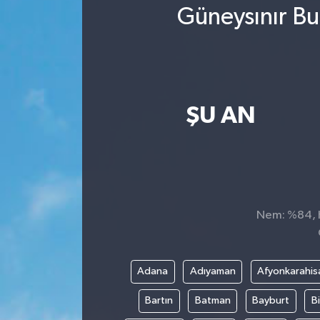
Güneysınır Bu
ŞU AN
Nem: %84, H
Adana
Adıyaman
Afyonkarahis
Bartın
Batman
Bayburt
Bi