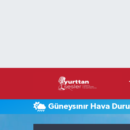
Nöbetçi Eczaneler
Hava Durumu
Namaz Vakitleri
Trafik Durumu
Süper Lig Puan Durumu ve Fikstür
Tüm Manşetler
Güneysınır Hava Dur
Son Dakika Haberleri
Haber Arşivi