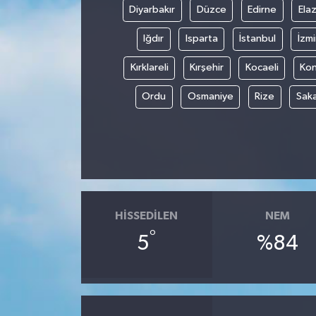
Diyarbakır
Düzce
Edirne
Elaz
Iğdır
Isparta
İstanbul
İzmi
Kırklareli
Kırşehir
Kocaeli
Ko
Ordu
Osmaniye
Rize
Sak
HISSEDILEN
NEM
°
5
%84