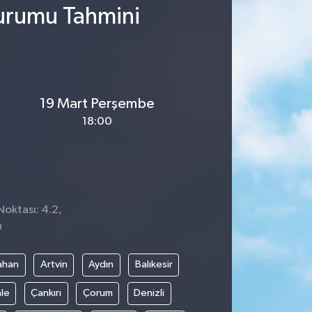
Durumu Tahmini
19 Mart Perşembe
18:00
Noktası: 4.2,
0
ahan
Artvin
Aydın
Balıkesir
le
Çankırı
Çorum
Denizli