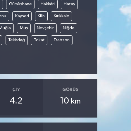
Gümüşhane
Hakkâri
Hatay
onu
Kayseri
Kilis
Kırıkkale
Muğla
Muş
Nevşehir
Niğde
Tekirdağ
Tokat
Trabzon
ÇIY
GÖRÜŞ
4.2
10
km