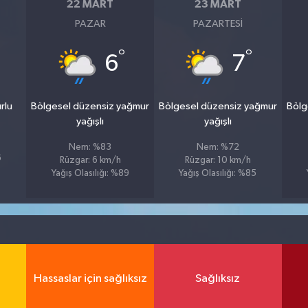
22 MART
23 MART
PAZAR
PAZARTESI
°
°
6
7
rlu
Bölgesel düzensiz yağmur
Bölgesel düzensiz yağmur
Bölg
yağışlı
yağışlı
Nem: %83
Nem: %72
6
Rüzgar: 6 km/h
Rüzgar: 10 km/h
Yağış Olasılığı: %89
Yağış Olasılığı: %85
Hassaslar için sağlıksız
Sağlıksız