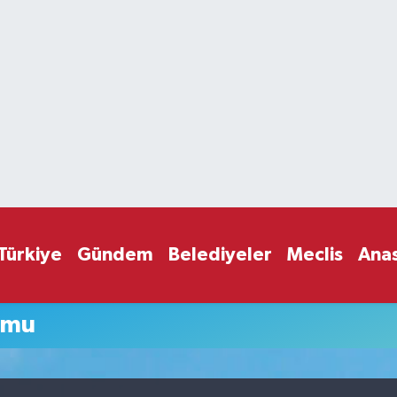
Türkiye
Gündem
Belediyeler
Meclis
Ana
umu