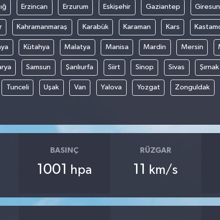
ığ
Erzincan
Erzurum
Eskişehir
Gaziantep
Giresun
r
Kahramanmaraş
Karabük
Karaman
Kars
Kastam
nya
Kütahya
Malatya
Manisa
Mardin
Mersin
arya
Samsun
Şanlıurfa
Siirt
Sinop
Sivas
Şırnak
Tunceli
Uşak
Van
Yalova
Yozgat
Zonguldak
BASINÇ
RÜZGAR
1001
11
hpa
km/s