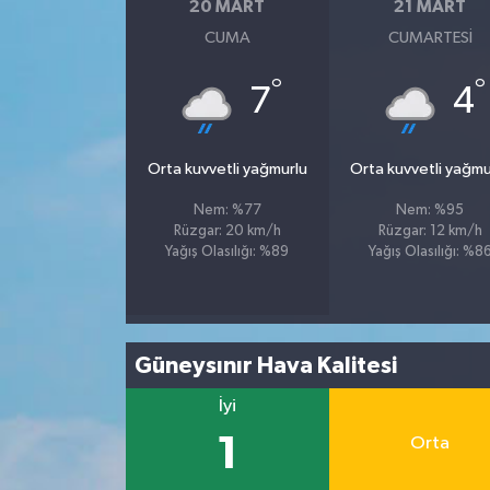
20 MART
21 MART
CUMA
CUMARTESI
°
°
7
4
Orta kuvvetli yağmurlu
Orta kuvvetli yağmu
Nem: %77
Nem: %95
Rüzgar: 20 km/h
Rüzgar: 12 km/h
Yağış Olasılığı: %89
Yağış Olasılığı: %8
Güneysınır Hava Kalitesi
İyi
1
Orta