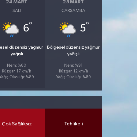
24 MART
25 MART
SALI
ÇARŞAMBA
°
°
6
5
esel düzensiz yağmur
Bölgesel düzensiz yağmur
yağışlı
yağışlı
Nem: %80
Nem: %91
Rüzgar: 17 km/h
Rüzgar: 12 km/h
Yağış Olasılığı: %89
Yağış Olasılığı: %89
Çok Sağlıksız
Tehlikeli