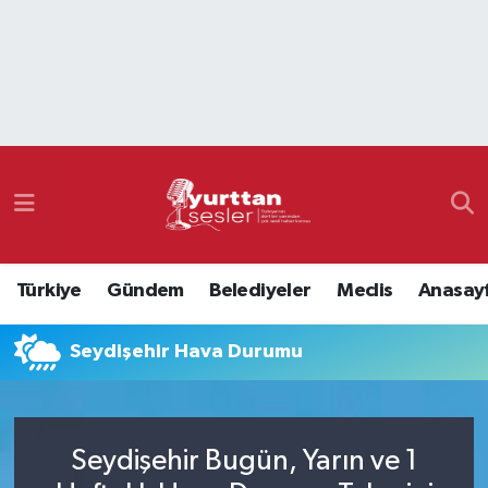
Nöbetçi Eczaneler
Hava Durumu
Namaz Vakitleri
Trafik Durumu
Türkiye
Gündem
Belediyeler
Meclis
Anasay
Süper Lig Puan Durumu ve Fikstür
Seydişehir Hava Durumu
Tüm Manşetler
Son Dakika Haberleri
Seydişehir Bugün, Yarın ve 1
Haber Arşivi