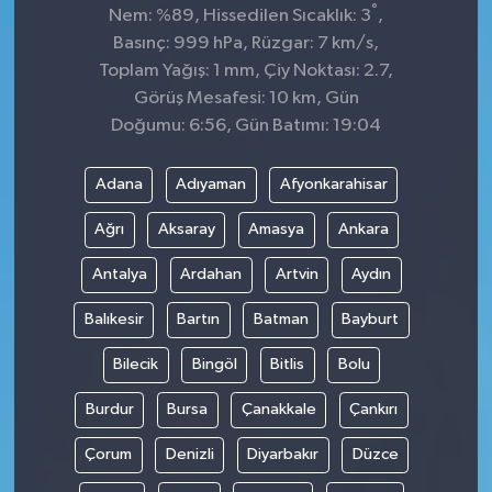
°
Nem: %89, Hissedilen Sıcaklık: 3
,
Basınç: 999 hPa, Rüzgar: 7 km/s,
Toplam Yağış: 1 mm, Çiy Noktası: 2.7,
Görüş Mesafesi: 10 km, Gün
Doğumu: 6:56, Gün Batımı: 19:04
Adana
Adıyaman
Afyonkarahisar
Ağrı
Aksaray
Amasya
Ankara
Antalya
Ardahan
Artvin
Aydın
Balıkesir
Bartın
Batman
Bayburt
Bilecik
Bingöl
Bitlis
Bolu
Burdur
Bursa
Çanakkale
Çankırı
Çorum
Denizli
Diyarbakır
Düzce