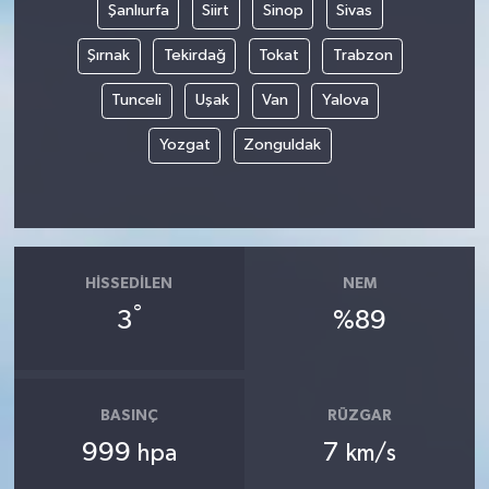
Şanlıurfa
Siirt
Sinop
Sivas
Şırnak
Tekirdağ
Tokat
Trabzon
Tunceli
Uşak
Van
Yalova
Yozgat
Zonguldak
HISSEDILEN
NEM
°
3
%89
BASINÇ
RÜZGAR
999
7
hpa
km/s