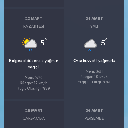
23 MART
24 MART
PAZARTESI
SALI
°
°
5
5
Bölgesel düzensiz yağmur
Orta kuvvetli yağmurlu
yağışlı
Nem: %81
Rüzgar: 18 km/h
Nem: %76
Yağış Olasılığı: %84
Rüzgar: 12 km/h
Yağış Olasılığı: %89
25 MART
26 MART
ÇARŞAMBA
PERŞEMBE