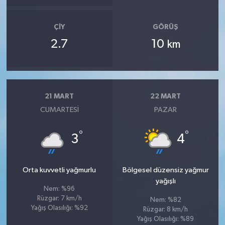
ÇIY
GÖRÜŞ
2.7
10
km
21 MART
22 MART
CUMARTESI
PAZAR
°
°
3
4
Orta kuvvetli yağmurlu
Bölgesel düzensiz yağmur
yağışlı
Nem: %96
Rüzgar: 7 km/h
Nem: %82
Yağış Olasılığı: %92
Rüzgar: 8 km/h
Yağış Olasılığı: %89