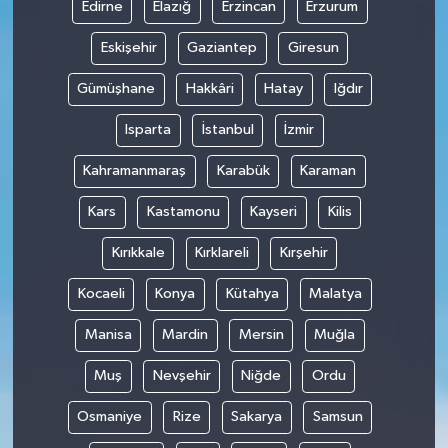
Edirne
Elazığ
Erzincan
Erzurum
Eskişehir
Gaziantep
Giresun
Gümüşhane
Hakkâri
Hatay
Iğdır
Isparta
İstanbul
İzmir
Kahramanmaraş
Karabük
Karaman
Kars
Kastamonu
Kayseri
Kilis
Kırıkkale
Kırklareli
Kırşehir
Kocaeli
Konya
Kütahya
Malatya
Manisa
Mardin
Mersin
Muğla
Muş
Nevşehir
Niğde
Ordu
Osmaniye
Rize
Sakarya
Samsun