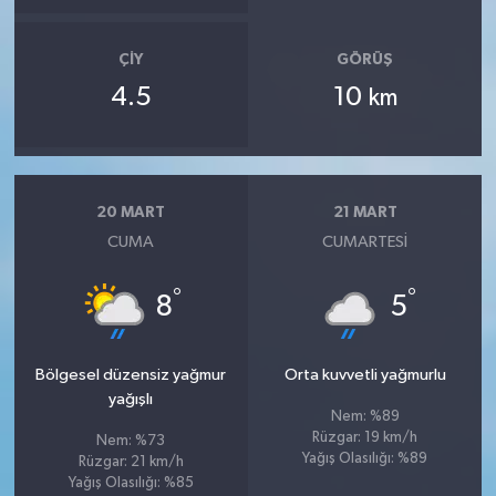
ÇIY
GÖRÜŞ
4.5
10
km
20 MART
21 MART
CUMA
CUMARTESI
°
°
8
5
Bölgesel düzensiz yağmur
Orta kuvvetli yağmurlu
yağışlı
Nem: %89
Rüzgar: 19 km/h
Nem: %73
Yağış Olasılığı: %89
Rüzgar: 21 km/h
Yağış Olasılığı: %85