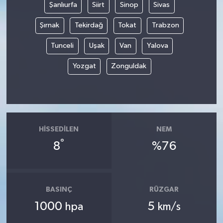
Şanlıurfa
Siirt
Sinop
Sivas
Şırnak
Tekirdağ
Tokat
Trabzon
Tunceli
Uşak
Van
Yalova
Yozgat
Zonguldak
HISSEDILEN
NEM
°
8
%76
BASINÇ
RÜZGAR
1000
5
hpa
km/s