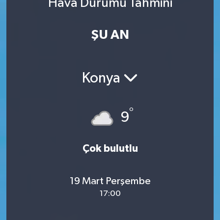
Hava Durumu Tahmini
ŞU AN
Konya
°
9
Çok bulutlu
19 Mart Perşembe
17:00