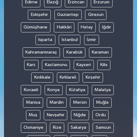
Edirne
Elazığ
Erzincan
Erzurum
Eskişehir
Gaziantep
Giresun
Gümüşhane
Hakkâri
Hatay
Iğdır
Isparta
İstanbul
İzmir
Kahramanmaraş
Karabük
Karaman
Kars
Kastamonu
Kayseri
Kilis
Kırıkkale
Kırklareli
Kırşehir
Kocaeli
Konya
Kütahya
Malatya
Manisa
Mardin
Mersin
Muğla
Muş
Nevşehir
Niğde
Ordu
Osmaniye
Rize
Sakarya
Samsun