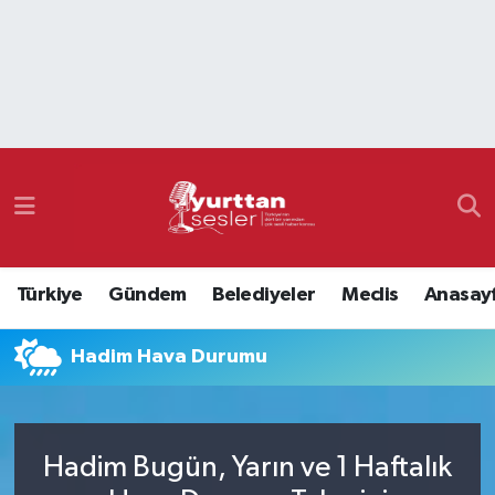
Nöbetçi Eczaneler
Hava Durumu
Namaz Vakitleri
Trafik Durumu
Türkiye
Gündem
Belediyeler
Meclis
Anasay
Süper Lig Puan Durumu ve Fikstür
Hadim Hava Durumu
Tüm Manşetler
Son Dakika Haberleri
Hadim Bugün, Yarın ve 1 Haftalık
Haber Arşivi