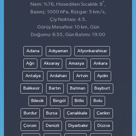
°
Nem: %76, Hissedilen Sıcaklık: 8
,
Basınç: 1000 hPa, Rüzgar: 5 km/s,
Çiy Noktası: 4.5,
Görüş Mesafesi: 10 km, Gün
Doğumu: 6:55, Gün Batımı: 19:00
Adana
Adıyaman
Afyonkarahisar
Ağrı
Aksaray
Amasya
Ankara
Antalya
Ardahan
Artvin
Aydın
Balıkesir
Bartın
Batman
Bayburt
Bilecik
Bingöl
Bitlis
Bolu
Burdur
Bursa
Çanakkale
Çankırı
Çorum
Denizli
Diyarbakır
Düzce