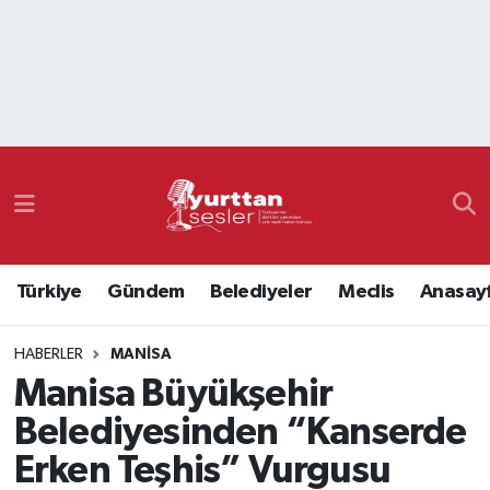
Nöbetçi Eczaneler
Hava Durumu
Namaz Vakitleri
Trafik Durumu
Türkiye
Gündem
Belediyeler
Meclis
Anasay
Süper Lig Puan Durumu ve Fikstür
HABERLER
MANISA
Tüm Manşetler
Manisa Büyükşehir
Son Dakika Haberleri
Belediyesinden “Kanserde
Erken Teşhis” Vurgusu
Haber Arşivi