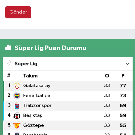
Gönder
Süper Lig Puan Durumu
Süper Lig
#
Takım
O
P
1
Galatasaray
33
77
2
Fenerbahçe
33
73
3
Trabzonspor
33
69
4
Beşiktaş
33
59
5
Göztepe
33
55