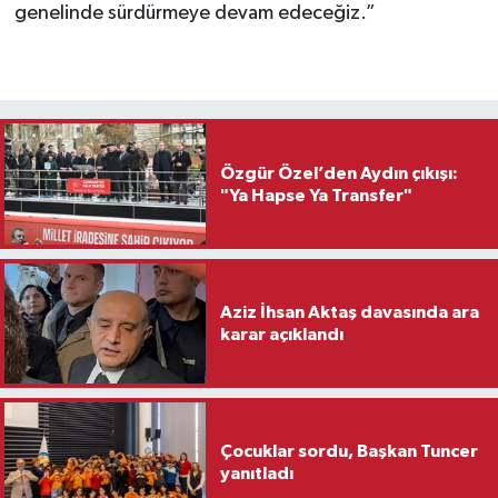
genelinde sürdürmeye devam edeceğiz.”
Özgür Özel’den Aydın çıkışı:
"Ya Hapse Ya Transfer"
Aziz İhsan Aktaş davasında ara
karar açıklandı
Çocuklar sordu, Başkan Tuncer
yanıtladı