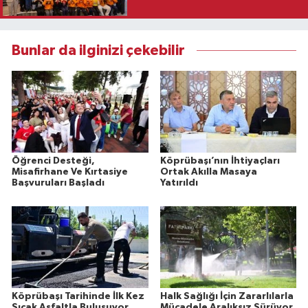
Bunlar da ilginizi çekebilir
Öğrenci Desteği,
Köprübaşı’nın İhtiyaçları
Misafirhane Ve Kırtasiye
Ortak Akılla Masaya
Başvuruları Başladı
Yatırıldı
Köprübaşı Tarihinde İlk Kez
Halk Sağlığı İçin Zararlılarla
Sıcak Asfaltla Buluşuyor
Mücadele Aralıksız Sürüyor