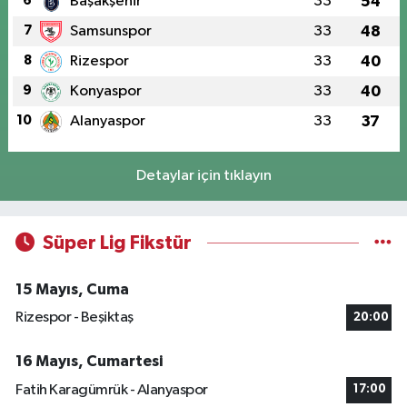
6
Başakşehir
33
54
7
Samsunspor
33
48
8
Rizespor
33
40
9
Konyaspor
33
40
10
Alanyaspor
33
37
Detaylar için tıklayın
Süper Lig Fikstür
15 Mayıs, Cuma
Rizespor - Beşiktaş
20:00
16 Mayıs, Cumartesi
Fatih Karagümrük - Alanyaspor
17:00