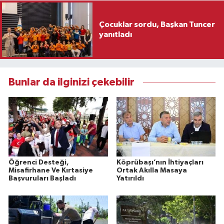
Çocuklar sordu, Başkan Tuncer
yanıtladı
Bunlar da ilginizi çekebilir
Öğrenci Desteği,
Köprübaşı’nın İhtiyaçları
Misafirhane Ve Kırtasiye
Ortak Akılla Masaya
Başvuruları Başladı
Yatırıldı