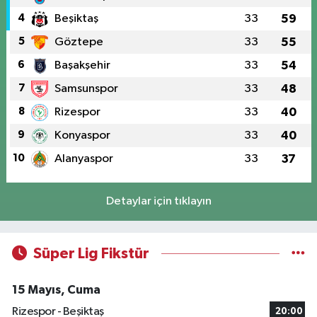
4
Beşiktaş
33
59
5
Göztepe
33
55
6
Başakşehir
33
54
7
Samsunspor
33
48
8
Rizespor
33
40
9
Konyaspor
33
40
10
Alanyaspor
33
37
Detaylar için tıklayın
Süper Lig Fikstür
15 Mayıs, Cuma
Rizespor - Beşiktaş
20:00