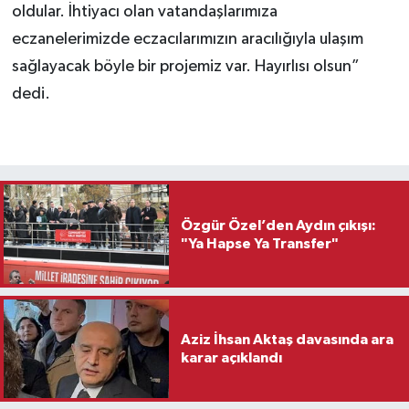
oldular. İhtiyacı olan vatandaşlarımıza
eczanelerimizde eczacılarımızın aracılığıyla ulaşım
sağlayacak böyle bir projemiz var. Hayırlısı olsun”
dedi.
Özgür Özel’den Aydın çıkışı:
"Ya Hapse Ya Transfer"
Aziz İhsan Aktaş davasında ara
karar açıklandı