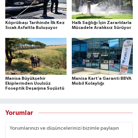
Köprübaşı Tarihinde İlk Kez
Halk Sağlığı İçin Zararlılarla
Sıcak Asfaltla Buluşuyor
Mücadele Aralıksız Sürüyor
Manisa Büyükşehir
Manisa Kart’a Garanti BBVA
Ekiplerinden Usulsüz
Mobil Kolaylığı
Foseptik Deşarjına Suçüstü
Yorumlar