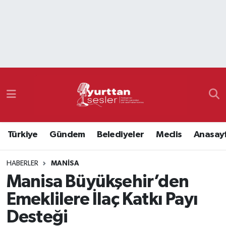
Nöbetçi Eczaneler
Hava Durumu
Namaz Vakitleri
Trafik Durumu
Türkiye
Gündem
Belediyeler
Meclis
Anasay
Süper Lig Puan Durumu ve Fikstür
HABERLER
MANISA
Tüm Manşetler
Manisa Büyükşehir’den
Son Dakika Haberleri
Emeklilere İlaç Katkı Payı
Desteği
Haber Arşivi