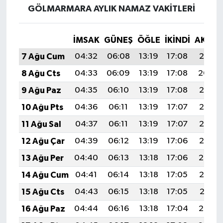
GÖLMARMARA AYLIK NAMAZ VAKITLERI
İMSAK
GÜNEŞ
ÖĞLE
İKINDI
AKŞA
7 Ağu Cum
04:32
06:08
13:19
17:08
20:21
8 Ağu Cts
04:33
06:09
13:19
17:08
20:20
9 Ağu Paz
04:35
06:10
13:19
17:08
20:18
10 Ağu Pts
04:36
06:11
13:19
17:07
20:17
11 Ağu Sal
04:37
06:11
13:19
17:07
20:16
12 Ağu Çar
04:39
06:12
13:19
17:06
20:15
13 Ağu Per
04:40
06:13
13:18
17:06
20:14
14 Ağu Cum
04:41
06:14
13:18
17:05
20:12
15 Ağu Cts
04:43
06:15
13:18
17:05
20:11
16 Ağu Paz
04:44
06:16
13:18
17:04
20:10