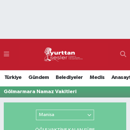
Nöbetçi Eczaneler
Hava Durumu
Namaz Vakitleri
Trafik Durumu
Türkiye
Gündem
Belediyeler
Meclis
Anasay
Süper Lig Puan Durumu ve Fikstür
Gölmarmara Namaz Vakitleri
Tüm Manşetler
Son Dakika Haberleri
Manisa
Haber Arşivi