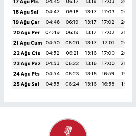
17 Ağu Pts
04:45
06:17
13:18
17:03
20:08
18 Ağu Sal
04:47
06:18
13:17
17:03
20:07
19 Ağu Çar
04:48
06:19
13:17
17:02
20:06
20 Ağu Per
04:49
06:19
13:17
17:02
20:04
21 Ağu Cum
04:50
06:20
13:17
17:01
20:03
22 Ağu Cts
04:52
06:21
13:16
17:00
20:02
23 Ağu Paz
04:53
06:22
13:16
17:00
20:00
24 Ağu Pts
04:54
06:23
13:16
16:59
19:59
25 Ağu Sal
04:55
06:24
13:16
16:58
19:57