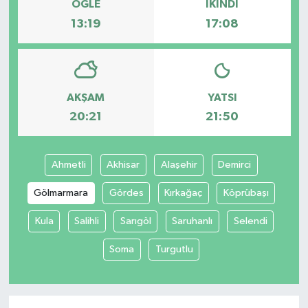
ÖĞLE
İKINDI
13:19
17:08
AKŞAM
YATSI
20:21
21:50
Ahmetli
Akhisar
Alaşehir
Demirci
Gölmarmara
Gördes
Kırkağaç
Köprübaşı
Kula
Salihli
Sarıgöl
Saruhanlı
Selendi
Soma
Turgutlu