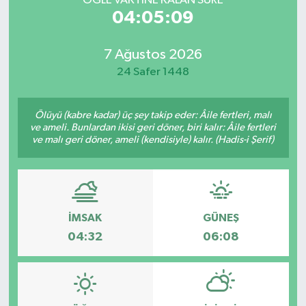
ÖĞLE VAKTİNE KALAN SÜRE
04:05:09
7 Ağustos 2026
24 Safer 1448
Ölüyü (kabre kadar) üç şey takip eder: Âile fertleri, malı
ve ameli. Bunlardan ikisi geri döner, biri kalır: Âile fertleri
ve malı geri döner, ameli (kendisiyle) kalır. (Hadis-i Şerif)
İMSAK
GÜNEŞ
04:32
06:08