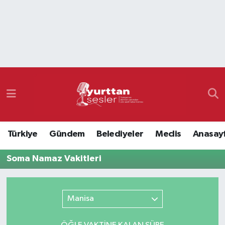
Nöbetçi Eczaneler
Hava Durumu
Namaz Vakitleri
Trafik Durumu
Türkiye
Gündem
Belediyeler
Meclis
Anasay
Süper Lig Puan Durumu ve Fikstür
Soma Namaz Vakitleri
Tüm Manşetler
Son Dakika Haberleri
Manisa
Haber Arşivi