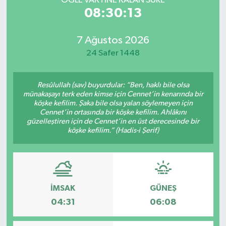
ÖĞLE VAKTİNE KALAN SÜRE
08:30:13
7 Ağustos 2026
24 Safer 1448
Resûlullah (sav) buyurdular: “Ben, haklı bile olsa
münakaşayı terk eden kimse için Cennet’in kenarında bir
köşke kefilim. Şaka bile olsa yalan söylemeyen için
Cennet’in ortasında bir köşke kefilim. Ahlâkını
güzelleştiren için de Cennet’in en üst derecesinde bir
köşke kefilim.” (Hadis-i Şerif)
İMSAK
GÜNEŞ
04:31
06:08