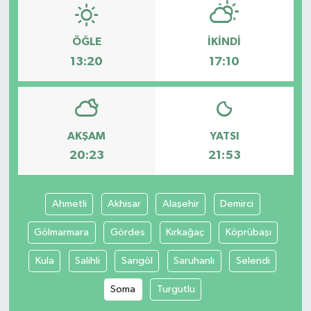
ÖĞLE
İKINDI
13:20
17:10
AKŞAM
YATSI
20:23
21:53
Ahmetli
Akhisar
Alaşehir
Demirci
Gölmarmara
Gördes
Kırkağaç
Köprübaşı
Kula
Salihli
Sarıgöl
Saruhanlı
Selendi
Soma
Turgutlu