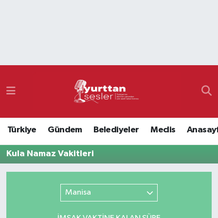
Nöbetçi Eczaneler
Hava Durumu
Namaz Vakitleri
Trafik Durumu
Türkiye
Gündem
Belediyeler
Meclis
Anasay
Süper Lig Puan Durumu ve Fikstür
Kula Namaz Vakitleri
Tüm Manşetler
Son Dakika Haberleri
Manisa
Haber Arşivi