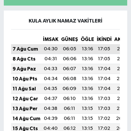
KULA AYLIK NAMAZ VAKITLERI
İMSAK
GÜNEŞ
ÖĞLE
İKINDI
AKŞA
7 Ağu Cum
04:30
06:05
13:16
17:05
20:17
8 Ağu Cts
04:31
06:06
13:16
17:05
20:16
9 Ağu Paz
04:33
06:07
13:16
17:04
20:15
10 Ağu Pts
04:34
06:08
13:16
17:04
20:14
11 Ağu Sal
04:35
06:09
13:16
17:04
20:13
12 Ağu Çar
04:37
06:10
13:16
17:03
20:12
13 Ağu Per
04:38
06:11
13:15
17:03
20:10
14 Ağu Cum
04:39
06:11
13:15
17:02
20:09
15 Ağu Cts
04:40
06:12
13:15
17:02
20:08