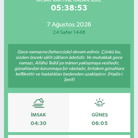
İMSAK VAKTİNE KALAN SÜRE
05:38:53
7 Ağustos 2026
24 Safer 1448
Gece namazına (teheccüde) devam ediniz. Çünkü bu,
sizden önceki sâlih zâtların âdetidir. Ve muhakkak gece
namazı, Allâhü Teâlâ’ya mânen yaklaşmaya vesîledir,
günahlardan korunmaya bir vâsıtadır, birtakım günahlara
keffârettir ve hastalıkları bedenden uzaklaştırır. (Hadis-i
Şerif)
İMSAK
GÜNEŞ
04:30
06:05