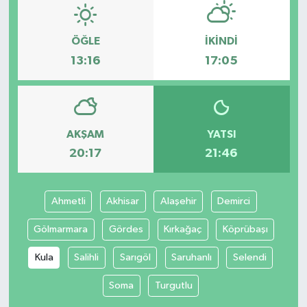
ÖĞLE
İKINDI
13:16
17:05
AKŞAM
YATSI
20:17
21:46
Ahmetli
Akhisar
Alaşehir
Demirci
Gölmarmara
Gördes
Kırkağaç
Köprübaşı
Kula
Salihli
Sarıgöl
Saruhanlı
Selendi
Soma
Turgutlu