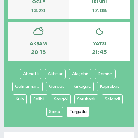
ÖĞLE
İKINDI
13:20
17:08
AKŞAM
YATSI
20:18
21:45
Ahmetli
Akhisar
Alaşehir
Demirci
Gölmarmara
Gördes
Kırkağaç
Köprübaşı
Kula
Salihli
Sarıgöl
Saruhanlı
Selendi
Soma
Turgutlu