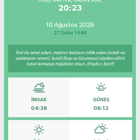
ÖĞLE VAKTİNE KALAN SÜRE
20:23
10 Ağustos 2026
27 Safer 1448
İlmi ile amel eden, malının fazlasını infâk eden (zekât ve
sadakasını veren), fuzûlî (boş ve lüzumsuz) sözden dilini
tutan kimseye müjdeler olsun. (Hadis-i Şerif)
İMSAK
GÜNEŞ
04:38
06:12