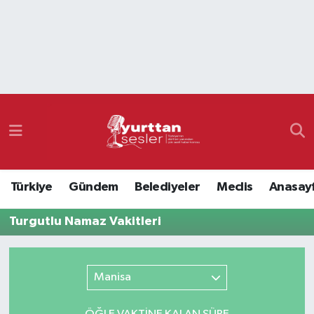
Nöbetçi Eczaneler
Hava Durumu
Namaz Vakitleri
Trafik Durumu
Türkiye
Gündem
Belediyeler
Meclis
Anasay
Süper Lig Puan Durumu ve Fikstür
Turgutlu Namaz Vakitleri
Tüm Manşetler
Son Dakika Haberleri
Manisa
Haber Arşivi