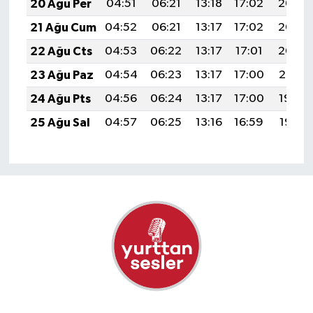
20 Ağu Per
04:51
06:21
13:18
17:02
20:05
21 Ağu Cum
04:52
06:21
13:17
17:02
20:03
22 Ağu Cts
04:53
06:22
13:17
17:01
20:02
23 Ağu Paz
04:54
06:23
13:17
17:00
20:01
24 Ağu Pts
04:56
06:24
13:17
17:00
19:59
25 Ağu Sal
04:57
06:25
13:16
16:59
19:58