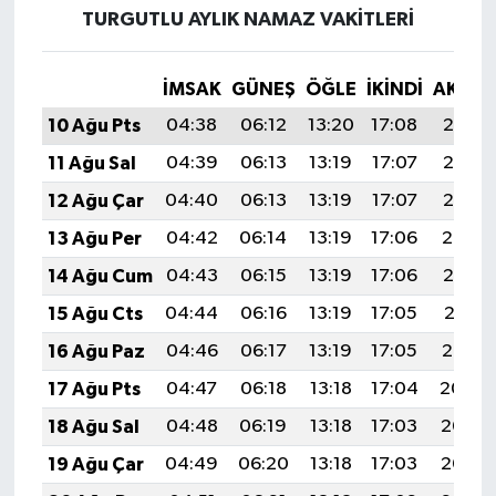
TURGUTLU AYLIK NAMAZ VAKITLERI
İMSAK
GÜNEŞ
ÖĞLE
İKINDI
AKŞA
10 Ağu Pts
04:38
06:12
13:20
17:08
20:18
11 Ağu Sal
04:39
06:13
13:19
17:07
20:16
12 Ağu Çar
04:40
06:13
13:19
17:07
20:15
13 Ağu Per
04:42
06:14
13:19
17:06
20:14
14 Ağu Cum
04:43
06:15
13:19
17:06
20:13
15 Ağu Cts
04:44
06:16
13:19
17:05
20:11
16 Ağu Paz
04:46
06:17
13:19
17:05
20:10
17 Ağu Pts
04:47
06:18
13:18
17:04
20:09
18 Ağu Sal
04:48
06:19
13:18
17:03
20:07
19 Ağu Çar
04:49
06:20
13:18
17:03
20:06