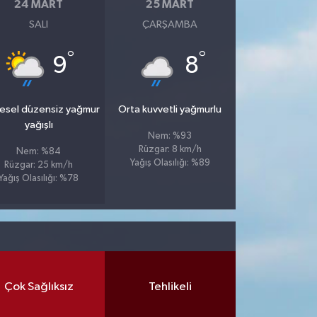
24 MART
25 MART
SALI
ÇARŞAMBA
°
°
9
8
esel düzensiz yağmur
Orta kuvvetli yağmurlu
yağışlı
Nem: %93
Rüzgar: 8 km/h
Nem: %84
Yağış Olasılığı: %89
Rüzgar: 25 km/h
Yağış Olasılığı: %78
Çok Sağlıksız
Tehlikeli