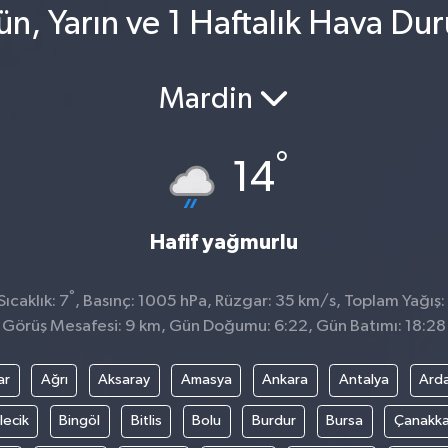
ün, Yarın ve 1 Haftalık Hava Du
Mardin
°
14
Hafif yağmurlu
°
ıcaklık: 7
, Basınç: 1005 hPa, Rüzgar: 35 km/s, Toplam Yağış:
Görüş Mesafesi: 9 km, Gün Doğumu: 6:22, Gün Batımı: 18:28
ar
Ağrı
Aksaray
Amasya
Ankara
Antalya
Ard
lecik
Bingöl
Bitlis
Bolu
Burdur
Bursa
Çanakka