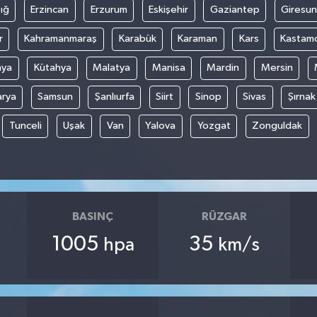
ığ
Erzincan
Erzurum
Eskişehir
Gaziantep
Giresun
r
Kahramanmaraş
Karabük
Karaman
Kars
Kastam
nya
Kütahya
Malatya
Manisa
Mardin
Mersin
arya
Samsun
Şanlıurfa
Siirt
Sinop
Sivas
Şırnak
Tunceli
Uşak
Van
Yalova
Yozgat
Zonguldak
BASINÇ
RÜZGAR
1005
35
hpa
km/s