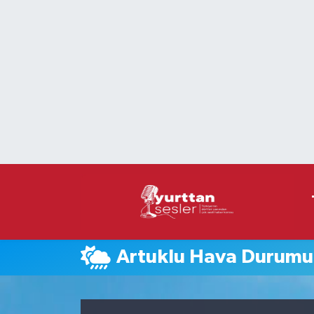
Nöbetçi Eczaneler
Hava Durumu
Namaz Vakitleri
Trafik Durumu
Süper Lig Puan Durumu ve Fikstür
Tüm Manşetler
Artuklu Hava Durumu
Son Dakika Haberleri
Haber Arşivi