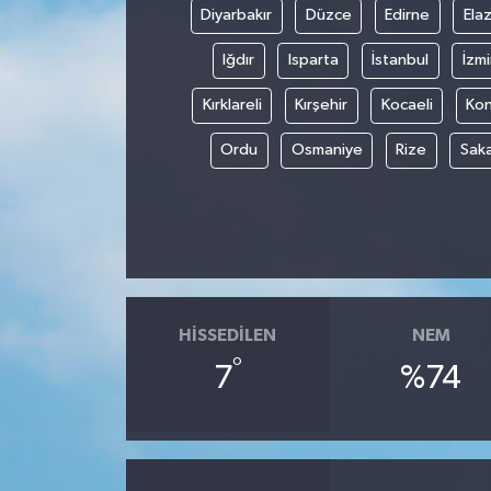
Diyarbakır
Düzce
Edirne
Elaz
Iğdır
Isparta
İstanbul
İzmi
Kırklareli
Kırşehir
Kocaeli
Ko
Ordu
Osmaniye
Rize
Sak
HISSEDILEN
NEM
°
7
%74