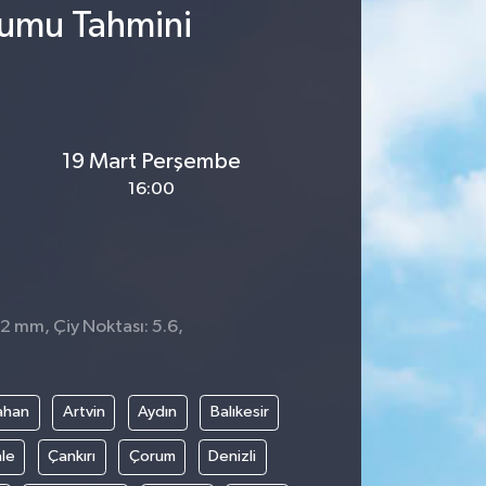
rumu Tahmini
19 Mart Perşembe
16:00
 2 mm, Çiy Noktası: 5.6,
ahan
Artvin
Aydın
Balıkesir
le
Çankırı
Çorum
Denizli