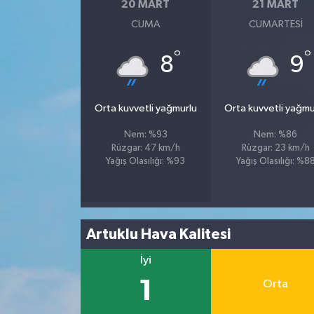
20 MART
21 MART
CUMA
CUMARTESI
°
°
8
9
Orta kuvvetli yağmurlu
Orta kuvvetli yağmu
Nem: %93
Nem: %86
Rüzgar: 47 km/h
Rüzgar: 23 km/h
Yağış Olasılığı: %93
Yağış Olasılığı: %8
Artuklu Hava Kalitesi
İyi
1
Orta