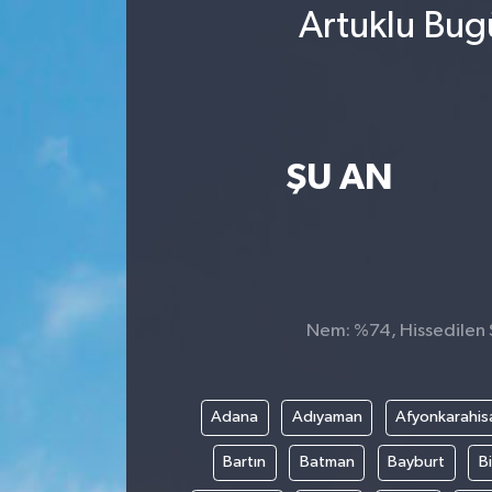
Artuklu Bug
ŞU AN
Nem: %74, Hissedilen S
Adana
Adıyaman
Afyonkarahis
Bartın
Batman
Bayburt
Bi