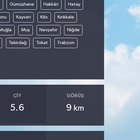
Gümüşhane
Hakkâri
Hatay
onu
Kayseri
Kilis
Kırıkkale
Muğla
Muş
Nevşehir
Niğde
Tekirdağ
Tokat
Trabzon
ÇIY
GÖRÜŞ
5.6
9
km