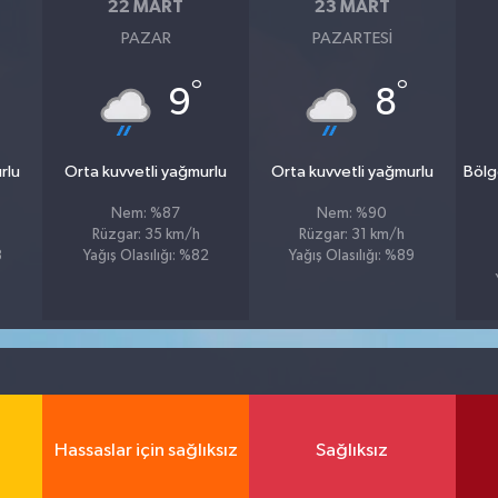
22 MART
23 MART
PAZAR
PAZARTESI
°
°
9
8
rlu
Orta kuvvetli yağmurlu
Orta kuvvetli yağmurlu
Bölg
Nem: %87
Nem: %90
Rüzgar: 35 km/h
Rüzgar: 31 km/h
8
Yağış Olasılığı: %82
Yağış Olasılığı: %89
Hassaslar için sağlıksız
Sağlıksız