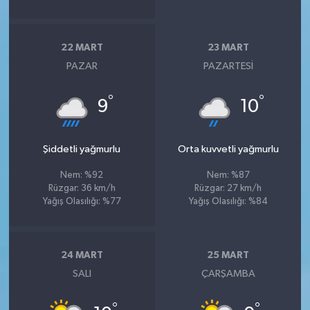
22 MART
23 MART
PAZAR
PAZARTESI
°
°
9
10
Şiddetli yağmurlu
Orta kuvvetli yağmurlu
Nem: %92
Nem: %87
Rüzgar: 36 km/h
Rüzgar: 27 km/h
Yağış Olasılığı: %77
Yağış Olasılığı: %84
24 MART
25 MART
SALI
ÇARŞAMBA
°
°