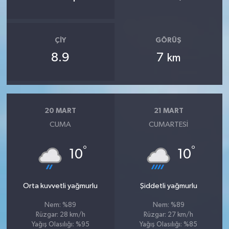
ÇIY
GÖRÜŞ
8.9
7
km
20 MART
21 MART
CUMA
CUMARTESI
°
°
10
10
Orta kuvvetli yağmurlu
Şiddetli yağmurlu
Nem: %89
Nem: %89
Rüzgar: 28 km/h
Rüzgar: 27 km/h
Yağış Olasılığı: %95
Yağış Olasılığı: %85