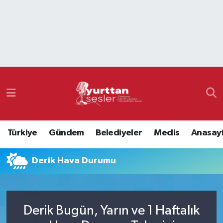
Nöbetçi Eczaneler
Hava Durumu
Namaz Vakitleri
Trafik Durumu
Türkiye
Gündem
Belediyeler
Meclis
Anasay
Süper Lig Puan Durumu ve Fikstür
Derik Hava Durumu
Tüm Manşetler
Son Dakika Haberleri
Derik Bugün, Yarın ve 1 Haftalık
Haber Arşivi