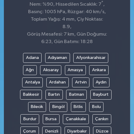
°
Nem: %90, Hissedilen Sıcaklık: 7
,
Basınç: 1005 hPa, Rüzgar: 40 km/s,
Toplam Yağış: 4 mm, Çiy Noktası:
8.9,
Görüş Mesafesi: 7 km, Gün Doğumu:
6:23, Gün Batımı: 18:28
Adana
Adıyaman
Afyonkarahisar
Ağrı
Aksaray
Amasya
Ankara
Antalya
Ardahan
Artvin
Aydın
Balıkesir
Bartın
Batman
Bayburt
Bilecik
Bingöl
Bitlis
Bolu
Burdur
Bursa
Çanakkale
Çankırı
Çorum
Denizli
Diyarbakır
Düzce