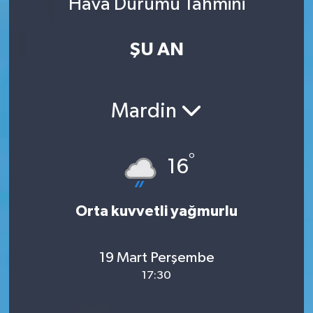
Hava Durumu Tahmini
ŞU AN
Mardin
°
16
Orta kuvvetli yağmurlu
19 Mart Perşembe
17:30