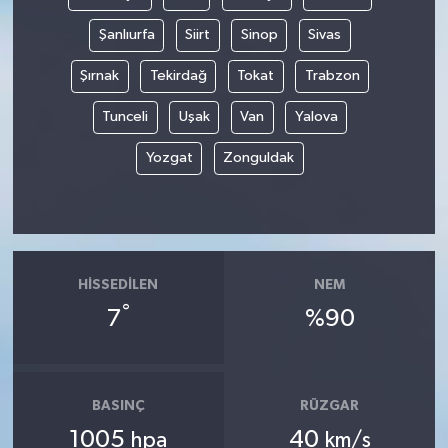
Şanlıurfa
Siirt
Sinop
Sivas
Şırnak
Tekirdağ
Tokat
Trabzon
Tunceli
Uşak
Van
Yalova
Yozgat
Zonguldak
HISSEDILEN
NEM
°
7
%90
BASINÇ
RÜZGAR
1005
40
hpa
km/s