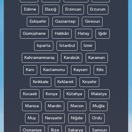
Edirne
Elazığ
Erzincan
Erzurum
Eskişehir
Gaziantep
Giresun
Gümüşhane
Hakkâri
Hatay
Iğdır
Isparta
İstanbul
İzmir
Kahramanmaraş
Karabük
Karaman
Kars
Kastamonu
Kayseri
Kilis
Kırıkkale
Kırklareli
Kırşehir
Kocaeli
Konya
Kütahya
Malatya
Manisa
Mardin
Mersin
Muğla
Muş
Nevşehir
Niğde
Ordu
Osmaniye
Rize
Sakarya
Samsun