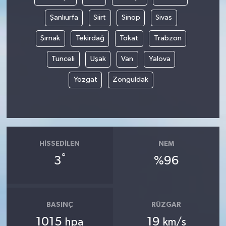
Şanlıurfa
Siirt
Sinop
Sivas
Şırnak
Tekirdağ
Tokat
Trabzon
Tunceli
Uşak
Van
Yalova
Yozgat
Zonguldak
HISSEDILEN
NEM
°
3
%96
BASINÇ
RÜZGAR
1015
19
hpa
km/s