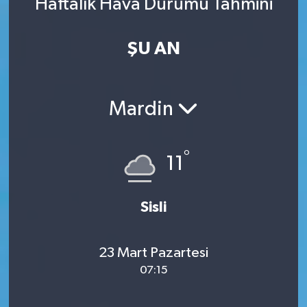
Haftalık Hava Durumu Tahmini
ŞU AN
Mardin
°
11
Sisli
23 Mart Pazartesi
07:15