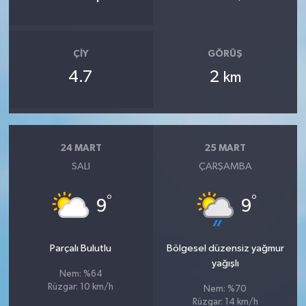
ÇIY
GÖRÜŞ
4.7
2
km
24 MART
25 MART
SALI
ÇARŞAMBA
°
°
9
9
Parçalı Bulutlu
Bölgesel düzensiz yağmur
yağışlı
Nem: %64
Rüzgar: 10 km/h
Nem: %70
Rüzgar: 14 km/h