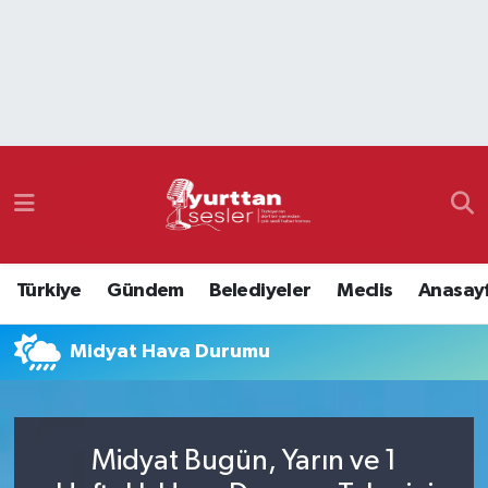
Nöbetçi Eczaneler
Hava Durumu
Namaz Vakitleri
Trafik Durumu
Türkiye
Gündem
Belediyeler
Meclis
Anasay
Süper Lig Puan Durumu ve Fikstür
Midyat Hava Durumu
Tüm Manşetler
Son Dakika Haberleri
Midyat Bugün, Yarın ve 1
Haber Arşivi