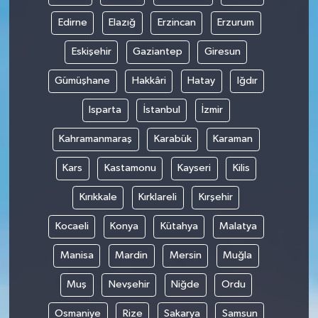
Edirne
Elazığ
Erzincan
Erzurum
Eskişehir
Gaziantep
Giresun
Gümüşhane
Hakkâri
Hatay
Iğdır
Isparta
İstanbul
İzmir
Kahramanmaraş
Karabük
Karaman
Kars
Kastamonu
Kayseri
Kilis
Kırıkkale
Kırklareli
Kırşehir
Kocaeli
Konya
Kütahya
Malatya
Manisa
Mardin
Mersin
Muğla
Muş
Nevşehir
Niğde
Ordu
Osmaniye
Rize
Sakarya
Samsun