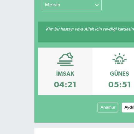
Mersin
Kim bir hastayı veya Allah için sevdiği kardeşi
İMSAK
GÜNEŞ
04:21
05:51
Anamur
Aydı