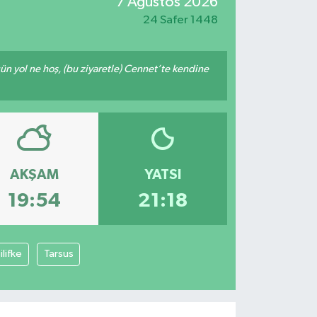
7 Ağustos 2026
24 Safer 1448
ğün yol ne hoş, (bu ziyaretle) Cennet’te kendine
AKŞAM
YATSI
19:54
21:18
ilifke
Tarsus