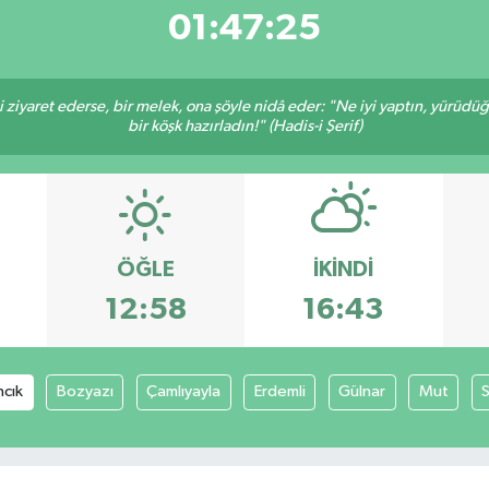
01:47:25
ni ziyaret ederse, bir melek, ona şöyle nidâ eder: "Ne iyi yaptın, yürüdü
bir köşk hazırladın!" (Hadis-i Şerif)
ÖĞLE
İKINDI
12:58
16:43
ncık
Bozyazı
Çamlıyayla
Erdemli
Gülnar
Mut
S