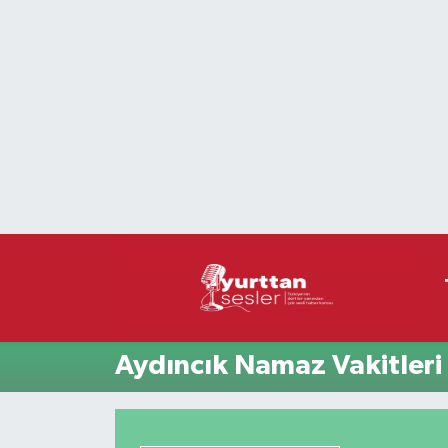
Nöbetçi Eczaneler
Hava Durumu
Namaz Vakitleri
Trafik Durumu
Süper Lig Puan Durumu ve Fikstür
Tüm Manşetler
Aydıncık Namaz Vakitleri
Son Dakika Haberleri
Haber Arşivi