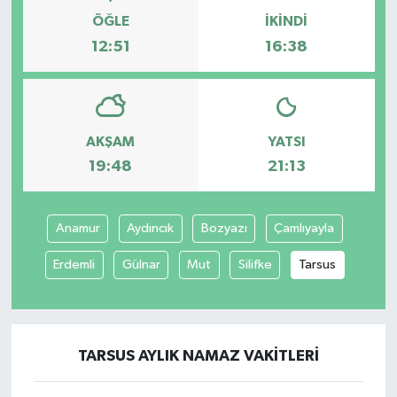
ÖĞLE
İKINDI
12:51
16:38
AKŞAM
YATSI
19:48
21:13
Anamur
Aydıncık
Bozyazı
Çamlıyayla
Erdemli
Gülnar
Mut
Silifke
Tarsus
TARSUS AYLIK NAMAZ VAKITLERI