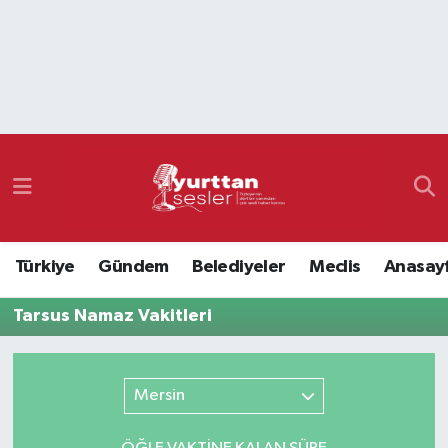
Nöbetçi Eczaneler
Hava Durumu
Namaz Vakitleri
Trafik Durumu
Türkiye
Gündem
Belediyeler
Meclis
Anasay
Süper Lig Puan Durumu ve Fikstür
Tarsus Namaz Vakitleri
Tüm Manşetler
Son Dakika Haberleri
Mersin
Haber Arşivi