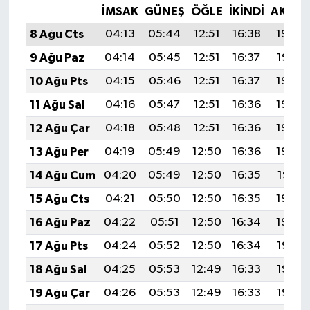
İMSAK
GÜNEŞ
ÖĞLE
İKINDI
AKŞA
8 Ağu Cts
04:13
05:44
12:51
16:38
19:48
9 Ağu Paz
04:14
05:45
12:51
16:37
19:47
10 Ağu Pts
04:15
05:46
12:51
16:37
19:46
11 Ağu Sal
04:16
05:47
12:51
16:36
19:45
12 Ağu Çar
04:18
05:48
12:51
16:36
19:44
13 Ağu Per
04:19
05:49
12:50
16:36
19:42
14 Ağu Cum
04:20
05:49
12:50
16:35
19:41
15 Ağu Cts
04:21
05:50
12:50
16:35
19:40
16 Ağu Paz
04:22
05:51
12:50
16:34
19:39
17 Ağu Pts
04:24
05:52
12:50
16:34
19:38
18 Ağu Sal
04:25
05:53
12:49
16:33
19:36
19 Ağu Çar
04:26
05:53
12:49
16:33
19:35