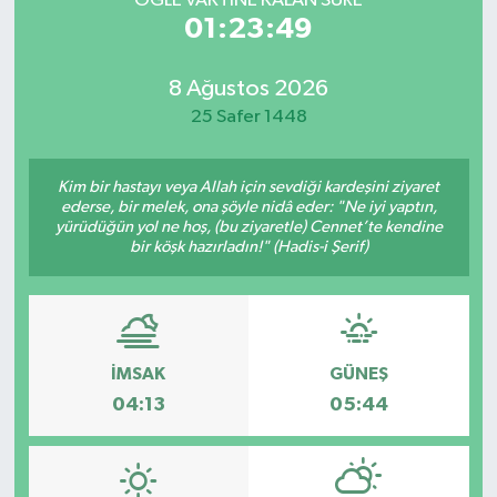
ÖĞLE VAKTİNE KALAN SÜRE
01:23:49
8 Ağustos 2026
25 Safer 1448
Kim bir hastayı veya Allah için sevdiği kardeşini ziyaret
ederse, bir melek, ona şöyle nidâ eder: "Ne iyi yaptın,
yürüdüğün yol ne hoş, (bu ziyaretle) Cennet’te kendine
bir köşk hazırladın!" (Hadis-i Şerif)
İMSAK
GÜNEŞ
04:13
05:44