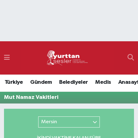
Nöbetçi Eczaneler
Hava Durumu
Namaz Vakitleri
Trafik Durumu
Türkiye
Gündem
Belediyeler
Meclis
Anasay
Süper Lig Puan Durumu ve Fikstür
Mut Namaz Vakitleri
Tüm Manşetler
Son Dakika Haberleri
Mersin
Haber Arşivi