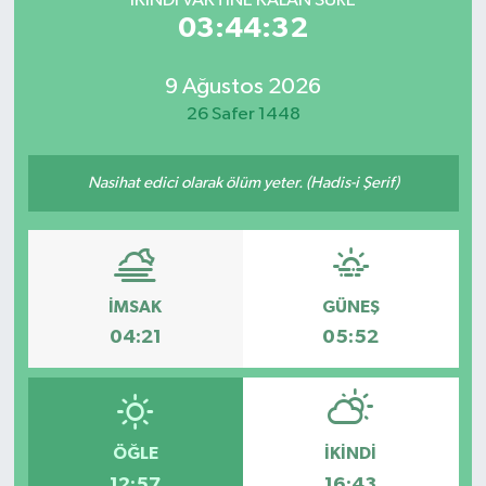
İKINDI VAKTİNE KALAN SÜRE
03:44:32
9 Ağustos 2026
26 Safer 1448
Nasihat edici olarak ölüm yeter. (Hadis-i Şerif)
İMSAK
GÜNEŞ
04:21
05:52
ÖĞLE
İKINDI
12:57
16:43