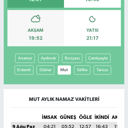
AKŞAM
YATSI
19:52
21:17
Anamur
Aydıncık
Bozyazı
Çamlıyayla
Erdemli
Gülnar
Mut
Silifke
Tarsus
MUT AYLIK NAMAZ VAKITLERI
İMSAK
GÜNEŞ
ÖĞLE
İKINDI
AKŞA
9 Ağu Paz
04:21
05:52
12:57
16:43
19:52