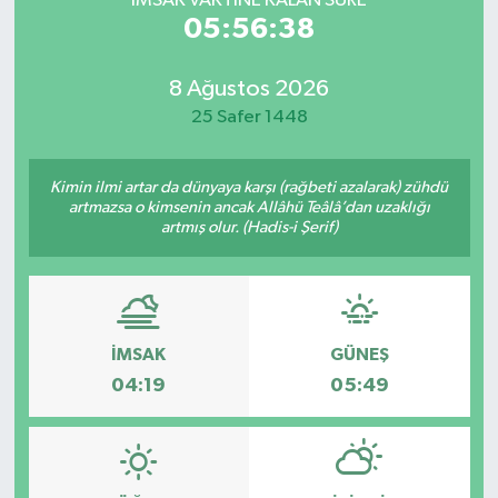
İMSAK VAKTİNE KALAN SÜRE
05:56:38
8 Ağustos 2026
25 Safer 1448
Kimin ilmi artar da dünyaya karşı (rağbeti azalarak) zühdü
artmazsa o kimsenin ancak Allâhü Teâlâ’dan uzaklığı
artmış olur. (Hadis-i Şerif)
İMSAK
GÜNEŞ
04:19
05:49