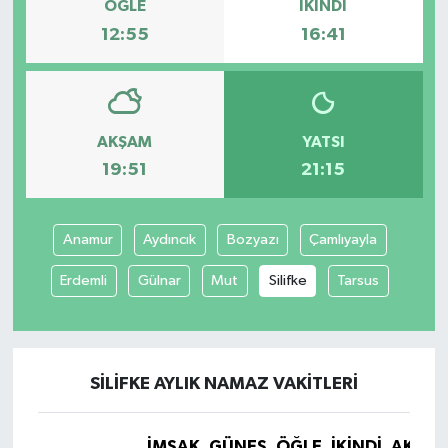
ÖĞLE
İKINDI
12:55
16:41
AKŞAM
YATSI
19:51
21:15
Anamur
Aydıncık
Bozyazı
Çamlıyayla
Erdemli
Gülnar
Mut
Silifke
Tarsus
SILIFKE AYLIK NAMAZ VAKITLERI
İMSAK
GÜNEŞ
ÖĞLE
İKINDI
AKŞA