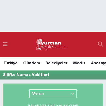
Nöbetçi Eczaneler
Hava Durumu
Namaz Vakitleri
Trafik Durumu
Türkiye
Gündem
Belediyeler
Meclis
Anasay
Süper Lig Puan Durumu ve Fikstür
Silifke Namaz Vakitleri
Tüm Manşetler
Son Dakika Haberleri
Mersin
Haber Arşivi