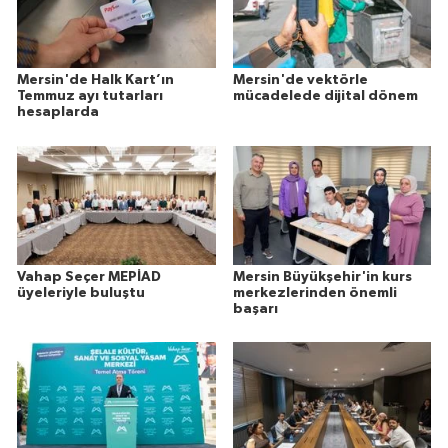
Mersin'de Halk Kart’ın
Mersin'de vektörle
Temmuz ayı tutarları
mücadelede dijital dönem
hesaplarda
Vahap Seçer MEPİAD
Mersin Büyükşehir'in kurs
üyeleriyle buluştu
merkezlerinden önemli
başarı