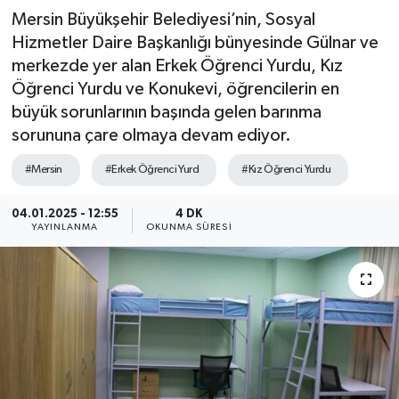
Mersin Büyükşehir Belediyesi’nin, Sosyal
Hizmetler Daire Başkanlığı bünyesinde Gülnar ve
merkezde yer alan Erkek Öğrenci Yurdu, Kız
Öğrenci Yurdu ve Konukevi, öğrencilerin en
büyük sorunlarının başında gelen barınma
sorununa çare olmaya devam ediyor.
#Mersin
#Erkek Öğrenci Yurd
#Kız Öğrenci Yurdu
04.01.2025 - 12:55
4 DK
YAYINLANMA
OKUNMA SÜRESI