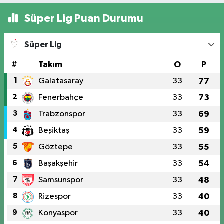
Süper Lig Puan Durumu
Süper Lig
#
Takım
O
P
1
Galatasaray
33
77
2
Fenerbahçe
33
73
3
Trabzonspor
33
69
4
Beşiktaş
33
59
5
Göztepe
33
55
6
Başakşehir
33
54
7
Samsunspor
33
48
8
Rizespor
33
40
9
Konyaspor
33
40