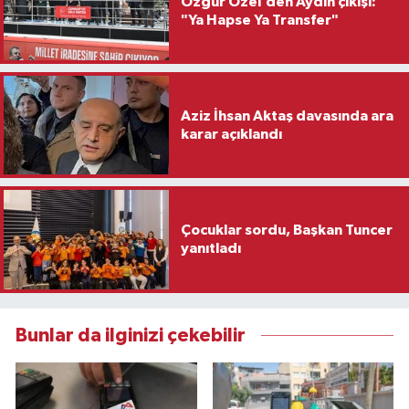
Özgür Özel’den Aydın çıkışı:
"Ya Hapse Ya Transfer"
Aziz İhsan Aktaş davasında ara
karar açıklandı
Çocuklar sordu, Başkan Tuncer
yanıtladı
Bunlar da ilginizi çekebilir