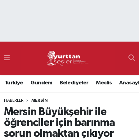
Nöbetçi Eczaneler
Hava Durumu
Namaz Vakitleri
Trafik Durumu
Türkiye
Gündem
Belediyeler
Meclis
Anasay
Süper Lig Puan Durumu ve Fikstür
HABERLER
MERSIN
Tüm Manşetler
Mersin Büyükşehir ile
Son Dakika Haberleri
öğrenciler için barınma
sorun olmaktan çıkıyor
Haber Arşivi