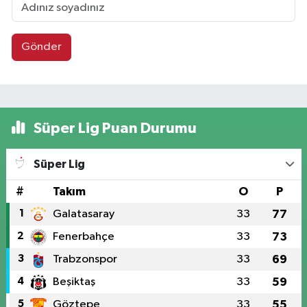
Gönder
Süper Lig Puan Durumu
Süper Lig
#
Takım
O
P
1
Galatasaray
33
77
2
Fenerbahçe
33
73
3
Trabzonspor
33
69
4
Beşiktaş
33
59
5
Göztepe
33
55