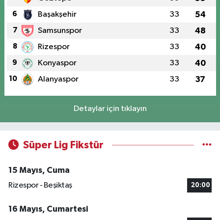
6
Başakşehir
33
54
7
Samsunspor
33
48
8
Rizespor
33
40
9
Konyaspor
33
40
10
Alanyaspor
33
37
Detaylar için tıklayın
Süper Lig Fikstür
15 Mayıs, Cuma
Rizespor - Beşiktaş
20:00
16 Mayıs, Cumartesi