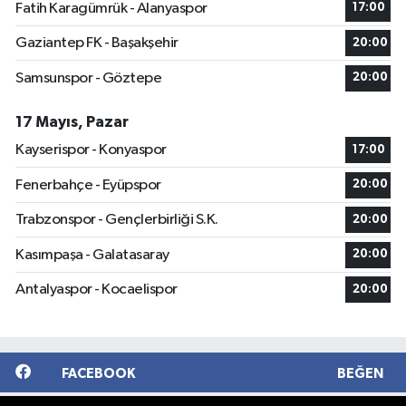
Fatih Karagümrük - Alanyaspor
17:00
Gaziantep FK - Başakşehir
20:00
Samsunspor - Göztepe
20:00
17 Mayıs, Pazar
Kayserispor - Konyaspor
17:00
Fenerbahçe - Eyüpspor
20:00
Trabzonspor - Gençlerbirliği S.K.
20:00
Kasımpaşa - Galatasaray
20:00
Antalyaspor - Kocaelispor
20:00
FACEBOOK
BEĞEN