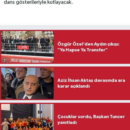
dans gösterileriyle kutlayacak.
Özgür Özel’den Aydın çıkışı:
"Ya Hapse Ya Transfer"
Aziz İhsan Aktaş davasında ara
karar açıklandı
Çocuklar sordu, Başkan Tuncer
yanıtladı