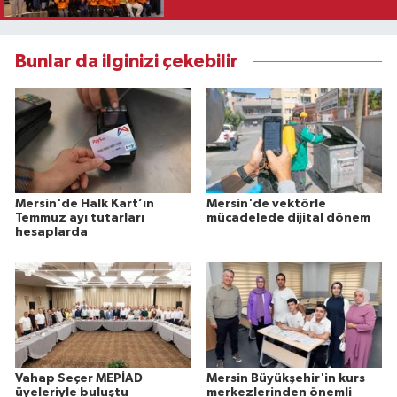
Bunlar da ilginizi çekebilir
Mersin'de Halk Kart’ın
Mersin'de vektörle
Temmuz ayı tutarları
mücadelede dijital dönem
hesaplarda
Vahap Seçer MEPİAD
Mersin Büyükşehir'in kurs
üyeleriyle buluştu
merkezlerinden önemli