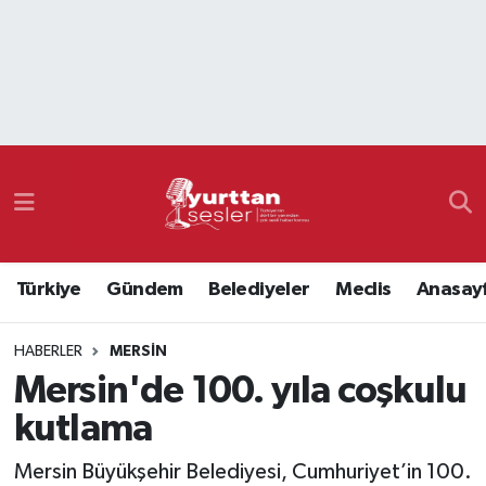
Nöbetçi Eczaneler
Hava Durumu
Namaz Vakitleri
Trafik Durumu
Türkiye
Gündem
Belediyeler
Meclis
Anasay
Süper Lig Puan Durumu ve Fikstür
HABERLER
MERSIN
Tüm Manşetler
Mersin'de 100. yıla coşkulu
Son Dakika Haberleri
kutlama
Haber Arşivi
Mersin Büyükşehir Belediyesi, Cumhuriyet’in 100.