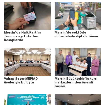
Mersin'de Halk Kart’ın
Mersin'de vektörle
Temmuz ayı tutarları
mücadelede dijital dönem
hesaplarda
Vahap Seçer MEPİAD
Mersin Büyükşehir'in kurs
üyeleriyle buluştu
merkezlerinden önemli
başarı