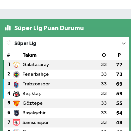
Süper Lig Puan Durumu
Süper Lig
#
Takım
O
P
1
Galatasaray
33
77
2
Fenerbahçe
33
73
3
Trabzonspor
33
69
4
Beşiktaş
33
59
5
Göztepe
33
55
6
Başakşehir
33
54
7
Samsunspor
33
48