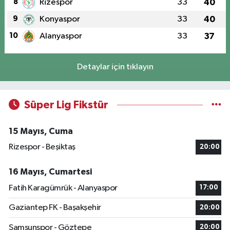
8
Rizespor
33
40
9
Konyaspor
33
40
10
Alanyaspor
33
37
Detaylar için tıklayın
Süper Lig Fikstür
15 Mayıs, Cuma
Rizespor - Beşiktaş
20:00
16 Mayıs, Cumartesi
Fatih Karagümrük - Alanyaspor
17:00
Gaziantep FK - Başakşehir
20:00
Samsunspor - Göztepe
20:00