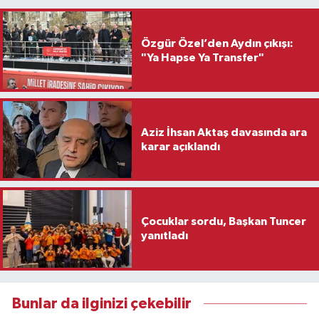
Özgür Özel’den Aydın çıkışı:
"Ya Hapse Ya Transfer"
Aziz İhsan Aktaş davasında ara
karar açıklandı
Çocuklar sordu, Başkan Tuncer
yanıtladı
Bunlar da ilginizi çekebilir