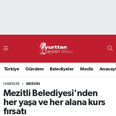
Nöbetçi Eczaneler
Hava Durumu
Namaz Vakitleri
Trafik Durumu
Türkiye
Gündem
Belediyeler
Meclis
Anasay
Süper Lig Puan Durumu ve Fikstür
HABERLER
MERSIN
Tüm Manşetler
Mezitli Belediyesi'nden
Son Dakika Haberleri
her yaşa ve her alana kurs
fırsatı
Haber Arşivi