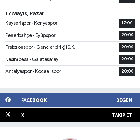
17 Mayıs, Pazar
Kayserispor - Konyaspor
17:00
Fenerbahçe - Eyüpspor
20:00
Trabzonspor - Gençlerbirliği S.K.
20:00
Kasımpaşa - Galatasaray
20:00
Antalyaspor - Kocaelispor
20:00
FACEBOOK
BEĞEN
X
TAKIP ET