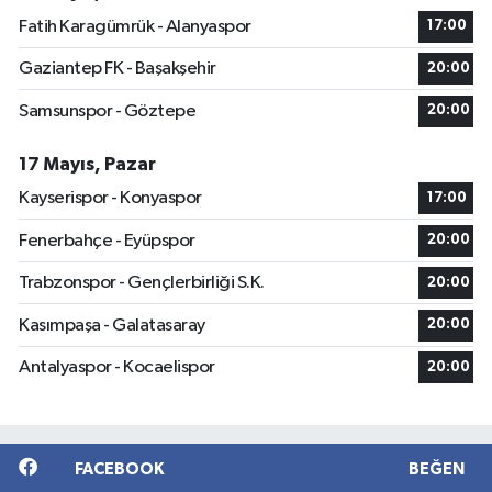
Fatih Karagümrük - Alanyaspor
17:00
Gaziantep FK - Başakşehir
20:00
Samsunspor - Göztepe
20:00
17 Mayıs, Pazar
Kayserispor - Konyaspor
17:00
Fenerbahçe - Eyüpspor
20:00
Trabzonspor - Gençlerbirliği S.K.
20:00
Kasımpaşa - Galatasaray
20:00
Antalyaspor - Kocaelispor
20:00
FACEBOOK
BEĞEN