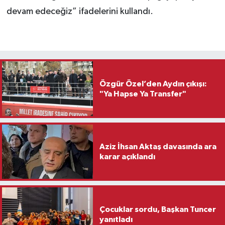
devam edeceğiz” ifadelerini kullandı.
Özgür Özel’den Aydın çıkışı:
"Ya Hapse Ya Transfer"
Aziz İhsan Aktaş davasında ara
karar açıklandı
Çocuklar sordu, Başkan Tuncer
yanıtladı