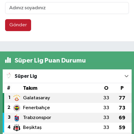
Gönder
Süper Lig Puan Durumu
Süper Lig
#
Takım
O
P
1
Galatasaray
33
77
2
Fenerbahçe
33
73
3
Trabzonspor
33
69
4
Beşiktaş
33
59