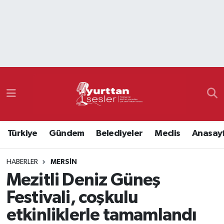
Nöbetçi Eczaneler
Hava Durumu
Namaz Vakitleri
Trafik Durumu
Türkiye
Gündem
Belediyeler
Meclis
Anasay
Süper Lig Puan Durumu ve Fikstür
HABERLER
MERSIN
Tüm Manşetler
Mezitli Deniz Güneş
Son Dakika Haberleri
Festivali, coşkulu
etkinliklerle tamamlandı
Haber Arşivi