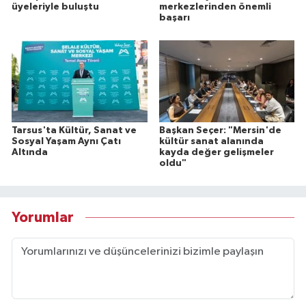
üyeleriyle buluştu
merkezlerinden önemli
başarı
Tarsus'ta Kültür, Sanat ve
Başkan Seçer: "Mersin'de
Sosyal Yaşam Aynı Çatı
kültür sanat alanında
Altında
kayda değer gelişmeler
oldu"
Yorumlar