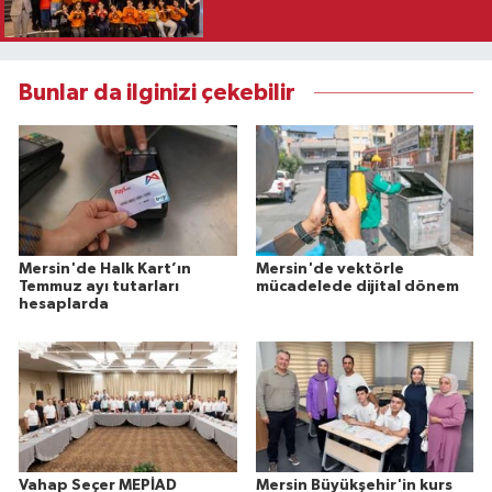
Bunlar da ilginizi çekebilir
Mersin'de Halk Kart’ın
Mersin'de vektörle
Temmuz ayı tutarları
mücadelede dijital dönem
hesaplarda
Vahap Seçer MEPİAD
Mersin Büyükşehir'in kurs