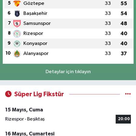
5
Göztepe
33
55
6
Başakşehir
33
54
7
Samsunspor
33
48
8
Rizespor
33
40
9
Konyaspor
33
40
10
Alanyaspor
33
37
Detaylar için tıklayın
Süper Lig Fikstür
15 Mayıs, Cuma
Rizespor - Beşiktaş
20:00
16 Mayıs, Cumartesi