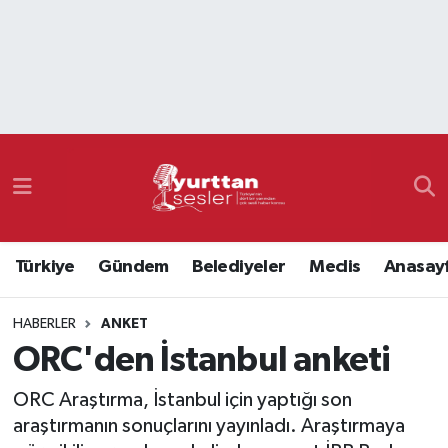
Nöbetçi Eczaneler
Hava Durumu
Namaz Vakitleri
Trafik Durumu
Türkiye
Gündem
Belediyeler
Meclis
Anasay
Süper Lig Puan Durumu ve Fikstür
HABERLER
ANKET
Tüm Manşetler
ORC'den İstanbul anketi
Son Dakika Haberleri
ORC Araştırma, İstanbul için yaptığı son
araştırmanın sonuçlarını yayınladı. Araştırmaya
Haber Arşivi