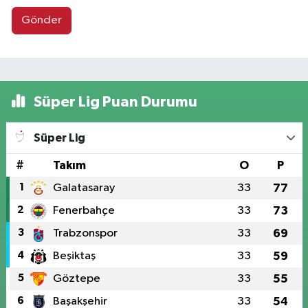
Gönder
Süper Lig Puan Durumu
Süper Lig
#
Takım
O
P
1
Galatasaray
33
77
2
Fenerbahçe
33
73
3
Trabzonspor
33
69
4
Beşiktaş
33
59
5
Göztepe
33
55
6
Başakşehir
33
54