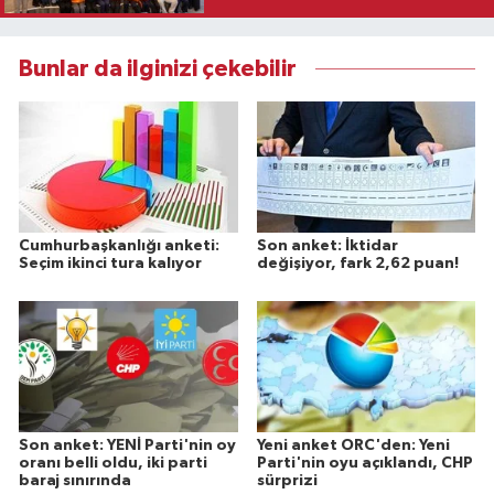
Bunlar da ilginizi çekebilir
Cumhurbaşkanlığı anketi:
Son anket: İktidar
Seçim ikinci tura kalıyor
değişiyor, fark 2,62 puan!
Son anket: YENİ Parti'nin oy
Yeni anket ORC'den: Yeni
oranı belli oldu, iki parti
Parti'nin oyu açıklandı, CHP
baraj sınırında
sürprizi