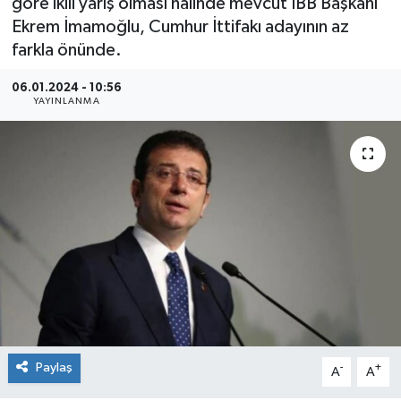
göre ikili yarış olması halinde mevcut İBB Başkanı
Ekrem İmamoğlu, Cumhur İttifakı adayının az
farkla önünde.
06.01.2024 - 10:56
YAYINLANMA
Paylaş
-
+
A
A