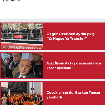
belirlendi.
Özgür Özel’den Aydın çıkışı:
"Ya Hapse Ya Transfer"
Aziz İhsan Aktaş davasında ara
karar açıklandı
Çocuklar sordu, Başkan Tuncer
yanıtladı