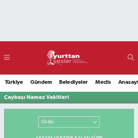
Nöbetçi Eczaneler
Hava Durumu
Namaz Vakitleri
Trafik Durumu
Türkiye
Gündem
Belediyeler
Meclis
Anasay
Süper Lig Puan Durumu ve Fikstür
Çaybaşı Namaz Vakitleri
Tüm Manşetler
Son Dakika Haberleri
Ordu
Haber Arşivi