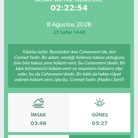
AKŞAM VAKTİNE KALAN SÜRE
02:22:54
8 Ağustos 2026
25 Safer 1448
Kâdılar üçtür. Bunlardan ikisi Cehennem’de, biri
Cennet’tedir. Bir adam, verdiği hükmün haksız olduğunu
bile bile haksız yere hüküm verir, bu Cehennem’dedir. Bir
kâdı bilmeksizin hüküm verir ve insanların haklarını zâyi
eder, bu da Cehennem’dedir. Bir kâdı da hakka riâyet
ederek hüküm verir, işte bu, Cennet’tedir. (Hadis-i Şerif)
İMSAK
GÜNEŞ
03:46
05:27