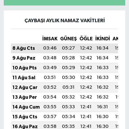
ÇAYBAŞI AYLIK NAMAZ VAKITLERI
İMSAK
GÜNEŞ
ÖĞLE
İKINDI
AKŞA
8 Ağu Cts
03:46
05:27
12:42
16:34
19:48
9 Ağu Paz
03:48
05:28
12:42
16:34
19:46
10 Ağu Pts
03:49
05:29
12:42
16:33
19:45
11 Ağu Sal
03:51
05:30
12:42
16:33
19:44
12 Ağu Çar
03:52
05:31
12:42
16:32
19:42
13 Ağu Per
03:54
05:32
12:42
16:32
19:41
14 Ağu Cum
03:55
05:33
12:41
16:31
19:40
15 Ağu Cts
03:57
05:34
12:41
16:30
19:38
16 Ağu Paz
03:58
05:35
12:41
16:30
19:37