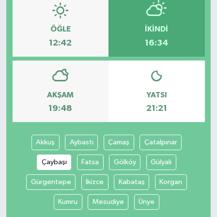
ÖĞLE
İKINDI
12:42
16:34
AKŞAM
YATSI
19:48
21:21
Akkuş
Aybastı
Çamaş
Çatalpınar
Çaybaşı
Fatsa
Gölköy
Gülyalı
Gürgentepe
İkizce
Kabataş
Korgan
Kumru
Mesudiye
Ünye