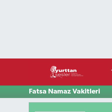
Nöbetçi Eczaneler
Hava Durumu
Namaz Vakitleri
Trafik Durumu
Süper Lig Puan Durumu ve Fikstür
Tüm Manşetler
Fatsa Namaz Vakitleri
Son Dakika Haberleri
Haber Arşivi