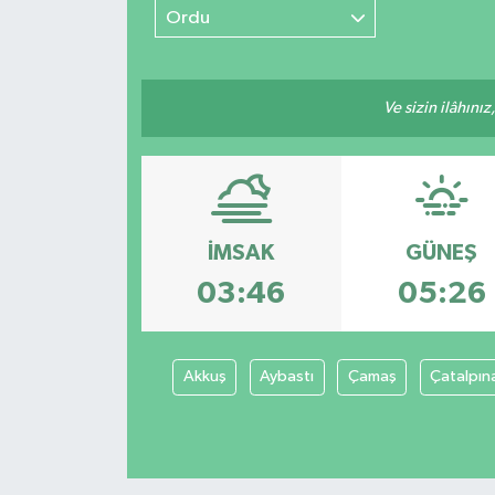
Ordu
Ve sizin ilâhınız
İMSAK
GÜNEŞ
03:46
05:26
Akkuş
Aybastı
Çamaş
Çatalpın