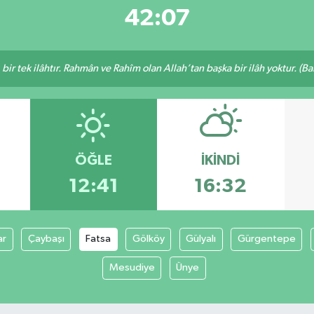
42:07
, bir tek ilâhtır. Rahmân ve Rahîm olan Allah’tan başka bir ilâh yoktur. (B
ÖĞLE
İKINDI
12:41
16:32
ar
Çaybaşı
Fatsa
Gölköy
Gülyalı
Gürgentepe
Mesudiye
Ünye