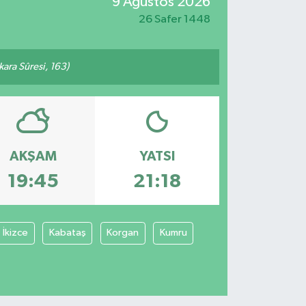
9 Ağustos 2026
26 Safer 1448
akara Sûresi, 163)
AKŞAM
YATSI
19:45
21:18
İkizce
Kabataş
Korgan
Kumru