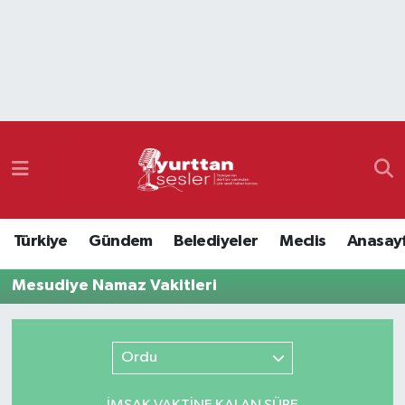
Nöbetçi Eczaneler
Hava Durumu
Namaz Vakitleri
Trafik Durumu
Türkiye
Gündem
Belediyeler
Meclis
Anasay
Süper Lig Puan Durumu ve Fikstür
Mesudiye Namaz Vakitleri
Tüm Manşetler
Son Dakika Haberleri
Ordu
Haber Arşivi