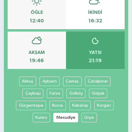
ÖĞLE
İKINDI
12:40
16:32
AKŞAM
YATSI
19:46
21:19
Akkuş
Aybastı
Çamaş
Çatalpınar
Çaybaşı
Fatsa
Gölköy
Gülyalı
Gürgentepe
İkizce
Kabataş
Korgan
Kumru
Mesudiye
Ünye