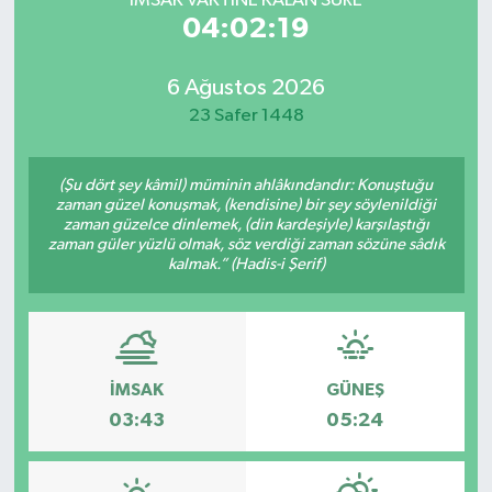
İMSAK VAKTİNE KALAN SÜRE
04:02:19
6 Ağustos 2026
23 Safer 1448
(Şu dört şey kâmil) müminin ahlâkındandır: Konuştuğu
zaman güzel konuşmak, (kendisine) bir şey söylenildiği
zaman güzelce dinlemek, (din kardeşiyle) karşılaştığı
zaman güler yüzlü olmak, söz verdiği zaman sözüne sâdık
kalmak.” (Hadis-i Şerif)
İMSAK
GÜNEŞ
03:43
05:24