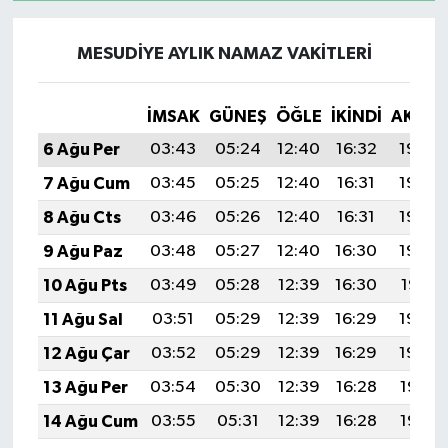
MESUDIYE AYLIK NAMAZ VAKITLERI
İMSAK
GÜNEŞ
ÖĞLE
İKINDI
AKŞA
6 Ağu Per
03:43
05:24
12:40
16:32
19:46
7 Ağu Cum
03:45
05:25
12:40
16:31
19:45
8 Ağu Cts
03:46
05:26
12:40
16:31
19:44
9 Ağu Paz
03:48
05:27
12:40
16:30
19:42
10 Ağu Pts
03:49
05:28
12:39
16:30
19:41
11 Ağu Sal
03:51
05:29
12:39
16:29
19:40
12 Ağu Çar
03:52
05:29
12:39
16:29
19:39
13 Ağu Per
03:54
05:30
12:39
16:28
19:37
14 Ağu Cum
03:55
05:31
12:39
16:28
19:36