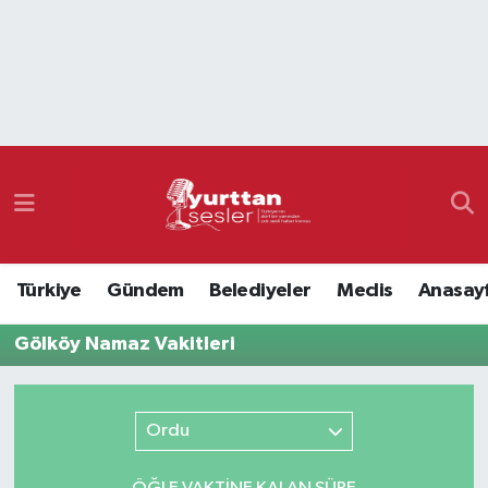
Nöbetçi Eczaneler
Hava Durumu
Namaz Vakitleri
Trafik Durumu
Türkiye
Gündem
Belediyeler
Meclis
Anasay
Süper Lig Puan Durumu ve Fikstür
Gölköy Namaz Vakitleri
Tüm Manşetler
Son Dakika Haberleri
Ordu
Haber Arşivi