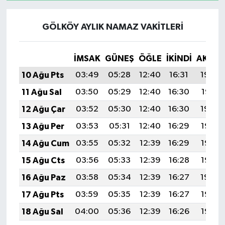
GÖLKÖY AYLIK NAMAZ VAKITLERI
İMSAK
GÜNEŞ
ÖĞLE
İKINDI
AKŞA
10 Ağu Pts
03:49
05:28
12:40
16:31
19:42
11 Ağu Sal
03:50
05:29
12:40
16:30
19:41
12 Ağu Çar
03:52
05:30
12:40
16:30
19:40
13 Ağu Per
03:53
05:31
12:40
16:29
19:38
14 Ağu Cum
03:55
05:32
12:39
16:29
19:37
15 Ağu Cts
03:56
05:33
12:39
16:28
19:36
16 Ağu Paz
03:58
05:34
12:39
16:27
19:34
17 Ağu Pts
03:59
05:35
12:39
16:27
19:33
18 Ağu Sal
04:00
05:36
12:39
16:26
19:32