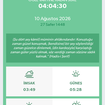
ÖĞLE VAKTİNE KALAN SÜRE
04:04:30
10 Ağustos 2026
27 Safer 1448
(Şu dört şey kâmil) müminin ahlâkındandır: Konuştuğu
zaman güzel konuşmak, (kendisine) bir şey söylenildiği
zaman güzelce dinlemek, (din kardeşiyle) karşılaştığı
zaman güler yüzlü olmak, söz verdiği zaman sözüne sâdık
kalmak.” (Hadis-i Şerif)
İMSAK
GÜNEŞ
03:49
05:28