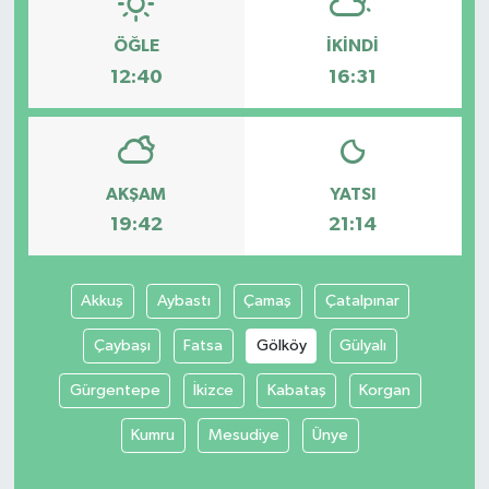
ÖĞLE
İKINDI
12:40
16:31
AKŞAM
YATSI
19:42
21:14
Akkuş
Aybastı
Çamaş
Çatalpınar
Çaybaşı
Fatsa
Gölköy
Gülyalı
Gürgentepe
İkizce
Kabataş
Korgan
Kumru
Mesudiye
Ünye