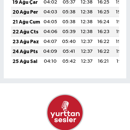
19 Ağu Çar
04:02
05:37
12:38
16:25
19:30
20 Ağu Per
04:03
05:38
12:38
16:25
19:29
21 Ağu Cum
04:05
05:38
12:38
16:24
19:27
22 Ağu Cts
04:06
05:39
12:38
16:23
19:26
23 Ağu Paz
04:07
05:40
12:37
16:22
19:24
24 Ağu Pts
04:09
05:41
12:37
16:22
19:23
25 Ağu Sal
04:10
05:42
12:37
16:21
19:21