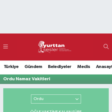
Nöbetçi Eczaneler
Hava Durumu
Namaz Vakitleri
Trafik Durumu
Türkiye
Gündem
Belediyeler
Meclis
Anasay
Süper Lig Puan Durumu ve Fikstür
Ordu Namaz Vakitleri
Tüm Manşetler
Son Dakika Haberleri
Ordu
Haber Arşivi