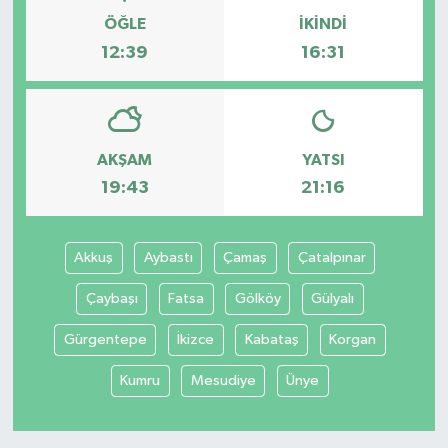
ÖĞLE
İKINDI
12:39
16:31
AKŞAM
YATSI
19:43
21:16
Akkuş
Aybastı
Çamaş
Çatalpınar
Çaybaşı
Fatsa
Gölköy
Gülyalı
Gürgentepe
İkizce
Kabataş
Korgan
Kumru
Mesudiye
Ünye