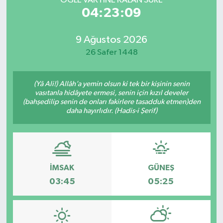
ÖĞLE VAKTİNE KALAN SÜRE
04:23:09
9 Ağustos 2026
26 Safer 1448
(Yâ Ali!) Allâh’a yemin olsun ki tek bir kişinin senin
vasıtanla hidâyete ermesi, senin için kızıl develer
(bahşedilip senin de onları fakirlere tasadduk etmen)den
daha hayırlıdır. (Hadis-i Şerif)
İMSAK
GÜNEŞ
03:45
05:25