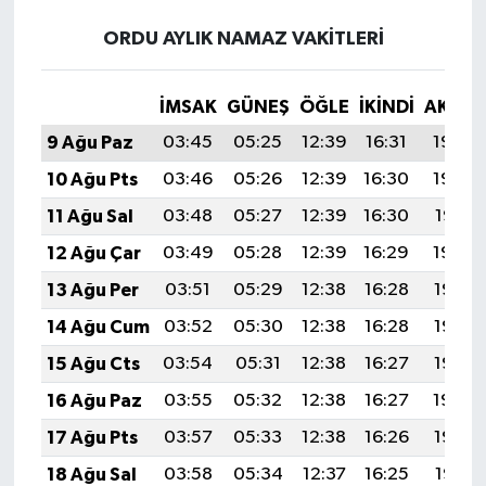
ORDU AYLIK NAMAZ VAKITLERI
İMSAK
GÜNEŞ
ÖĞLE
İKINDI
AKŞA
9 Ağu Paz
03:45
05:25
12:39
16:31
19:43
10 Ağu Pts
03:46
05:26
12:39
16:30
19:42
11 Ağu Sal
03:48
05:27
12:39
16:30
19:41
12 Ağu Çar
03:49
05:28
12:39
16:29
19:39
13 Ağu Per
03:51
05:29
12:38
16:28
19:38
14 Ağu Cum
03:52
05:30
12:38
16:28
19:37
15 Ağu Cts
03:54
05:31
12:38
16:27
19:35
16 Ağu Paz
03:55
05:32
12:38
16:27
19:34
17 Ağu Pts
03:57
05:33
12:38
16:26
19:32
18 Ağu Sal
03:58
05:34
12:37
16:25
19:31