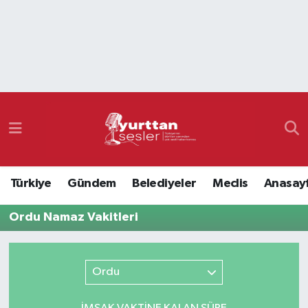
Nöbetçi Eczaneler
Hava Durumu
Namaz Vakitleri
Trafik Durumu
Türkiye
Gündem
Belediyeler
Meclis
Anasay
Süper Lig Puan Durumu ve Fikstür
Ordu Namaz Vakitleri
Tüm Manşetler
Son Dakika Haberleri
Ordu
Haber Arşivi