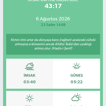
İMSAK VAKTİNE KALAN SÜRE
43:17
6 Ağustos 2026
23 Safer 1448
Kimin ilmi artar da dünyaya karşı (rağbeti azalarak) zühdü
artmazsa o kimsenin ancak Allâhü Teâlâ’dan uzaklığı
artmış olur. (Hadis-i Şerif)
İMSAK
GÜNEŞ
03:40
05:22