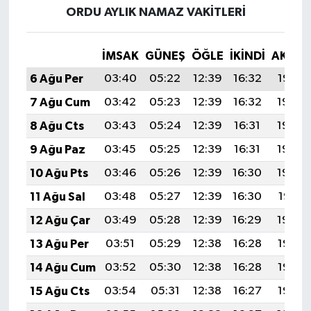
ORDU AYLIK NAMAZ VAKITLERI
İMSAK
GÜNEŞ
ÖĞLE
İKINDI
AKŞA
6 Ağu Per
03:40
05:22
12:39
16:32
19:47
7 Ağu Cum
03:42
05:23
12:39
16:32
19:46
8 Ağu Cts
03:43
05:24
12:39
16:31
19:44
9 Ağu Paz
03:45
05:25
12:39
16:31
19:43
10 Ağu Pts
03:46
05:26
12:39
16:30
19:42
11 Ağu Sal
03:48
05:27
12:39
16:30
19:41
12 Ağu Çar
03:49
05:28
12:39
16:29
19:39
13 Ağu Per
03:51
05:29
12:38
16:28
19:38
14 Ağu Cum
03:52
05:30
12:38
16:28
19:37
15 Ağu Cts
03:54
05:31
12:38
16:27
19:35