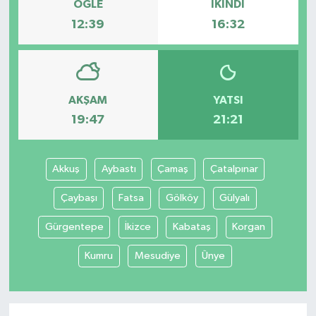
ÖĞLE
İKINDI
12:39
16:32
AKŞAM
YATSI
19:47
21:21
Akkuş
Aybastı
Çamaş
Çatalpınar
Çaybaşı
Fatsa
Gölköy
Gülyalı
Gürgentepe
İkizce
Kabataş
Korgan
Kumru
Mesudiye
Ünye