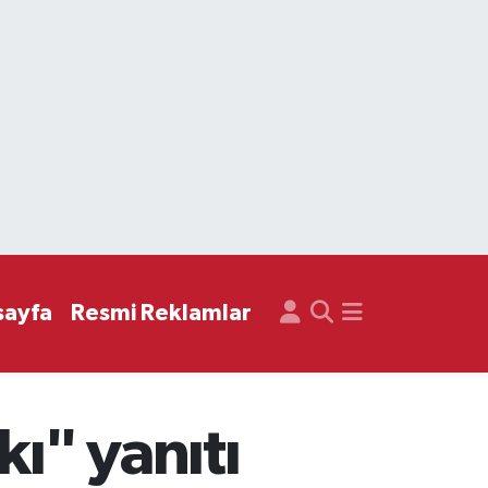
sayfa
Resmi Reklamlar
ı" yanıtı