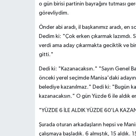
o gün birisi partinin bayrağını tutması ger
görevliydim.
Önder abi aradı, il başkanımız aradı, en 
Dedim ki: "Çok erken çıkarmak lazımdı. 
verdi ama aday çıkarmakta geciktik ve bir 
gitti."
Dedi ki: "Kazanacaksın." "Sayın Genel Ba
önceki yerel seçimde Manisa'daki adayın a
belediye kazanılmaz." Dedi ki: "Bugün k
kazanacaksın." O gün Yüzde 6 ile aldık e
"YÜZDE 6 İLE ALDIK YÜZDE 60'LA KAZA
Şurada oturan arkadaşların hepsi ve Mani
çalışmaya başladık. 6 almıştık, 15 aldık. 15