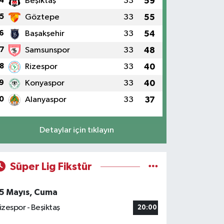
4
Beşiktaş
33
59
5
Göztepe
33
55
6
Başakşehir
33
54
7
Samsunspor
33
48
8
Rizespor
33
40
9
Konyaspor
33
40
0
Alanyaspor
33
37
Detaylar için tıklayın
Süper Lig Fikstür
5 Mayıs, Cuma
izespor - Beşiktaş
20:00