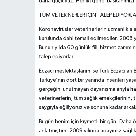
daha güçlüyüz. Her iki genel başkanımızı
TÜM VETERİNERLER İÇİN TALEP EDİYORL
Koronavirüsler veterinerlerin uzmanlık a
kurulunda dahi temsil edilmediler. 2008 yıl
Bunun yılda 60 günlük fiili hizmet zammın
talep ediyorlar.
Eczacı meslektaşlarım ise Türk Eczacıları 
Türkiye'nin dört bir yanında insanları yaş
gerçeğini unutmayan dayanışmalarıyla hakla
veterinerlerin, tüm sağlık emekçilerinin
saygıyla eğiliyoruz ve sonuna kadar arkal
Bugün benim için kıymetli bir gün. Daha 
anlatmıştım. 2009 yılında adayımız sağlı