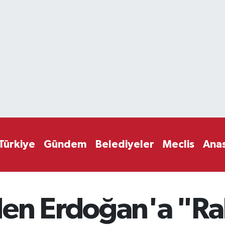
Türkiye
Gündem
Belediyeler
Meclis
Ana
en Erdoğan'a "Rak