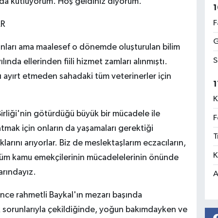
 da kutluyorum. Hoş geldiniz diyorum.
1
F
AR
G
lanları ama maalesef o dönemde oluşturulan bilim
S
ında ellerinden fiili hizmet zamları alınmıştı.
ı ayırt etmeden sahadaki tüm veterinerler için
1
K
Birliği'nin götürdüğü büyük bir mücadele ile
F
atmak için onların da yaşamaları gerektiği
T
rını arıyorlar. Biz de meslektaşlarım eczacıların,
K
, tüm kamu emekçilerinin mücadelelerinin önünde
arındayız.
A
önce rahmetli Baykal'ın mezarı başında
k sorunlarıyla çekildiğinde, yoğun bakımdayken ve