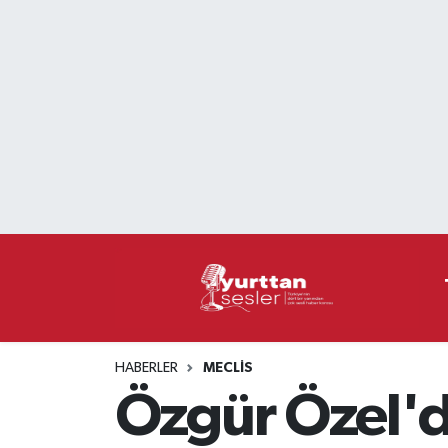
Nöbetçi Eczaneler
Hava Durumu
Namaz Vakitleri
Trafik Durumu
Süper Lig Puan Durumu ve Fikstür
Tüm Manşetler
HABERLER
MECLIS
Son Dakika Haberleri
Özgür Özel'd
Haber Arşivi