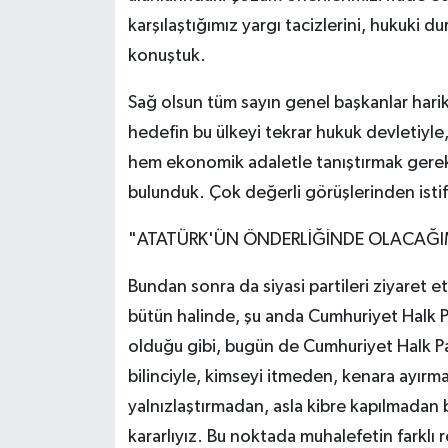
karşılaştığımız yargı tacizlerini, hukuki d
konuştuk.
Sağ olsun tüm sayın genel başkanlar harika
hedefin bu ülkeyi tekrar hukuk devletiy
hem ekonomik adaletle tanıştırmak gerekt
bulunduk. Çok değerli görüşlerinden istif
"ATATÜRK'ÜN ÖNDERLİĞİNDE OLACAĞIMI
Bundan sonra da siyasi partileri ziyaret 
bütün halinde, şu anda Cumhuriyet Halk Pa
olduğu gibi, bugün de Cumhuriyet Halk Par
bilinciyle, kimseyi itmeden, kenara ayı
yalnızlaştırmadan, asla kibre kapılmadan
kararlıyız. Bu noktada muhalefetin farklı renk