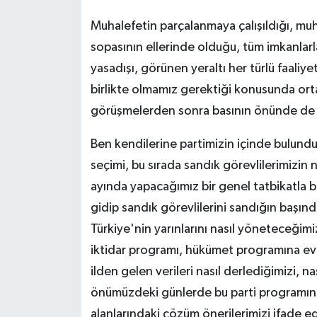
Muhalefetin parçalanmaya çalışıldığı, muha
sopasının ellerinde olduğu, tüm imkanlarl
yasadışı, görünen yeraltı her türlü faaliye
birlikte olmamız gerektiği konusunda or
görüşmelerden sonra basının önünde de t
Ben kendilerine partimizin içinde bulund
seçimi, bu sırada sandık görevlilerimizin 
ayında yapacağımız bir genel tatbikatla b
gidip sandık görevlilerini sandığın başında
Türkiye'nin yarınlarını nasıl yöneteceğimi
iktidar programı, hükümet programına evri
ilden gelen verileri nasıl derlediğimizi, 
önümüzdeki günlerde bu parti programını 
alanlarındaki çözüm önerilerimizi ifade e