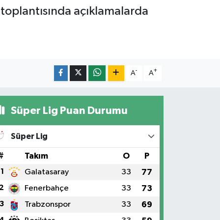
 toplantısında açıklamalarda
-
+
A
A
Süper Lig Puan Durumu
Süper Lig
#
Takım
O
P
1
Galatasaray
33
77
2
Fenerbahçe
33
73
3
Trabzonspor
33
69