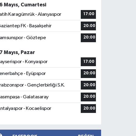
6 Mayıs, Cumartesi
atih Karagümrük - Alanyaspor
17:00
aziantep FK - Başakşehir
20:00
amsunspor - Göztepe
20:00
7 Mayıs, Pazar
ayserispor - Konyaspor
17:00
enerbahçe - Eyüpspor
20:00
rabzonspor - Gençlerbirliği S.K.
20:00
asımpaşa - Galatasaray
20:00
ntalyaspor - Kocaelispor
20:00