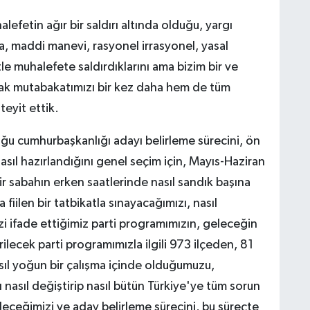
lefetin ağır bir saldırı altında olduğu, yargı
a, maddi manevi, rasyonel irrasyonel, yasal
tle muhalefete saldırdıklarını ama bizim bir ve
tak mutabakatımızı bir kez daha hem de tüm
eyit ettik.
uğu cumhurbaşkanlığı adayı belirleme sürecini, ön
nasıl hazırlandığını genel seçim için, Mayıs-Haziran
ir sabahın erken saatlerinde nasıl sandık başına
 fiilen bir tatbikatla sınayacağımızı, nasıl
zi ifade ettiğimiz parti programımızın, geleceğin
lecek parti programımızla ilgili 973 ilçeden, 81
nasıl yoğun bir çalışma içinde olduğumuzu,
nasıl değiştirip nasıl bütün Türkiye'ye tüm sorun
deceğimizi ve aday belirleme sürecini, bu süreçte