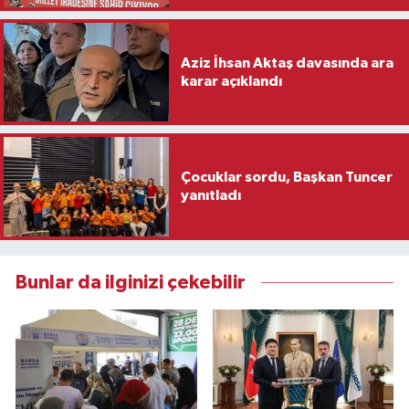
Aziz İhsan Aktaş davasında ara
karar açıklandı
Çocuklar sordu, Başkan Tuncer
yanıtladı
Bunlar da ilginizi çekebilir