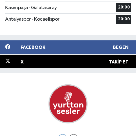
Kasımpaşa - Galatasaray
20:00
Antalyaspor - Kocaelispor
20:00
FACEBOOK
BEĞEN
X
TAKIP ET