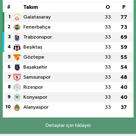
#
Takım
O
P
1
Galatasaray
33
77
2
Fenerbahçe
33
73
3
Trabzonspor
33
69
4
Beşiktaş
33
59
5
Göztepe
33
55
6
Başakşehir
33
54
7
Samsunspor
33
48
8
Rizespor
33
40
9
Konyaspor
33
40
10
Alanyaspor
33
37
Detaylar için tıklayın