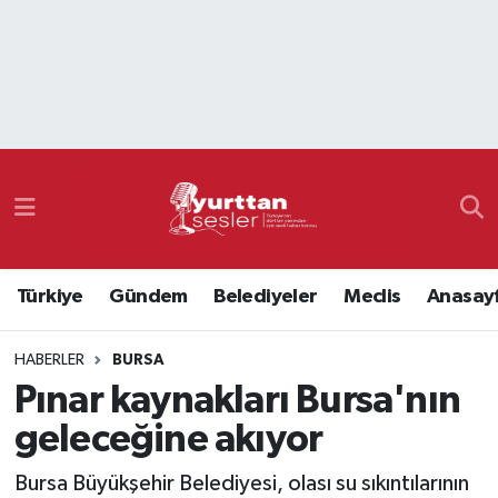
Nöbetçi Eczaneler
Hava Durumu
Namaz Vakitleri
Trafik Durumu
Türkiye
Gündem
Belediyeler
Meclis
Anasay
Süper Lig Puan Durumu ve Fikstür
HABERLER
BURSA
Tüm Manşetler
Pınar kaynakları Bursa'nın
Son Dakika Haberleri
geleceğine akıyor
Haber Arşivi
Bursa Büyükşehir Belediyesi, olası su sıkıntılarının