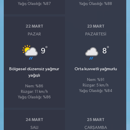
Yağış Olasılığı: %87
Yağış Olasılığı: %88
22 MART
23 MART
PAZAR
PAZARTESI
°
°
9
8
Bölgesel düzensiz yağmur
Orta kuvvetli yağmurlu
yağışlı
Nem: %91
Rüzgar: 5 km/h
Nem: %86
Yağış Olasılığı: %84
Rüzgar: 11 km/h
Yağış Olasılığı: %86
24 MART
25 MART
SALI
ÇARŞAMBA