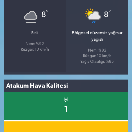
°
°
8
8
Sisli
Bölgesel düzensiz yağmur
yağışlı
Nem: %92
Rüzgar: 13 km/h
Nem: %92
Rüzgar: 10 km/h
Yağış Olasılığı: %85
Atakum Hava Kalitesi
İyi
1