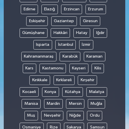
Edirne
Elazığ
Erzincan
Erzurum
Eskişehir
Gaziantep
Giresun
Gümüşhane
Hakkâri
Hatay
Iğdır
Isparta
İstanbul
İzmir
Kahramanmaraş
Karabük
Karaman
Kars
Kastamonu
Kayseri
Kilis
Kırıkkale
Kırklareli
Kırşehir
Kocaeli
Konya
Kütahya
Malatya
Manisa
Mardin
Mersin
Muğla
Muş
Nevşehir
Niğde
Ordu
Osmaniye
Rize
Sakarya
Samsun