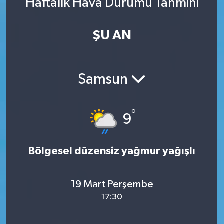
Haftalık Hava Durumu Tahmini
ŞU AN
Samsun
°
9
Bölgesel düzensiz yağmur yağışlı
19 Mart Perşembe
17:30