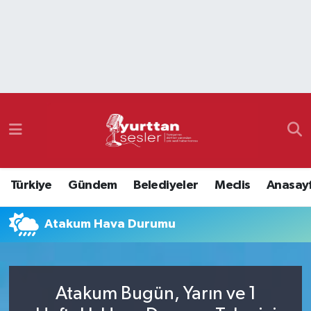
Nöbetçi Eczaneler
Hava Durumu
Namaz Vakitleri
Trafik Durumu
Türkiye
Gündem
Belediyeler
Meclis
Anasay
Süper Lig Puan Durumu ve Fikstür
Atakum Hava Durumu
Tüm Manşetler
Son Dakika Haberleri
Atakum Bugün, Yarın ve 1
Haber Arşivi