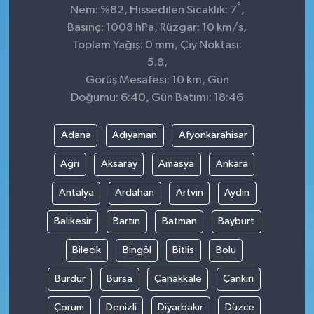
°
Nem: %82, Hissedilen Sıcaklık: 7
,
Basınç: 1008 hPa, Rüzgar: 10 km/s,
Toplam Yağış: 0 mm, Çiy Noktası:
5.8,
Görüş Mesafesi: 10 km, Gün
Doğumu: 6:40, Gün Batımı: 18:46
Adana
Adıyaman
Afyonkarahisar
Ağrı
Aksaray
Amasya
Ankara
Antalya
Ardahan
Artvin
Aydın
Balıkesir
Bartın
Batman
Bayburt
Bilecik
Bingöl
Bitlis
Bolu
Burdur
Bursa
Çanakkale
Çankırı
Çorum
Denizli
Diyarbakır
Düzce