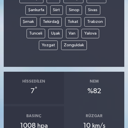
Şanlıurfa
Siirt
Sinop
Sivas
Şırnak
Tekirdağ
Tokat
Trabzon
Tunceli
Uşak
Van
Yalova
Yozgat
Zonguldak
HISSEDILEN
NEM
°
7
%82
BASINÇ
RÜZGAR
1008
10
hpa
km/s