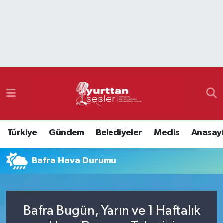
Nöbetçi Eczaneler
Hava Durumu
Namaz Vakitleri
Trafik Durumu
Türkiye
Gündem
Belediyeler
Meclis
Anasay
Süper Lig Puan Durumu ve Fikstür
Bafra Hava Durumu
Tüm Manşetler
Son Dakika Haberleri
Bafra Bugün, Yarın ve 1 Haftalık
Haber Arşivi