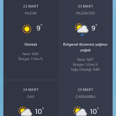
22 MART
23 MART
PAZAR
PAZARTESI
°
°
9
9
Güneşli
Bölgesel düzensiz yağmur
yağışlı
Nem: %80
Rüzgar: 11 km/h
Nem: %87
Rüzgar: 14 km/h
Yağış Olasılığı: %86
24 MART
25 MART
SALI
ÇARŞAMBA
°
°
10
10