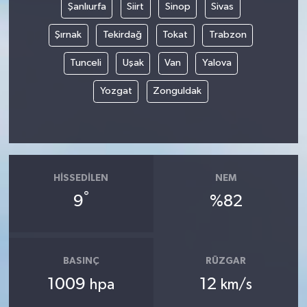
Şanlıurfa
Siirt
Sinop
Sivas
Şırnak
Tekirdağ
Tokat
Trabzon
Tunceli
Uşak
Van
Yalova
Yozgat
Zonguldak
HISSEDILEN
NEM
°
9
%82
BASINÇ
RÜZGAR
1009
12
hpa
km/s