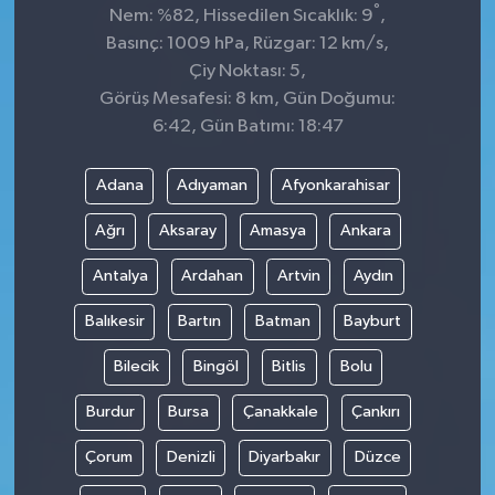
°
Nem: %82, Hissedilen Sıcaklık: 9
,
Basınç: 1009 hPa, Rüzgar: 12 km/s,
Çiy Noktası: 5,
Görüş Mesafesi: 8 km, Gün Doğumu:
6:42, Gün Batımı: 18:47
Adana
Adıyaman
Afyonkarahisar
Ağrı
Aksaray
Amasya
Ankara
Antalya
Ardahan
Artvin
Aydın
Balıkesir
Bartın
Batman
Bayburt
Bilecik
Bingöl
Bitlis
Bolu
Burdur
Bursa
Çanakkale
Çankırı
Çorum
Denizli
Diyarbakır
Düzce