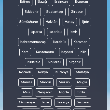
Edirne
Elazığ
Erzincan
Erzurum
Eskişehir
Gaziantep
Giresun
Gümüşhane
Hakkâri
Hatay
Iğdır
Isparta
İstanbul
İzmir
Kahramanmaraş
Karabük
Karaman
Kars
Kastamonu
Kayseri
Kilis
Kırıkkale
Kırklareli
Kırşehir
Kocaeli
Konya
Kütahya
Malatya
Manisa
Mardin
Mersin
Muğla
Muş
Nevşehir
Niğde
Ordu
Osmaniye
Rize
Sakarya
Samsun