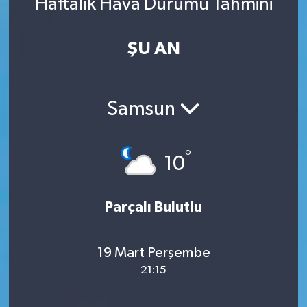
Haftalık Hava Durumu Tahmini
ŞU AN
Samsun
°
10
Parçalı Bulutlu
19 Mart Perşembe
21:15