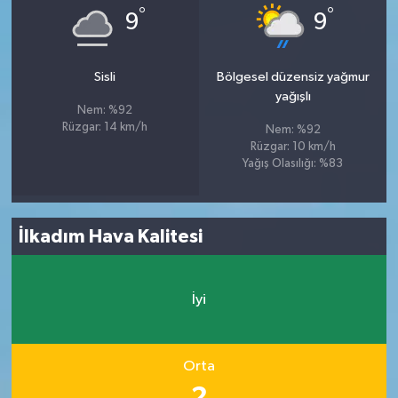
°
°
9
9
Sisli
Bölgesel düzensiz yağmur
yağışlı
Nem: %92
Rüzgar: 14 km/h
Nem: %92
Rüzgar: 10 km/h
Yağış Olasılığı: %83
İlkadım Hava Kalitesi
İyi
Orta
2