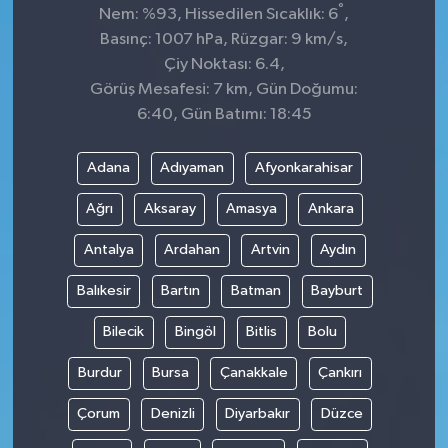
°
Nem: %93, Hissedilen Sıcaklık: 6
,
Basınç: 1007 hPa, Rüzgar: 9 km/s,
Çiy Noktası: 6.4,
Görüş Mesafesi: 7 km, Gün Doğumu:
6:40, Gün Batımı: 18:45
Adana
Adıyaman
Afyonkarahisar
Ağrı
Aksaray
Amasya
Ankara
Antalya
Ardahan
Artvin
Aydın
Balıkesir
Bartın
Batman
Bayburt
Bilecik
Bingöl
Bitlis
Bolu
Burdur
Bursa
Çanakkale
Çankırı
Çorum
Denizli
Diyarbakır
Düzce