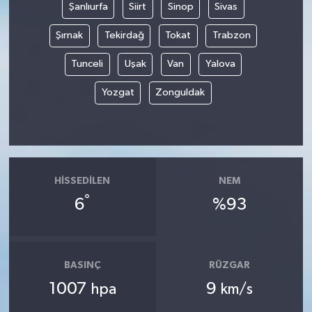
Şanlıurfa
Siirt
Sinop
Sivas
Şırnak
Tekirdağ
Tokat
Trabzon
Tunceli
Uşak
Van
Yalova
Yozgat
Zonguldak
HISSEDILEN
NEM
°
6
%93
BASINÇ
RÜZGAR
1007
9
hpa
km/s