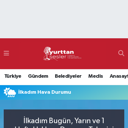
Nöbetçi Eczaneler
Hava Durumu
Namaz Vakitleri
Trafik Durumu
Türkiye
Gündem
Belediyeler
Meclis
Anasay
Süper Lig Puan Durumu ve Fikstür
İlkadım Hava Durumu
Tüm Manşetler
Son Dakika Haberleri
İlkadım Bugün, Yarın ve 1
Haber Arşivi