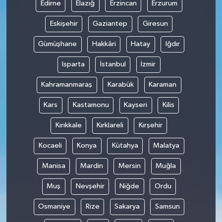
Edirne
Elazığ
Erzincan
Erzurum
Eskişehir
Gaziantep
Giresun
Gümüşhane
Hakkâri
Hatay
Iğdır
Isparta
İstanbul
İzmir
Kahramanmaraş
Karabük
Karaman
Kars
Kastamonu
Kayseri
Kilis
Kırıkkale
Kırklareli
Kırşehir
Kocaeli
Konya
Kütahya
Malatya
Manisa
Mardin
Mersin
Muğla
Muş
Nevşehir
Niğde
Ordu
Osmaniye
Rize
Sakarya
Samsun