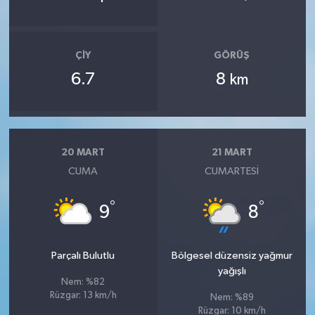
ÇIY
GÖRÜŞ
6.7
8
km
20 MART
21 MART
CUMA
CUMARTESI
°
°
9
8
Parçalı Bulutlu
Bölgesel düzensiz yağmur
yağışlı
Nem: %82
Rüzgar: 13 km/h
Nem: %89
Rüzgar: 10 km/h