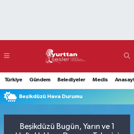
Nöbetçi Eczaneler
Hava Durumu
Namaz Vakitleri
Trafik Durumu
Türkiye
Gündem
Belediyeler
Meclis
Anasay
Süper Lig Puan Durumu ve Fikstür
Beşikdüzü Hava Durumu
Tüm Manşetler
Son Dakika Haberleri
Beşikdüzü Bugün, Yarın ve 1
Haber Arşivi