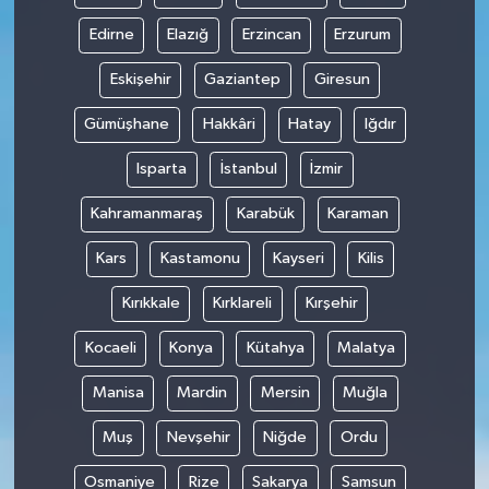
Edirne
Elazığ
Erzincan
Erzurum
Eskişehir
Gaziantep
Giresun
Gümüşhane
Hakkâri
Hatay
Iğdır
Isparta
İstanbul
İzmir
Kahramanmaraş
Karabük
Karaman
Kars
Kastamonu
Kayseri
Kilis
Kırıkkale
Kırklareli
Kırşehir
Kocaeli
Konya
Kütahya
Malatya
Manisa
Mardin
Mersin
Muğla
Muş
Nevşehir
Niğde
Ordu
Osmaniye
Rize
Sakarya
Samsun