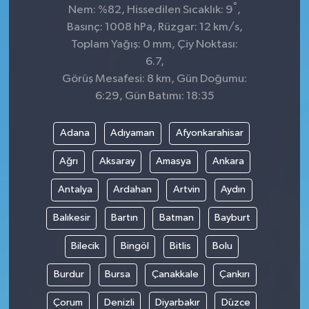
°
Nem: %82, Hissedilen Sıcaklık: 9
,
Basınç: 1008 hPa, Rüzgar: 12 km/s,
Toplam Yağış: 0 mm, Çiy Noktası:
6.7,
Görüş Mesafesi: 8 km, Gün Doğumu:
6:29, Gün Batımı: 18:35
Adana
Adıyaman
Afyonkarahisar
Ağrı
Aksaray
Amasya
Ankara
Antalya
Ardahan
Artvin
Aydın
Balıkesir
Bartın
Batman
Bayburt
Bilecik
Bingöl
Bitlis
Bolu
Burdur
Bursa
Çanakkale
Çankırı
Çorum
Denizli
Diyarbakır
Düzce