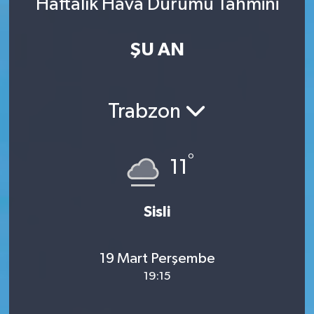
Haftalık Hava Durumu Tahmini
ŞU AN
Trabzon
°
11
Sisli
19 Mart Perşembe
19:15