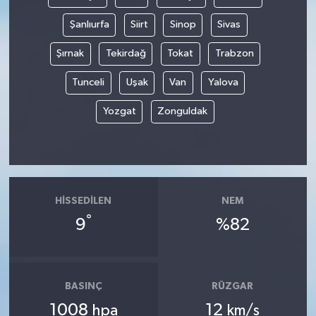
Şanlıurfa
Siirt
Sinop
Sivas
Şırnak
Tekirdağ
Tokat
Trabzon
Tunceli
Uşak
Van
Yalova
Yozgat
Zonguldak
HISSEDILEN
NEM
°
9
%82
BASINÇ
RÜZGAR
1008
12
hpa
km/s