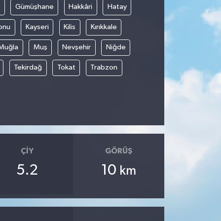
Gümüşhane
Hakkâri
Hatay
onu
Kayseri
Kilis
Kırıkkale
Muğla
Muş
Nevşehir
Niğde
Tekirdağ
Tokat
Trabzon
ÇIY
GÖRÜŞ
5.2
10
km