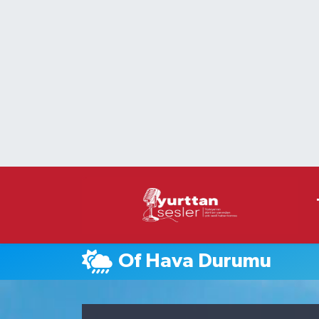
Nöbetçi Eczaneler
Hava Durumu
Namaz Vakitleri
Trafik Durumu
Süper Lig Puan Durumu ve Fikstür
Tüm Manşetler
Of Hava Durumu
Son Dakika Haberleri
Haber Arşivi