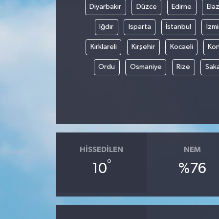
Diyarbakır
Düzce
Edirne
Elaz
Iğdır
Isparta
İstanbul
İzmi
Kırklareli
Kırşehir
Kocaeli
Ko
Ordu
Osmaniye
Rize
Sak
HISSEDILEN
NEM
°
10
%76