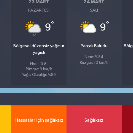
23 MART
24 MART
PAZARTESI
SALI
°
°
9
9
Bölgesel düzensiz yağmur
Parçalı Bulutlu
Bölg
yağışlı
Nem: %84
Rüzgar: 10 km/h
Nem: %91
Rüzgar: 9 km/h
Yağış Olasılığı: %86
Hassaslar için sağlıksız
Sağlıksız