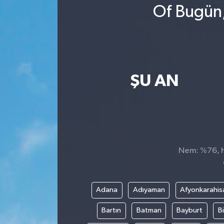
Of Bugün,
ŞU AN
Nem: %76, Hi
Adana
Adıyaman
Afyonkarahis
Bartın
Batman
Bayburt
Bi