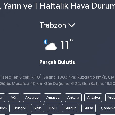
 Yarın ve 1 Haftalık Hava Duru
Trabzon
°
11
Parçalı Bulutlu
°
ssedilen Sıcaklık: 10
, Basınç: 1003 hPa, Rüzgar: 5 km/s, Çiy 
Görüş Mesafesi: 10 km, Gün Doğumu: 6:22, Gün Batımı: 18:3
ar
Ağrı
Aksaray
Amasya
Ankara
Antalya
Ard
lecik
Bingöl
Bitlis
Bolu
Burdur
Bursa
Çanakka