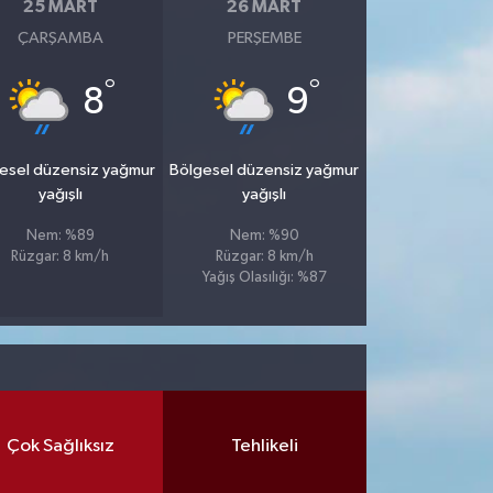
25 MART
26 MART
ÇARŞAMBA
PERŞEMBE
°
°
8
9
esel düzensiz yağmur
Bölgesel düzensiz yağmur
yağışlı
yağışlı
Nem: %89
Nem: %90
Rüzgar: 8 km/h
Rüzgar: 8 km/h
Yağış Olasılığı: %87
Çok Sağlıksız
Tehlikeli