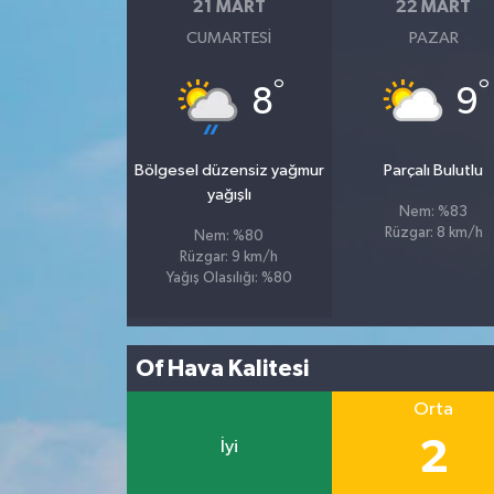
21 MART
22 MART
CUMARTESI
PAZAR
°
°
8
9
Bölgesel düzensiz yağmur
Parçalı Bulutlu
yağışlı
Nem: %83
Rüzgar: 8 km/h
Nem: %80
Rüzgar: 9 km/h
Yağış Olasılığı: %80
Of Hava Kalitesi
Orta
2
İyi