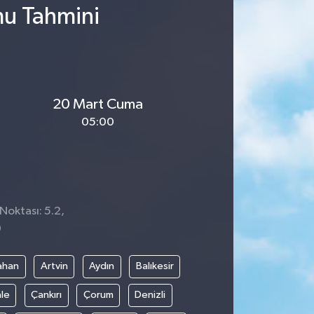
mu Tahmini
20 Mart Cuma
05:00
Noktası: 5.2,
0
ahan
Artvin
Aydın
Balıkesir
le
Çankırı
Çorum
Denizli