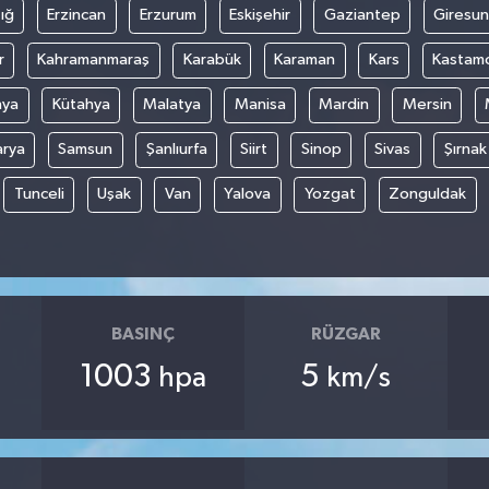
ığ
Erzincan
Erzurum
Eskişehir
Gaziantep
Giresun
r
Kahramanmaraş
Karabük
Karaman
Kars
Kastam
nya
Kütahya
Malatya
Manisa
Mardin
Mersin
arya
Samsun
Şanlıurfa
Siirt
Sinop
Sivas
Şırnak
Tunceli
Uşak
Van
Yalova
Yozgat
Zonguldak
BASINÇ
RÜZGAR
1003
5
hpa
km/s