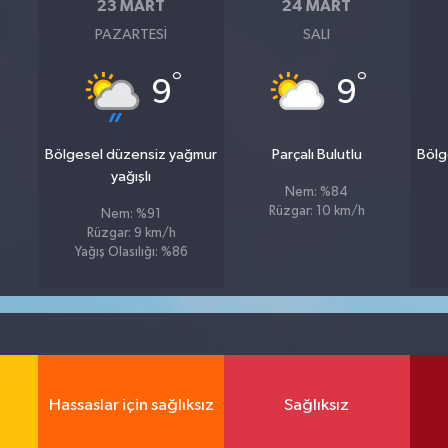
23 MART
24 MART
PAZARTESI
SALI
°
°
9
9
Bölgesel düzensiz yağmur
Parçalı Bulutlu
Bölg
yağışlı
Nem: %84
Rüzgar: 10 km/h
Nem: %91
Rüzgar: 9 km/h
Yağış Olasılığı: %86
Hassaslar için sağlıksız
Sağlıksız