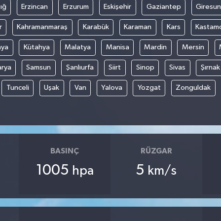
ığ
Erzincan
Erzurum
Eskişehir
Gaziantep
Giresun
r
Kahramanmaraş
Karabük
Karaman
Kars
Kastam
nya
Kütahya
Malatya
Manisa
Mardin
Mersin
arya
Samsun
Şanlıurfa
Siirt
Sinop
Sivas
Şırnak
Tunceli
Uşak
Van
Yalova
Yozgat
Zonguldak
BASINÇ
RÜZGAR
1005
5
hpa
km/s