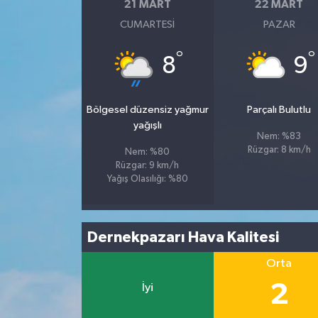
21 MART
22 MART
CUMARTESI
PAZAR
°
°
8
9
Bölgesel düzensiz yağmur
Parçalı Bulutlu
yağışlı
Nem: %83
Rüzgar: 8 km/h
Nem: %80
Rüzgar: 9 km/h
Yağış Olasılığı: %80
Dernekpazarı Hava Kalitesi
Orta
2
İyi