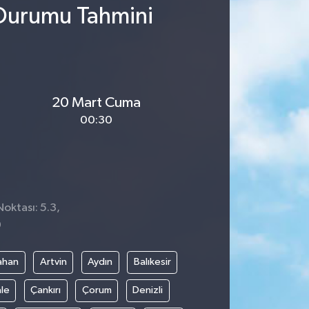
 Durumu Tahmini
20 Mart Cuma
00:30
Noktası: 5.3,
0
ahan
Artvin
Aydın
Balıkesir
le
Çankırı
Çorum
Denizli