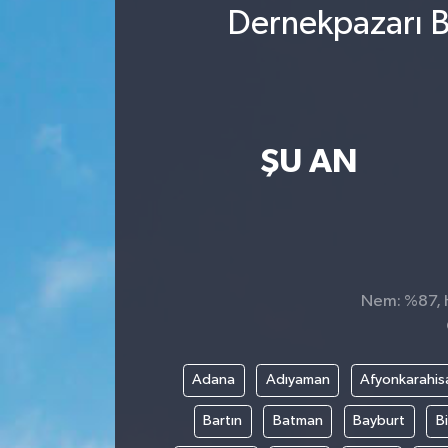
Dernekpazarı B
ŞU AN
Nem: %87, H
Adana
Adıyaman
Afyonkarahis
Bartın
Batman
Bayburt
Bi