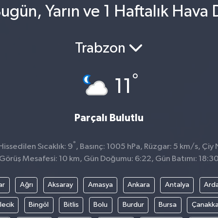
ugün, Yarın ve 1 Haftalık Hava
Trabzon
°
11
Parçalı Bulutlu
°
issedilen Sıcaklık: 9
, Basınç: 1005 hPa, Rüzgar: 5 km/s, Çiy 
Görüş Mesafesi: 10 km, Gün Doğumu: 6:22, Gün Batımı: 18:3
ar
Ağrı
Aksaray
Amasya
Ankara
Antalya
Ard
lecik
Bingöl
Bitlis
Bolu
Burdur
Bursa
Çanakka