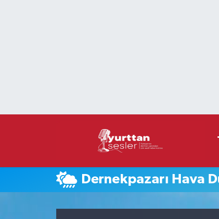
Nöbetçi Eczaneler
Hava Durumu
Namaz Vakitleri
Trafik Durumu
Süper Lig Puan Durumu ve Fikstür
Tüm Manşetler
Dernekpazarı Hava 
Son Dakika Haberleri
Haber Arşivi