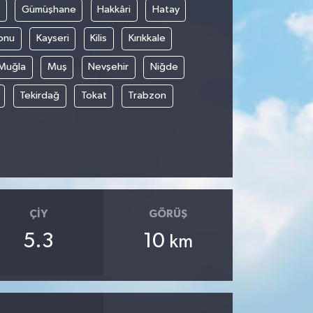
Gümüşhane
Hakkâri
Hatay
onu
Kayseri
Kilis
Kırıkkale
Muğla
Muş
Nevşehir
Niğde
Tekirdağ
Tokat
Trabzon
ÇIY
GÖRÜŞ
5.3
10
km