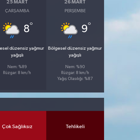
25 MART
26 MART
ÇARŞAMBA
PERŞEMBE
°
°
8
9
esel düzensiz yağmur
Bölgesel düzensiz yağmur
yağışlı
yağışlı
Nem: %89
Nem: %90
Rüzgar: 8 km/h
Rüzgar: 8 km/h
Yağış Olasılığı: %87
Çok Sağlıksız
Tehlikeli