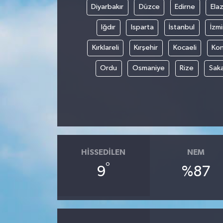
Diyarbakır
Düzce
Edirne
Elaz
Iğdır
Isparta
İstanbul
İzmi
Kırklareli
Kırşehir
Kocaeli
Ko
Ordu
Osmaniye
Rize
Sak
HISSEDILEN
NEM
°
9
%87